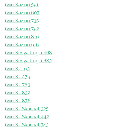
1win Kazino 591
1win Kazino 607
1win Kazino 735
1win Kazino 792
1win Kazino 819
1win Kazino 916
1win Kenya Login 468
1win Kenya Login 683
1win Kz 193
1win Kz 279
1win Kz 763
1win Kz 832
1win Kz 876
1win Kz Skachat 325
1win Kz Skachat 442
1win Kz Skachat 743