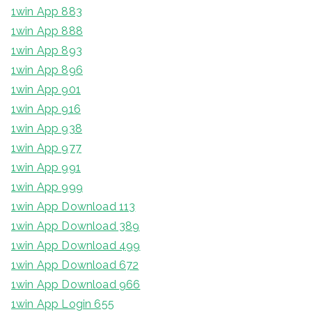
1win App 883
1win App 888
1win App 893
1win App 896
1win App 901
1win App 916
1win App 938
1win App 977
1win App 991
1win App 999
1win App Download 113
1win App Download 389
1win App Download 499
1win App Download 672
1win App Download 966
1win App Login 655