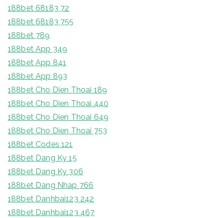
188bet 68183 72
188bet 68183 755
188bet 789
188bet App 349
188bet App 841
188bet App 893
188bet Cho Dien Thoai 189
188bet Cho Dien Thoai 440
188bet Cho Dien Thoai 649
188bet Cho Dien Thoai 753
188bet Codes 121
188bet Dang Ky 15
188bet Dang Ky 306
188bet Dang Nhap 766
188bet Danhbai123 242
188bet Danhbai123 467