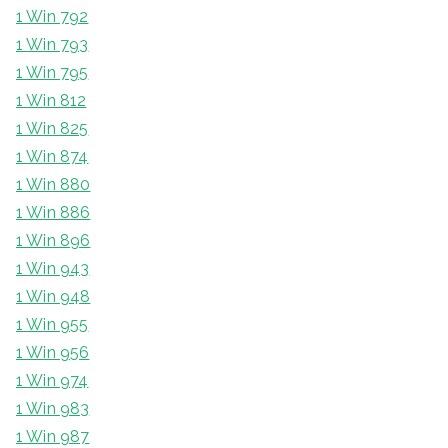
1 Win 792
1 Win 793
1 Win 795
1 Win 812
1 Win 825
1 Win 874
1 Win 880
1 Win 886
1 Win 896
1 Win 943
1 Win 948
1 Win 955
1 Win 956
1 Win 974
1 Win 983
1 Win 987