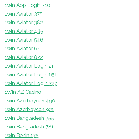
1win App Login 710
1win Aviator 375
1win Aviator 382
1win Aviator 485
1win Aviator 546
1win Aviator 64
1win Aviator 822
1win Aviator Login 21
1win Aviator Login 651
1win Aviator Login 777
1Win AZ Casino
1win Azerbaycan 490
1win Azerbaycan 921
1win Bangladesh 755
1win Bangladesh 781
1win Benin 175