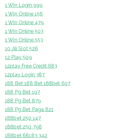
1 Win Login 999
1 Win Online 156
1 Win Online 479
1 Win Online 503
1 Win Online 553
10 Jili Slot 526
12 Play 509
12play Free Credit 683
12play Login 387
188 Bet 188 Bet 188bet 607
188 Pg Bet 197
188 Pg Bet 879
188 Pg Bet Paga 821
188bet 250 147
188bet 250 798
188bet 68183 342