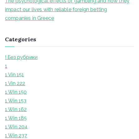
The psychological effects of gambling and how they
impact our lives with reliable foreign betting
companies in Greece
Categories
! Без рубрики
1
1 Vin 151
1 Vin 222
1 Win 150
1 Win 153
1 Win 162
1 Win 185
1 Win 204
1 Win 237