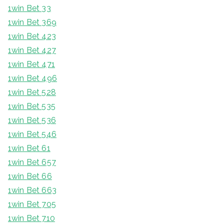
1win Bet 33
1win Bet 369
1win Bet 423
1win Bet 427
1win Bet 471
1win Bet 496
1win Bet 528
1win Bet 535
1win Bet 536
1win Bet 546
1win Bet 61
1win Bet 657
1win Bet 66
1win Bet 663
1win Bet 705
1win Bet 710