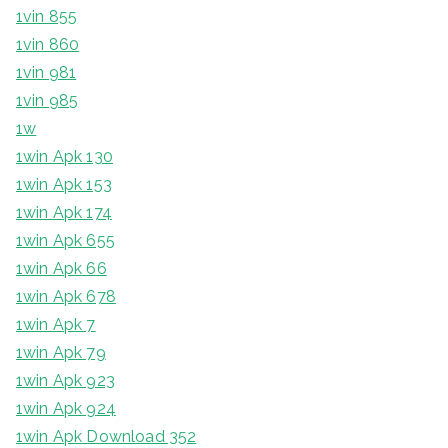
1vin 855
1vin 860
1vin 981
1vin 985
1w
1win Apk 130
1win Apk 153
1win Apk 174
1win Apk 655
1win Apk 66
1win Apk 678
1win Apk 7
1win Apk 79
1win Apk 923
1win Apk 924
1win Apk Download 352