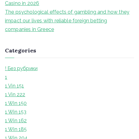
Casino in 2026
The psychological effects of gambling and how they
impact our lives with reliable foreign betting
companies in Greece
Categories
! Без рубрики
1
1 Vin 151
1 Vin 222
1 Win 150
1 Win 153
1 Win 162
1 Win 185
1 Win 204