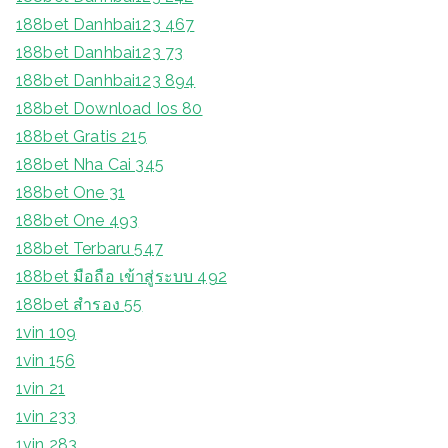
188bet Danhbai123 467
188bet Danhbai123 73
188bet Danhbai123 894
188bet Download Ios 80
188bet Gratis 215
188bet Nha Cai 345
188bet One 31
188bet One 493
188bet Terbaru 547
188bet มือถือ เข้าสู่ระบบ 492
188bet สํารอง 55
1vin 109
1vin 156
1vin 21
1vin 233
1vin 283