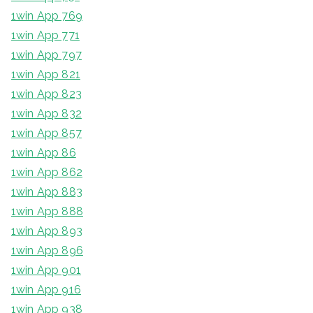
1win App 769
1win App 771
1win App 797
1win App 821
1win App 823
1win App 832
1win App 857
1win App 86
1win App 862
1win App 883
1win App 888
1win App 893
1win App 896
1win App 901
1win App 916
1win App 938