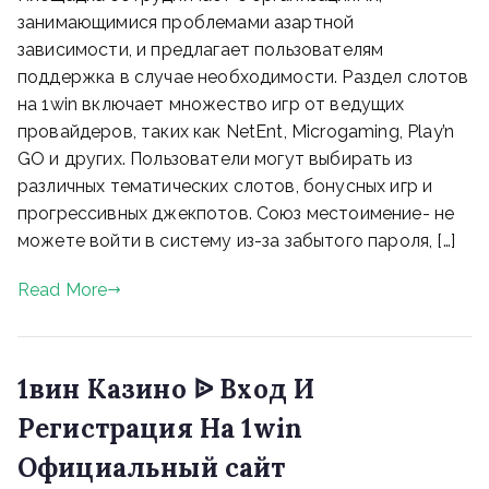
занимающимися проблемами азартной
зависимости, и предлагает пользователям
поддержка в случае необходимости. Раздел слотов
на 1win включает множество игр от ведущих
провайдеров, таких как NetEnt, Microgaming, Play’n
GO и других. Пользователи могут выбирать из
различных тематических слотов, бонусных игр и
прогрессивных джекпотов. Союз местоимение- не
можете войти в систему из-за забытого пароля, […]
Read More
1вин Казино ᐉ Вход И
Регистрация На 1win
Официальный сайт