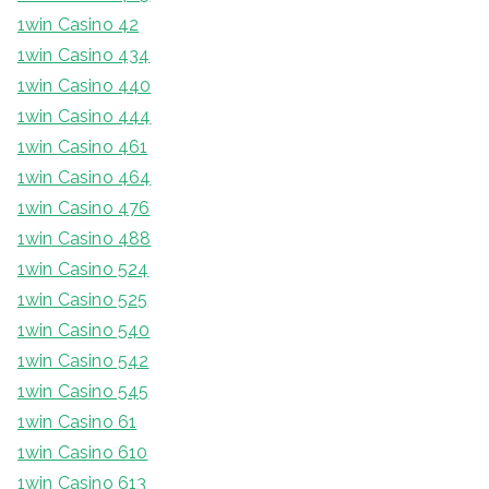
1win Casino 42
1win Casino 434
1win Casino 440
1win Casino 444
1win Casino 461
1win Casino 464
1win Casino 476
1win Casino 488
1win Casino 524
1win Casino 525
1win Casino 540
1win Casino 542
1win Casino 545
1win Casino 61
1win Casino 610
1win Casino 613