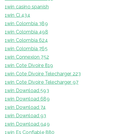
1win casino spanish
1win Ci 434
1win Colombia 389
1win Colombia 498
1win Colombia 624
1win Colombia 765
1win Connexion 752
1win Cote Divoire 819
1win Cote Divoire Telecharger 223
1win Cote Divoire Telecharger 97
1win Download 593
1win Download 689
1win Download 74
1win Download 93
1win Download 949
1win Es Confiable 880