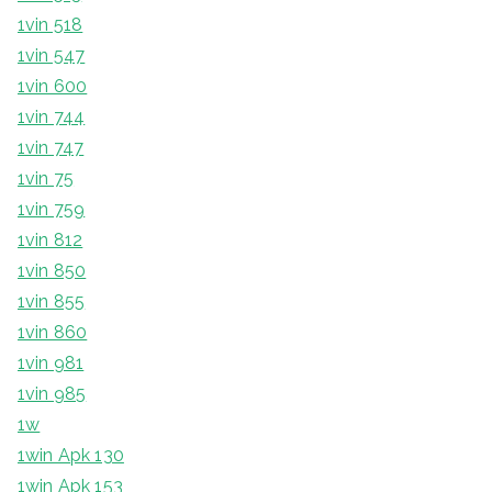
1vin 518
1vin 547
1vin 600
1vin 744
1vin 747
1vin 75
1vin 759
1vin 812
1vin 850
1vin 855
1vin 860
1vin 981
1vin 985
1w
1win Apk 130
1win Apk 153