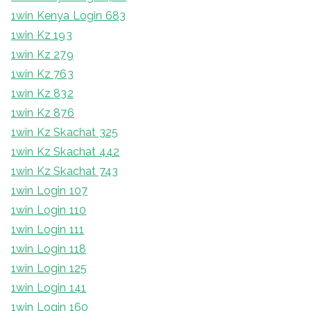
1win Kenya Login 683
1win Kz 193
1win Kz 279
1win Kz 763
1win Kz 832
1win Kz 876
1win Kz Skachat 325
1win Kz Skachat 442
1win Kz Skachat 743
1win Login 107
1win Login 110
1win Login 111
1win Login 118
1win Login 125
1win Login 141
1win Login 160