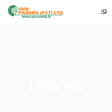
Skip
to
ayurveda.lk
Fairpharma (PVT) Ltd
content
1 Win 458
Home
Blog
1 Win 458