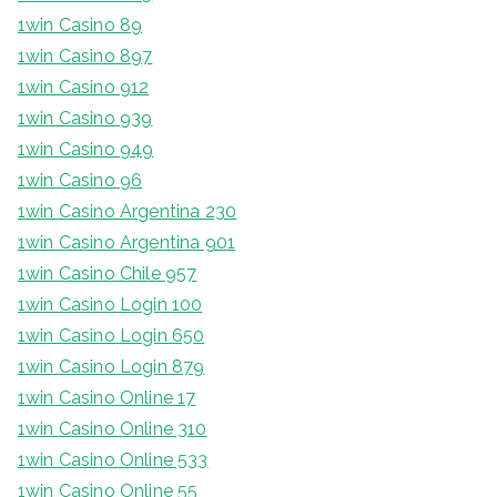
1win Casino 89
1win Casino 897
1win Casino 912
1win Casino 939
1win Casino 949
1win Casino 96
1win Casino Argentina 230
1win Casino Argentina 901
1win Casino Chile 957
1win Casino Login 100
1win Casino Login 650
1win Casino Login 879
1win Casino Online 17
1win Casino Online 310
1win Casino Online 533
1win Casino Online 55