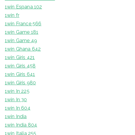
1win Espana 102
1win fr
1win France 566
1win Game 181
1win Game 49
1win Ghana 642
1win Giris 421
1win Giris 458
1win Giris 641
1win Giris 980
1win In 225
1win In 30
1win In 604
1win India
1win India 804
1win Italia 255