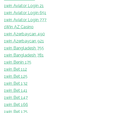
1win Aviator Login 21
1win Aviator Login 651
1win Aviator Login 777
1Win AZ Casino
1win Azerbaycan 490
1win Azerbaycan 921
1win Bangladesh 755
1win Bangladesh 781
1win Benin 175
1win Bet 112
1win Bet 125
1win Bet 132
1win Bet 141
1win Bet 147
1win Bet 166
1win Bet 175