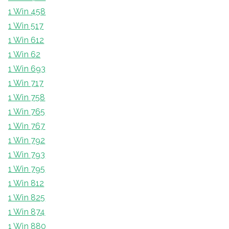
1 Win 458
1 Win 517
1 Win 612
1 Win 62
1 Win 693
1 Win 717
1 Win 758
1 Win 765
1 Win 767
1 Win 792
1 Win 793
1 Win 795
1 Win 812
1 Win 825
1 Win 874
1 Win 880