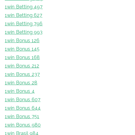
1win Betting 497
1win Betting 627
1win Betting 796
1win Betting 993
1win Bonus 126
1win Bonus 145
1win Bonus 168
1win Bonus 212
1win Bonus 237
1win Bonus 28
1win Bonus 4
1win Bonus 607
1win Bonus 644
1win Bonus 751
1win Bonus 980
1win Brasil 984