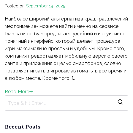
Posted on
September 19, 2025
Наиболее широкий альтернатива краш-развлечений
местоимение- можете найти именно на сервисе
1win казино. 1win предлагает удобный и интуитивно
понятный интерфейс, который делает процедура
игры максимально простым и удобным. Кроме того,
компания предоставляет мобильную версию своего
сайта и приложения с целью смартфонов, словно
позволяет играть в игровые автоматы в все время и
в любом месте. Кроме того, […]
Read More
S
e
a
Recent Posts
r