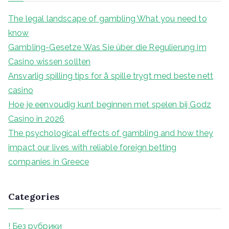
c
The legal landscape of gambling What you need to
h
know
f
Gambling-Gesetze Was Sie über die Regulierung im
o
Casino wissen sollten
r
Ansvarlig spilling tips for å spille trygt med beste nett
:
casino
Hoe je eenvoudig kunt beginnen met spelen bij Godz
Casino in 2026
The psychological effects of gambling and how they
impact our lives with reliable foreign betting
companies in Greece
Categories
! Без рубрики