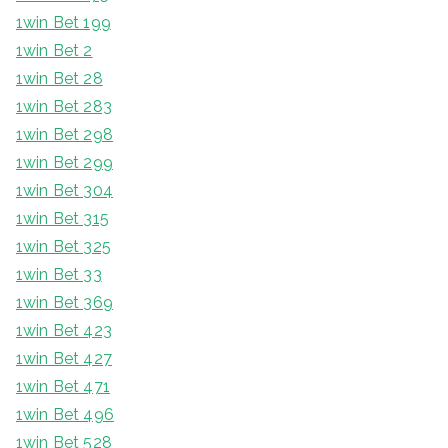
1win Bet 199
1win Bet 2
1win Bet 28
1win Bet 283
1win Bet 298
1win Bet 299
1win Bet 304
1win Bet 315
1win Bet 325
1win Bet 33
1win Bet 369
1win Bet 423
1win Bet 427
1win Bet 471
1win Bet 496
1win Bet 528