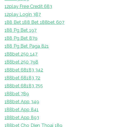
12play Free Credit 683
12play Login 387
188 Bet 188 Bet 188bet 607
188 Pg Bet 197
188 Pg Bet 879
188 Pg Bet Paga 821
188bet 250 147
188bet 250 798
188bet 68183 342
188bet 68183 72
188bet 68183 755
188bet 789
188bet App 349
188bet App 841
188bet App 893
188bet Cho Dien Thoai 189