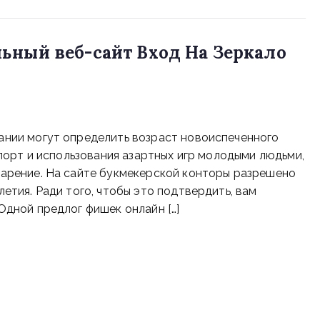
ьный веб-сайт Вход На Зеркало
ании могут определить возраст новоиспеченного
спорт и использования азартных игр молодыми людьми,
парение. На сайте букмекерской конторы разрешено
етия. Ради того, чтобы это подтвердить, вам
Одной предлог фишек онлайн […]