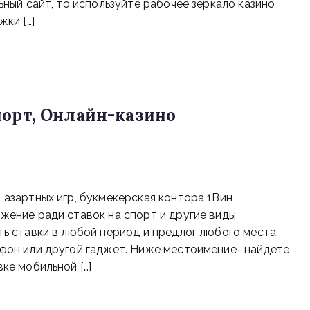
ьный сайт, то используйте рабочее зеркало казино
ки […]
порт, Онлайн-казино
 азартных игр, букмекерская контора 1Вин
жение ради ставок на спорт и другие виды
ь ставки в любой период и предлог любого места,
фон или другой гаджет. Ниже местоимение- найдете
ке мобильной […]