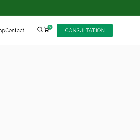
0
op
Contact
CONSULTATION