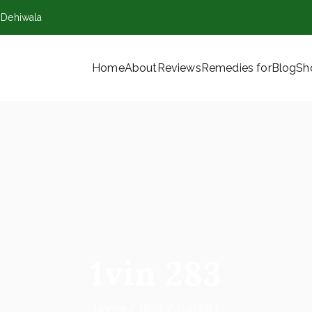
,Dehiwala
Home
About
Reviews
Remedies for
Blog
Sh
VT) Ltd
1vin 283
Home
Blog
1vin 283