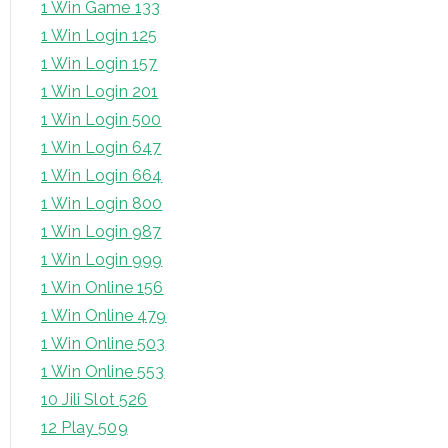
1 Win Game 133
1 Win Login 125
1 Win Login 157
1 Win Login 201
1 Win Login 500
1 Win Login 647
1 Win Login 664
1 Win Login 800
1 Win Login 987
1 Win Login 999
1 Win Online 156
1 Win Online 479
1 Win Online 503
1 Win Online 553
10 Jili Slot 526
12 Play 509