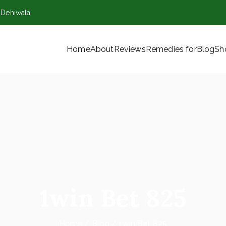
,Dehiwala
Home
About
Reviews
Remedies for
Blog
Sh
VT) Ltd
1win Bet 825
Home
Blog
1win Bet 825