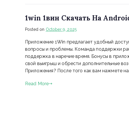
1win 1вин Скачать На Androi
Posted on
October 9, 2025
Приложение 1Win предлагает удобный досту
вопросы и проблемы. Команда поддержки ра
поддержка в наречие время. Бонусы в прило
свой выигрыш и обрести дополнительные воз
Приложения? После того как вам нажмете на 
Read More