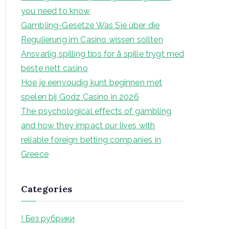
h
you need to know
f
Gambling-Gesetze Was Sie über die
o
Regulierung im Casino wissen sollten
r
Ansvarlig spilling tips for å spille trygt med
:
beste nett casino
Hoe je eenvoudig kunt beginnen met
spelen bij Godz Casino in 2026
The psychological effects of gambling
and how they impact our lives with
reliable foreign betting companies in
Greece
Categories
! Без рубрики