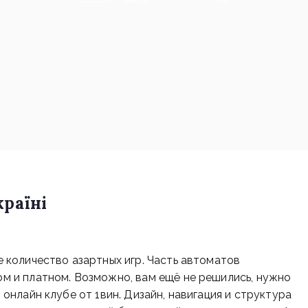
країні
 количество азартных игр. Часть автоматов
м и платном. Возможно, вам ещё не решились, нужно
онлайн клубе от 1вин. Дизайн, навигация и структура