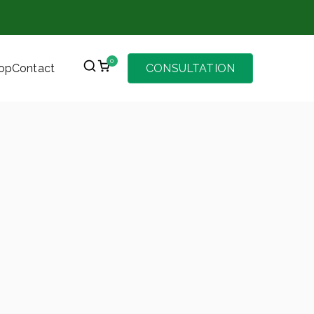
0
op
Contact
CONSULTATION