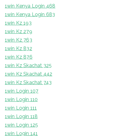
1win Kenya Login 468
1win Kenya Login 683
1win Kz 193
1win Kz 279
1win Kz 763
1win Kz 832
1win Kz 876
1win Kz Skachat 325
1win Kz Skachat 442
1win Kz Skachat 743
1win Login 107
1win Login 110
1win Login 111
1win Login 118
1win Login 125
1win Login 141