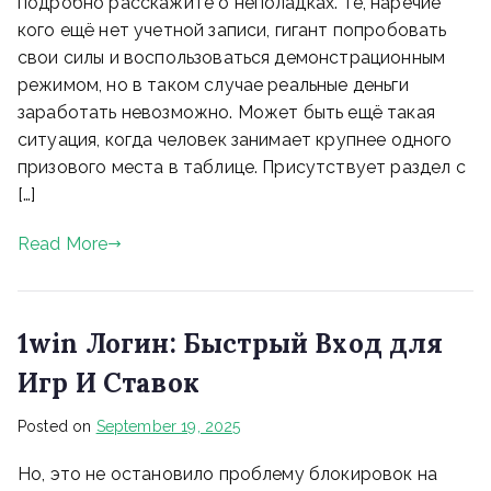
подробно расскажите о неполадках. Те, наречие
кого ещё нет учетной записи, гигант попробовать
свои силы и воспользоваться демонстрационным
режимом, но в таком случае реальные деньги
заработать невозможно. Может быть ещё такая
ситуация, когда человек занимает крупнее одного
призового места в таблице. Присутствует раздел с
[…]
Read More
1win Логин: Быстрый Вход для
Игр И Ставок
Posted on
September 19, 2025
Но,͏ ͏это не остановило проблему блокирово͏к на