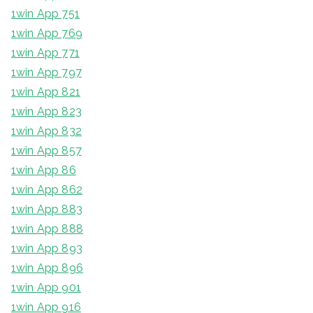
1win App 751
1win App 769
1win App 771
1win App 797
1win App 821
1win App 823
1win App 832
1win App 857
1win App 86
1win App 862
1win App 883
1win App 888
1win App 893
1win App 896
1win App 901
1win App 916