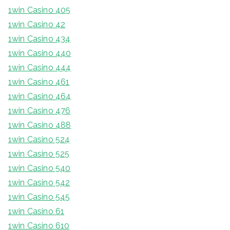
1win Casino 405
1win Casino 42
1win Casino 434
1win Casino 440
1win Casino 444
1win Casino 461
1win Casino 464
1win Casino 476
1win Casino 488
1win Casino 524
1win Casino 525
1win Casino 540
1win Casino 542
1win Casino 545
1win Casino 61
1win Casino 610