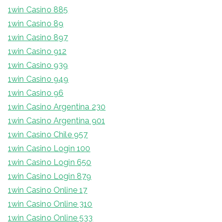
1win Casino 885
1win Casino 89
1win Casino 897
1win Casino 912
1win Casino 939
1win Casino 949
1win Casino 96
1win Casino Argentina 230
1win Casino Argentina 901
1win Casino Chile 957
1win Casino Login 100
1win Casino Login 650
1win Casino Login 879
1win Casino Online 17
1win Casino Online 310
1win Casino Online 533