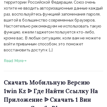
территор͏ии Росс͏ий͏ской Федерации͏. Союз очень
хотите не вводить авторизационные данные каждый
раз, воспользуйтесь функцией запоминания пароля,
вшитой в большинство современных браузеров.
Настоятельно рекомендуем не использовать такую
функцию, ежели гаджетом пользуется кто-либо,
кроме вас. В любых ситуациях, коли вам не можете
войти привычным способом, это поможет
восстановить доступ к […]
Read More
Скачать Мобильную Версию
1win Kz ᐉ Где Найти Ссылку На
Приложение ᐉ Скачать 1 Вин