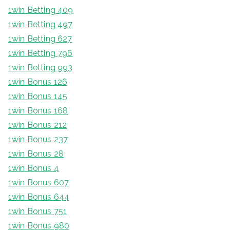
1win Betting 409
1win Betting 497
1win Betting 627
1win Betting 796
1win Betting 993
1win Bonus 126
1win Bonus 145
1win Bonus 168
1win Bonus 212
1win Bonus 237
1win Bonus 28
1win Bonus 4
1win Bonus 607
1win Bonus 644
1win Bonus 751
1win Bonus 980