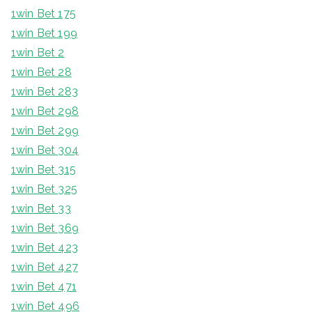
1win Bet 175
1win Bet 199
1win Bet 2
1win Bet 28
1win Bet 283
1win Bet 298
1win Bet 299
1win Bet 304
1win Bet 315
1win Bet 325
1win Bet 33
1win Bet 369
1win Bet 423
1win Bet 427
1win Bet 471
1win Bet 496