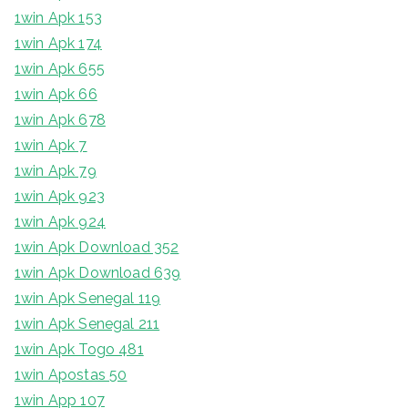
1win Apk 153
1win Apk 174
1win Apk 655
1win Apk 66
1win Apk 678
1win Apk 7
1win Apk 79
1win Apk 923
1win Apk 924
1win Apk Download 352
1win Apk Download 639
1win Apk Senegal 119
1win Apk Senegal 211
1win Apk Togo 481
1win Apostas 50
1win App 107