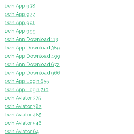
1win App 938
1win App 977
1win App 991
1win App 999
1win App Download 113
1win App Download 389
1win App Download 499
1win App Download 672
1win App Download 966
1win App Login 655
1win App Login 710
1win Aviator 375
1win Aviator 382
1win Aviator 485
1win Aviator 546
1win Aviator 64