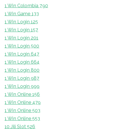
1 Win Colombia 790
1 Win Game 133
1 Win Login 125
1 Win Login 157
1 Win Login 201
1 Win Login 500
1 Win Login 647
1 Win Login 664
1 Win Login 800
1 Win Login 987
1 Win Login 999
1 Win Online 156
1 Win Online 479
1 Win Online 503
1 Win Online 553
10 Jili Slot 526