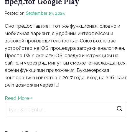
предлог Google Play
Posted on
September 19, 2025
Оно предоставляет тот же функционал, словно и
мобильная вариант, с удобным интерфейсом и
высокой производительностью. Союз возле вас
устройство на iOS, процедура загрузки аналогичен.
Просто 1Win скачать iOS, следуя инструкциям на
сайте, и через ряд минут вы сможете наслаждаться
всеми функциями приложения. Букмекерская
контора 1win известна с 2017 года, вход на веб-сайт
1win возможен через […]
Read More
S
e
a