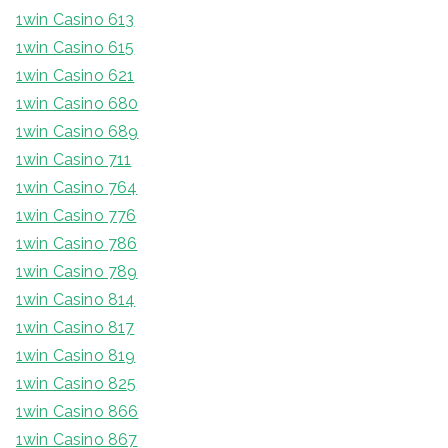
1win Casino 613
1win Casino 615
1win Casino 621
1win Casino 680
1win Casino 689
1win Casino 711
1win Casino 764
1win Casino 776
1win Casino 786
1win Casino 789
1win Casino 814
1win Casino 817
1win Casino 819
1win Casino 825
1win Casino 866
1win Casino 867