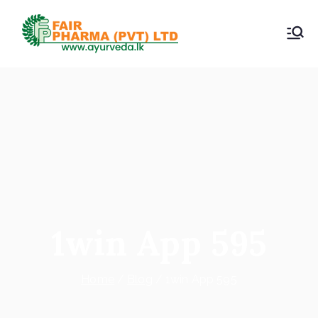
Skip
to
ayurveda.lk
Fairpharma (PVT) Ltd
content
1win App 595
Home
Blog
1win App 595