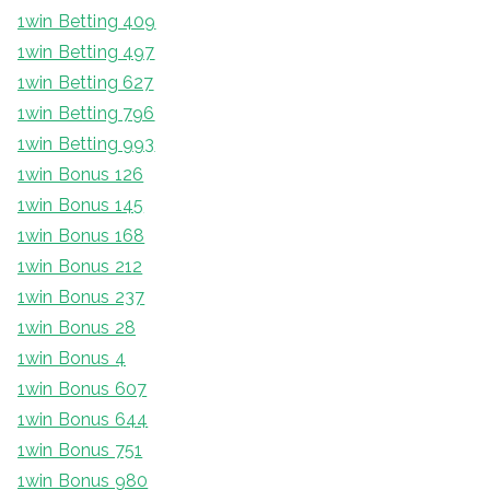
1win Betting 409
1win Betting 497
1win Betting 627
1win Betting 796
1win Betting 993
1win Bonus 126
1win Bonus 145
1win Bonus 168
1win Bonus 212
1win Bonus 237
1win Bonus 28
1win Bonus 4
1win Bonus 607
1win Bonus 644
1win Bonus 751
1win Bonus 980