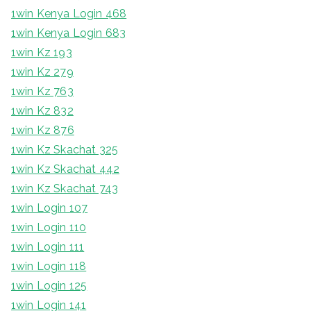
1win Kenya Login 468
1win Kenya Login 683
1win Kz 193
1win Kz 279
1win Kz 763
1win Kz 832
1win Kz 876
1win Kz Skachat 325
1win Kz Skachat 442
1win Kz Skachat 743
1win Login 107
1win Login 110
1win Login 111
1win Login 118
1win Login 125
1win Login 141