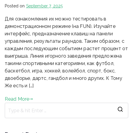
Posted on
September 7, 2025
Для ознакомления их можно тестировать в
демонстрационном режиме (на FUN). Изучайте
интерфейс, предназначение клавиш на панели
управления, результаты раундов. Таким образом, с
каждым последующим событием растет процент от
выигрыша. Линия игорного заведения предложена
такими спортивными категориями, как футбол,
баскетбол, игра, хоккей, волейбол, спорт, бокс,
двоеборье, дартс, гандбол и много других. К Тому
Же есть и […]
Read More
S
e
a