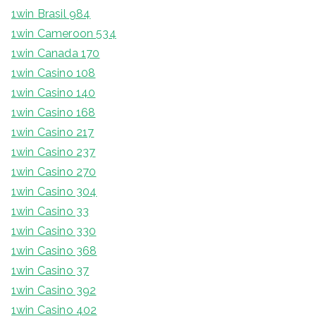
1win Brasil 984
1win Cameroon 534
1win Canada 170
1win Casino 108
1win Casino 140
1win Casino 168
1win Casino 217
1win Casino 237
1win Casino 270
1win Casino 304
1win Casino 33
1win Casino 330
1win Casino 368
1win Casino 37
1win Casino 392
1win Casino 402