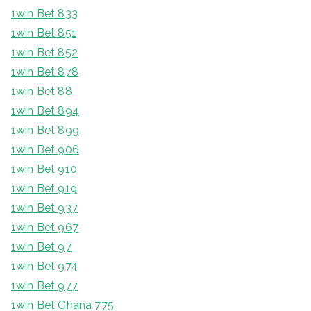
1win Bet 833
1win Bet 851
1win Bet 852
1win Bet 878
1win Bet 88
1win Bet 894
1win Bet 899
1win Bet 906
1win Bet 910
1win Bet 919
1win Bet 937
1win Bet 967
1win Bet 97
1win Bet 974
1win Bet 977
1win Bet Ghana 775