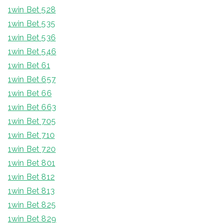
1win Bet 528
1win Bet 535
1win Bet 536
1win Bet 546
1win Bet 61
1win Bet 657
1win Bet 66
1win Bet 663
1win Bet 705
1win Bet 710
1win Bet 720
1win Bet 801
1win Bet 812
1win Bet 813
1win Bet 825
1win Bet 829