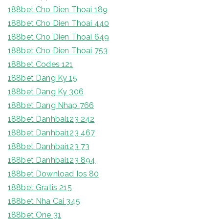
188bet Cho Dien Thoai 189
188bet Cho Dien Thoai 440
188bet Cho Dien Thoai 649
188bet Cho Dien Thoai 753
188bet Codes 121
188bet Dang Ky 15
188bet Dang Ky 306
188bet Dang Nhap 766
188bet Danhbai123 242
188bet Danhbai123 467
188bet Danhbai123 73
188bet Danhbai123 894
188bet Download Ios 80
188bet Gratis 215
188bet Nha Cai 345
188bet One 31