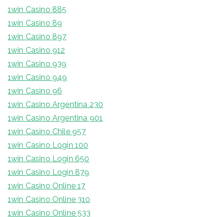
1win Casino 885
1win Casino 89
1win Casino 897
1win Casino 912
1win Casino 939
1win Casino 949
1win Casino 96
1win Casino Argentina 230
1win Casino Argentina 901
1win Casino Chile 957
1win Casino Login 100
1win Casino Login 650
1win Casino Login 879
1win Casino Online 17
1win Casino Online 310
1win Casino Online 533