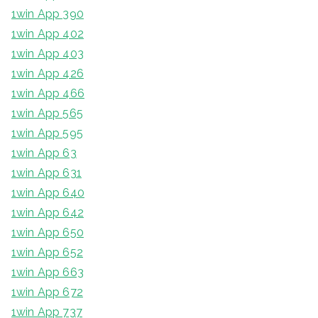
1win App 390
1win App 402
1win App 403
1win App 426
1win App 466
1win App 565
1win App 595
1win App 63
1win App 631
1win App 640
1win App 642
1win App 650
1win App 652
1win App 663
1win App 672
1win App 737