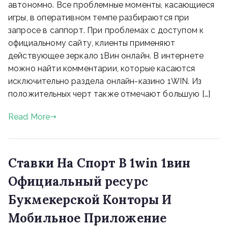
автономно. Все проблемные моменты, касающиеся
игры, в оперативном темпе разбираются при
запросе в саппорт. При проблемах с доступом к
официальному сайту, клиенты применяют
действующее зеркало 1Вин онлайн. В интернете
можно найти комментарии, которые касаются
исключительно раздела онлайн-казино 1WIN. Из
положительных черт также отмечают большую […]
Read More
Ставки На Спорт В 1win 1вин
Официальный ресурс
Букмекерской Конторы И
Мобильное Приложение