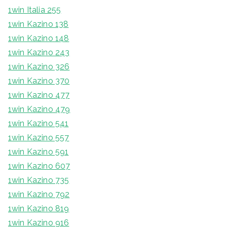
1win Italia 255
1win Kazino 138
1win Kazino 148
1win Kazino 243
1win Kazino 326
1win Kazino 370
1win Kazino 477
1win Kazino 479
1win Kazino 541
1win Kazino 557
1win Kazino 591
1win Kazino 607
1win Kazino 735
1win Kazino 792
1win Kazino 819
1win Kazino 916