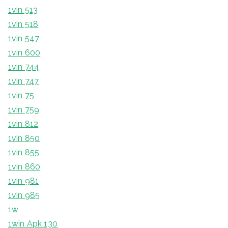
1vin 513
1vin 518
1vin 547
1vin 600
1vin 744
1vin 747
1vin 75
1vin 759
1vin 812
1vin 850
1vin 855
1vin 860
1vin 981
1vin 985
1w
1win Apk 130