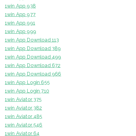
1win App 938
1win App 977
1win App 991
1win App 999
1win App Download 113
1win App Download 389
1win App Download 499
1win App Download 672
1win App Download 966
1win App Login 655
1win App Login 710
1win Aviator 375
1win Aviator 382
1win Aviator 485
1win Aviator 546
1win Aviator 64