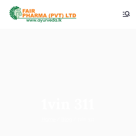
Skip
to
ayurveda.lk
Fairpharma (PVT) Ltd
content
1vin 311
Home
Blog
1vin 311