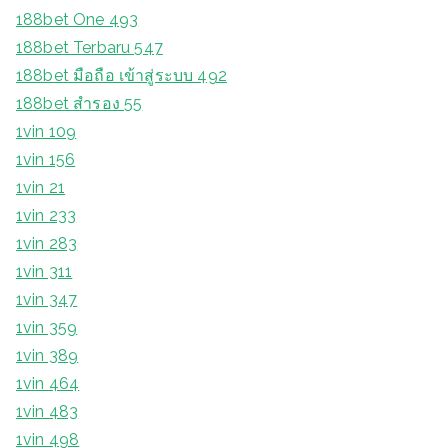
188bet One 493
188bet Terbaru 547
188bet มือถือ เข้าสู่ระบบ 492
188bet สํารอง 55
1vin 109
1vin 156
1vin 21
1vin 233
1vin 283
1vin 311
1vin 347
1vin 359
1vin 389
1vin 464
1vin 483
1vin 498