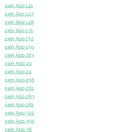
1win App 121
1win App 127
1win App 128
1win App 131
1win App 152
1win App 159
1win App 163
1win App 20
1win App 24
1win App 256
1win App 261
1win App 263
1win App 281
1win App 322
1win App 350
1win App 38