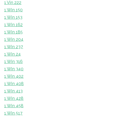
1 Vin 222
1 Win 150
1 Win 153
1 Win 162
1 Win 185
1 Win 204
1 Win 237
1 Win 24
1 Win 316
1 Win 340
1 Win 402
1 Win 408
1 Win 413
1 Win 428
1 Win 458
1 Win 517