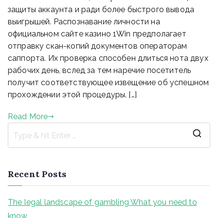
защиты аккаунта и ради более быстрого вывода
выигрышей. Распознавание личности на
официальном сайте казино 1Win предполагает
отправку скан-копий документов операторам
саппорта. Их проверка способен длиться нота двух
рабочих день, вслед за тем наречие посетитель
получит соответствующее извещение об успешном
прохождении этой процедуры. […]
Read More
S
e
a
Recent Posts
r
c
The legal landscape of gambling What you need to
h
know