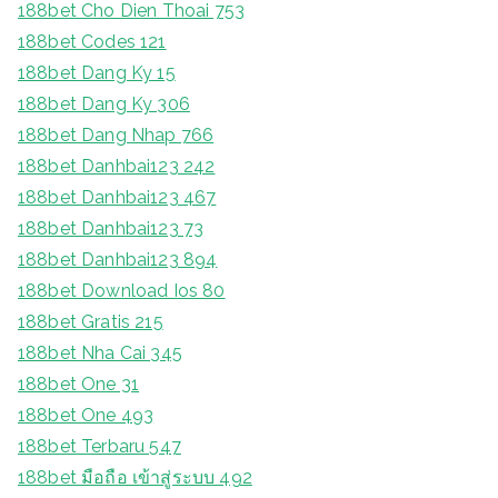
188bet Cho Dien Thoai 753
188bet Codes 121
188bet Dang Ky 15
188bet Dang Ky 306
188bet Dang Nhap 766
188bet Danhbai123 242
188bet Danhbai123 467
188bet Danhbai123 73
188bet Danhbai123 894
188bet Download Ios 80
188bet Gratis 215
188bet Nha Cai 345
188bet One 31
188bet One 493
188bet Terbaru 547
188bet มือถือ เข้าสู่ระบบ 492