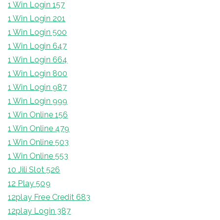
1 Win Login 157
1 Win Login 201
1 Win Login 500
1 Win Login 647
1 Win Login 664
1 Win Login 800
1 Win Login 987
1 Win Login 999
1 Win Online 156
1 Win Online 479
1 Win Online 503
1 Win Online 553
10 Jili Slot 526
12 Play 509
12play Free Credit 683
12play Login 387