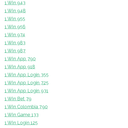
1 Win 943
1 Win 948
1 Win 955
1 Win 956
1 Win 974
1 Win 983
1 Win 987
1 Win App 790
1 Win App 918
1 Win App Login 355
1 Win App Login 725
1 Win App Login 931
1 Win Bet 79
1 Win Colombia 790
1 Win Game 133
1 Win Login 125