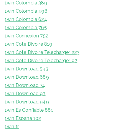
1win Colombia 389
1win Colombia 498
1win Colombia 624
1win Colombia 765
1win Connexion 752
1win Cote Divoire 819
1win Cote Divoire Telecharger 223
1win Cote Divoire Telecharger 97
1win Download 593
1win Download 689
1win Download 74
1win Download 93
1win Download 949
1win Es Confiable 880
1win Espana 102
1win fr