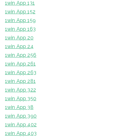
1win App 131
1win App 152
1win App 159
1win App 163
1win App 20
1win App 24
1win App 256
1win App 261
1win App 263
1win App 281
1win App 322
1win App 350
1win App 38
1win App 390
1win App 402
1win App 403