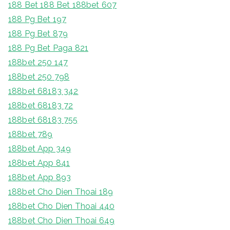
188 Bet 188 Bet 188bet 607
188 Pg Bet 197
188 Pg Bet 879
188 Pg Bet Paga 821
188bet 250 147
188bet 250 798
188bet 68183 342
188bet 68183 72
188bet 68183 755
188bet 789
188bet App 349
188bet App 841
188bet App 893
188bet Cho Dien Thoai 189
188bet Cho Dien Thoai 440
188bet Cho Dien Thoai 649