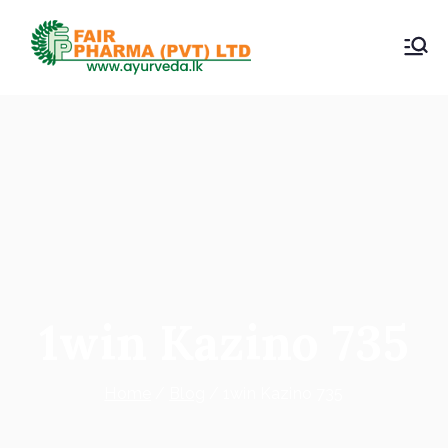
Skip
to
ayurveda.lk
Fairpharma (PVT) Ltd
content
1win Kazino 735
Home
Blog
1win Kazino 735