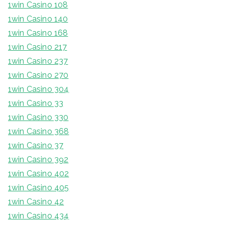
1win Casino 108
1win Casino 140
1win Casino 168
1win Casino 217
1win Casino 237
1win Casino 270
1win Casino 304
1win Casino 33
1win Casino 330
1win Casino 368
1win Casino 37
1win Casino 392
1win Casino 402
1win Casino 405
1win Casino 42
1win Casino 434