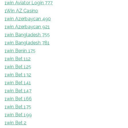
1win Aviator Login 777
1Win AZ Casino
1win Azerbaycan 490
1win Azerbaycan 921
1win Bangladesh 755
1win Bangladesh 781
1win Benin 175
1win Bet 112
1win Bet 125
1win Bet 132
1win Bet 141
1win Bet 147
1win Bet 166
1win Bet 175
1win Bet 199
1win Bet 2