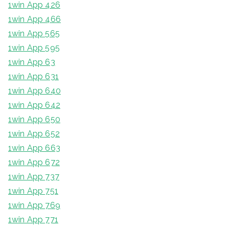
1win App 426
1win App 466
1win App 565
1win App 595
1win App 63
1win App 631
1win App 640
1win App 642
1win App 650
1win App 652
1win App 663
1win App 672
1win App 737
1win App 751
1win App 769
1win App 771