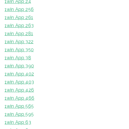
1win App 24
1win App 256
1win App 261
1win App 263
1win App 281
1win App 322
1win App 350
1win App 38
1win App 390
1win App 402
1win App 403
1win App 426
1win App 466
1win App 565
1win App 595
1win App 63