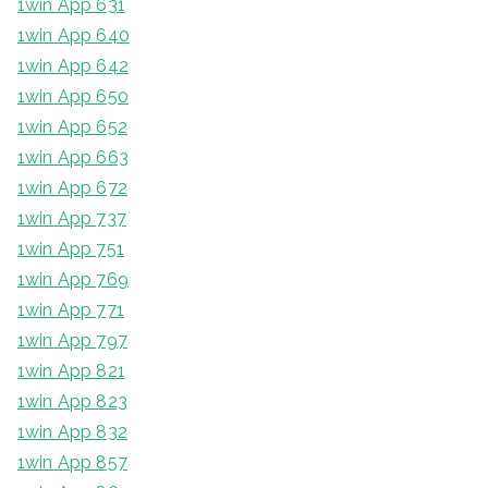
1win App 631
1win App 640
1win App 642
1win App 650
1win App 652
1win App 663
1win App 672
1win App 737
1win App 751
1win App 769
1win App 771
1win App 797
1win App 821
1win App 823
1win App 832
1win App 857