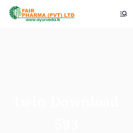
Skip
to
ayurveda.lk
Fairpharma (PVT) Ltd
content
1win Download
593