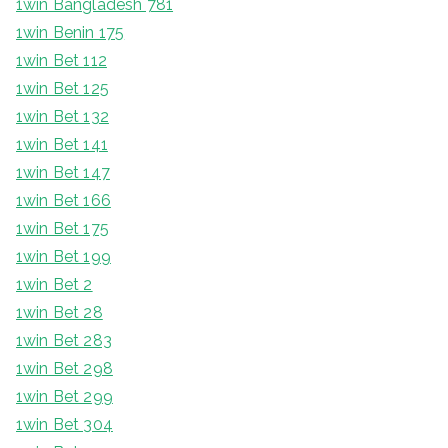
1win Bangladesh 781
1win Benin 175
1win Bet 112
1win Bet 125
1win Bet 132
1win Bet 141
1win Bet 147
1win Bet 166
1win Bet 175
1win Bet 199
1win Bet 2
1win Bet 28
1win Bet 283
1win Bet 298
1win Bet 299
1win Bet 304