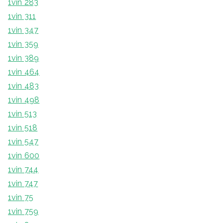
1vin 283
1vin 311
1vin 347
1vin 359
1vin 389
1vin 464
1vin 483
1vin 498
1vin 513
1vin 518
1vin 547
1vin 600
1vin 744
1vin 747
1vin 75
1vin 759