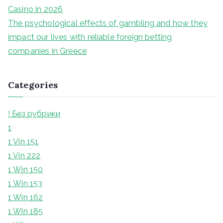
Casino in 2026
The psychological effects of gambling and how they
impact our lives with reliable foreign betting
companies in Greece
Categories
! Без рубрики
1
1 Vin 151
1 Vin 222
1 Win 150
1 Win 153
1 Win 162
1 Win 185