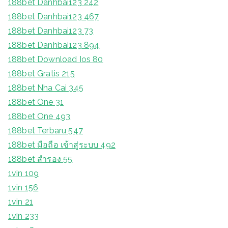
188bet Danhbai123 242
188bet Danhbai123 467
188bet Danhbai123 73
188bet Danhbai123 894
188bet Download Ios 80
188bet Gratis 215
188bet Nha Cai 345
188bet One 31
188bet One 493
188bet Terbaru 547
188bet มือถือ เข้าสู่ระบบ 492
188bet สํารอง 55
1vin 109
1vin 156
1vin 21
1vin 233