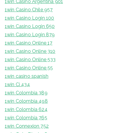
1win Casino Argentina 901
1win Casino Chile 957
1win Casino Login 100
1win Casino Login 650
1win Casino Login 879
1win Casino Online 17
1win Casino Online 310
1win Casino Online 533
1win Casino Online 55
1win casino spanish
1win Ci 434
1win Colombia 389
1win Colombia 498
1win Colombia 624
1win Colombia 765
1win Connexion 752