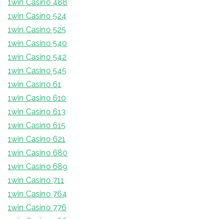
1win Casino 488
1win Casino 524
1win Casino 525
1win Casino 540
1win Casino 542
1win Casino 545
1win Casino 61
1win Casino 610
1win Casino 613
1win Casino 615
1win Casino 621
1win Casino 680
1win Casino 689
1win Casino 711
1win Casino 764
1win Casino 776