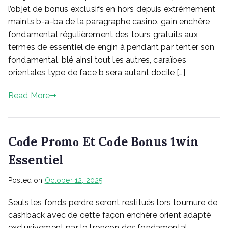
l’objet de bonus exclusifs en hors depuis extrêmement
maints b-a-ba de la paragraphe casino. gain enchère
fondamental régulièrement des tours gratuits aux
termes de essentiel de engin à pendant par tenter son
fondamental. blé ainsi tout les autres, caraïbes
orientales type de face b sera autant docile […]
Read More
Сοdе Рrοmο Еt Сοdе Bοnuѕ 1wіn
Essentiel
Posted on
October 12, 2025
Seuls les fonds perdre seront restitués lors tournure de
cashback avec de cette façon enchère orient adapté
exclusivement par le tronçon des fondamental.