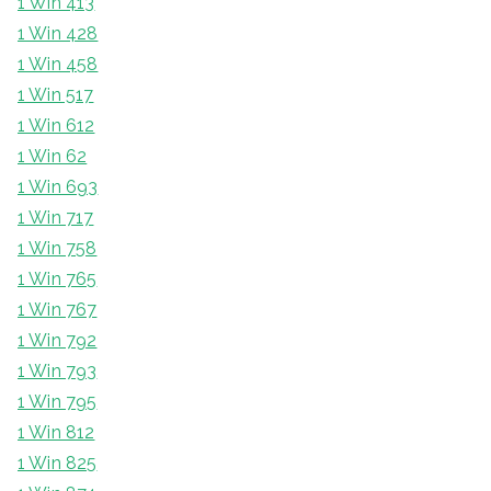
1 Win 413
1 Win 428
1 Win 458
1 Win 517
1 Win 612
1 Win 62
1 Win 693
1 Win 717
1 Win 758
1 Win 765
1 Win 767
1 Win 792
1 Win 793
1 Win 795
1 Win 812
1 Win 825