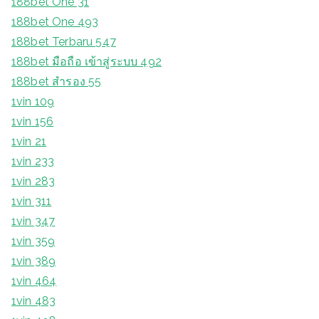
188bet One 31
188bet One 493
188bet Terbaru 547
188bet มือถือ เข้าสู่ระบบ 492
188bet สํารอง 55
1vin 109
1vin 156
1vin 21
1vin 233
1vin 283
1vin 311
1vin 347
1vin 359
1vin 389
1vin 464
1vin 483