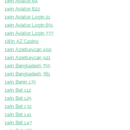
1win Aviator 64
1win Aviator 822
1win Aviator Login 21
1win Aviator Login 651
1win Aviator Login 777
1Win AZ Casino
1win Azerbaycan 490
1win Azerbaycan 921
1win Bangladesh 755
1win Bangladesh 781
1win Benin 175
1win Bet 112
1win Bet 125
1win Bet 132
1win Bet 141
1win Bet 147