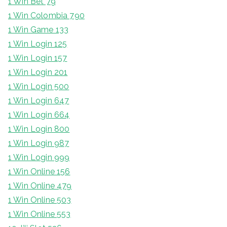
1 Win Bet 79
1 Win Colombia 790
1 Win Game 133
1 Win Login 125
1 Win Login 157
1 Win Login 201
1 Win Login 500
1 Win Login 647
1 Win Login 664
1 Win Login 800
1 Win Login 987
1 Win Login 999
1 Win Online 156
1 Win Online 479
1 Win Online 503
1 Win Online 553