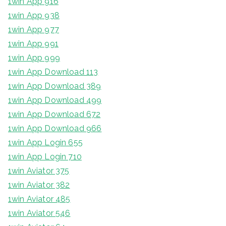
1win App 916
1win App 938
1win App 977
1win App 991
1win App 999
1win App Download 113
1win App Download 389
1win App Download 499
1win App Download 672
1win App Download 966
1win App Login 655
1win App Login 710
1win Aviator 375
1win Aviator 382
1win Aviator 485
1win Aviator 546