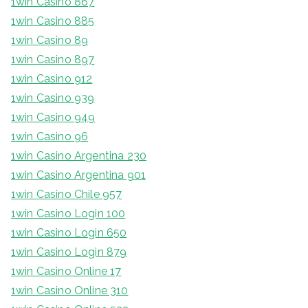
1win Casino 867
1win Casino 885
1win Casino 89
1win Casino 897
1win Casino 912
1win Casino 939
1win Casino 949
1win Casino 96
1win Casino Argentina 230
1win Casino Argentina 901
1win Casino Chile 957
1win Casino Login 100
1win Casino Login 650
1win Casino Login 879
1win Casino Online 17
1win Casino Online 310