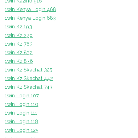
1win Kazino 916
1win Kenya Login 468
1win Kenya Login 683
1win Kz 193
1win Kz 279
1win Kz 763
1win Kz 832
1win Kz 876
1win Kz Skachat 325
1win Kz Skachat 442
1win Kz Skachat 743
1win Login 107
1win Login 110
1win Login 111
1win Login 118
1win Login 125