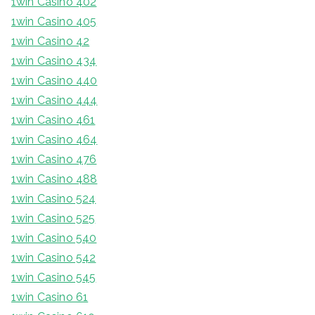
1win Casino 402
1win Casino 405
1win Casino 42
1win Casino 434
1win Casino 440
1win Casino 444
1win Casino 461
1win Casino 464
1win Casino 476
1win Casino 488
1win Casino 524
1win Casino 525
1win Casino 540
1win Casino 542
1win Casino 545
1win Casino 61