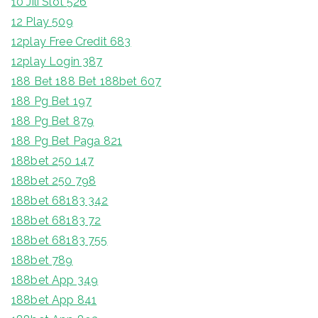
10 Jili Slot 526
12 Play 509
12play Free Credit 683
12play Login 387
188 Bet 188 Bet 188bet 607
188 Pg Bet 197
188 Pg Bet 879
188 Pg Bet Paga 821
188bet 250 147
188bet 250 798
188bet 68183 342
188bet 68183 72
188bet 68183 755
188bet 789
188bet App 349
188bet App 841