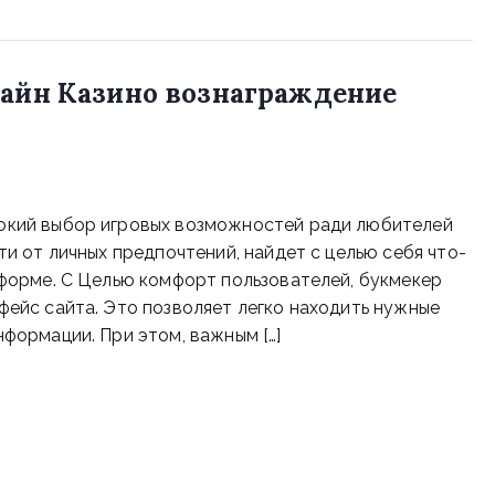
лайн Казино вознаграждение
окий выбор игровых возможностей ради любителей
ти от личных предпочтений, найдет с целью себя что-
тформе. С Целью комфорт пользователей, букмекер
фейс сайта. Это позволяет легко находить нужные
формации. При этом, важным […]