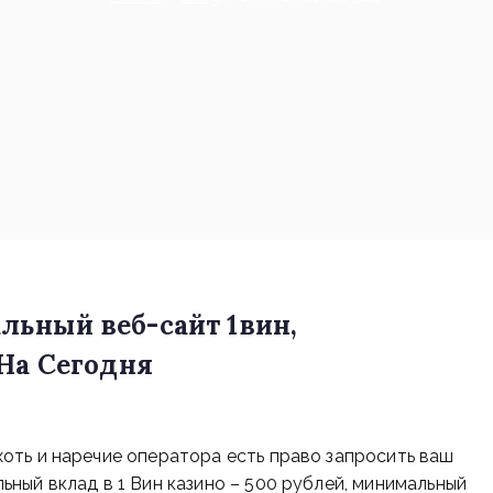
льный веб-сайт 1вин,
 На Сегодня
хоть и наречие оператора есть право запросить ваш
ьный вклад в 1 Вин казино – 500 рублей, минимальный