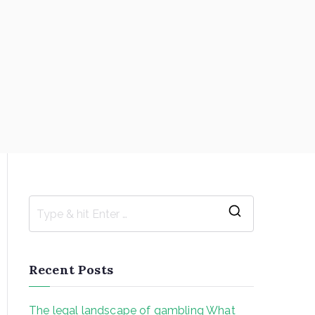
S
e
a
Recent Posts
r
c
The legal landscape of gambling What