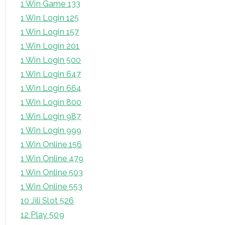
1 Win Game 133
1 Win Login 125
1 Win Login 157
1 Win Login 201
1 Win Login 500
1 Win Login 647
1 Win Login 664
1 Win Login 800
1 Win Login 987
1 Win Login 999
1 Win Online 156
1 Win Online 479
1 Win Online 503
1 Win Online 553
10 Jili Slot 526
12 Play 509