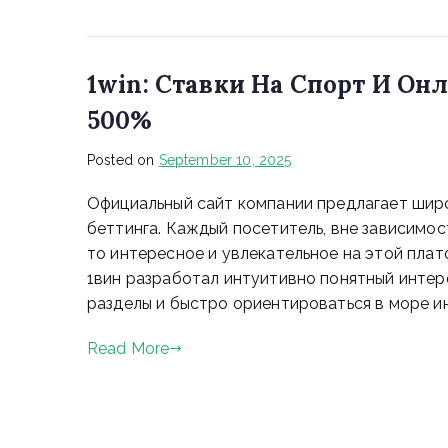
1win: Ставки На Cпорт И Он
500%
Posted on
September 10, 2025
Официальный сайт компании предлагает шир
беттинга. Каждый посетитель, вне зависимос
то интересное и увлекательное на этой пла
1вин разработал интуитивно понятный интер
разделы и быстро ориентироваться в море ин
Read More