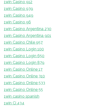
1win Casino 912
1win Casino 939
1win Casino 949
1win Casino 96
1win Casino Argentina 230
1win Casino Argentina 901
1win Casino Chile 957
1win Casino Login 100
1win Casino Login 650
1win Casino Login 879
1win Casino Online 17
1win Casino Online 310
1win Casino Online 533
1win Casino Online 55
1win casino spanish
1win Ci 434