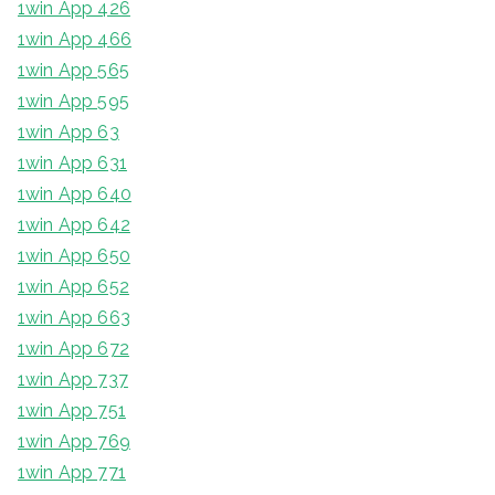
1win App 426
1win App 466
1win App 565
1win App 595
1win App 63
1win App 631
1win App 640
1win App 642
1win App 650
1win App 652
1win App 663
1win App 672
1win App 737
1win App 751
1win App 769
1win App 771