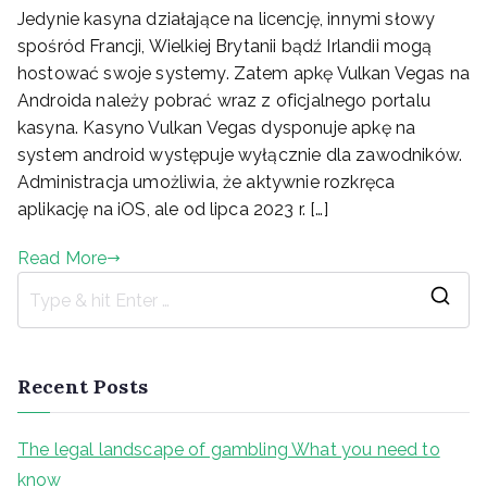
Jedynie kasyna działające na licencję, innymi słowy
spośród Francji, Wielkiej Brytanii bądź Irlandii mogą
hostować swoje systemy. Zatem apkę Vulkan Vegas na
Androida należy pobrać wraz z oficjalnego portalu
kasyna. Kasyno Vulkan Vegas dysponuje apkę na
system android występuje wyłącznie dla zawodników.
Administracja umożliwia, że aktywnie rozkręca
aplikację na iOS, ale od lipca 2023 r. […]
Read More
S
e
a
Recent Posts
r
c
The legal landscape of gambling What you need to
h
know