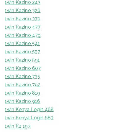
1win Kazino 243
1win Kazino 326
1win Kazino 370
1win Kazino 477
1win Kazino 479
1win Kazino 541
1win Kazino 557
1win Kazino 591
1win Kazino 607
1win Kazino 735
1win Kazino 792
1win Kazino 819
1win Kazino 916
1win Kenya Login 468
1win Kenya Login 683
1win Kz 193