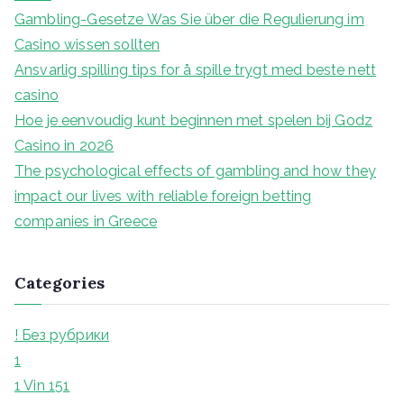
f
Gambling-Gesetze Was Sie über die Regulierung im
o
Casino wissen sollten
r
Ansvarlig spilling tips for å spille trygt med beste nett
:
casino
Hoe je eenvoudig kunt beginnen met spelen bij Godz
Casino in 2026
The psychological effects of gambling and how they
impact our lives with reliable foreign betting
companies in Greece
Categories
! Без рубрики
1
1 Vin 151