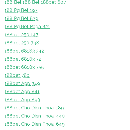
188 Bet 188 Bet 188bet 607
188 Pg Bet 197
188 Pg Bet 879
188 Pg Bet Paga 821
188bet 250 147
188bet 250 798
188bet 68183 342
188bet 68183 72
188bet 68183 755
188bet 789
188bet App 349
188bet App 841
188bet App 893
188bet Cho Dien Thoai 189
188bet Cho Dien Thoai 440
188bet Cho Dien Thoai 649