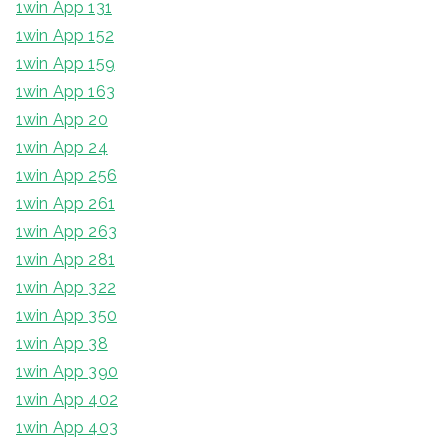
1win App 131
1win App 152
1win App 159
1win App 163
1win App 20
1win App 24
1win App 256
1win App 261
1win App 263
1win App 281
1win App 322
1win App 350
1win App 38
1win App 390
1win App 402
1win App 403