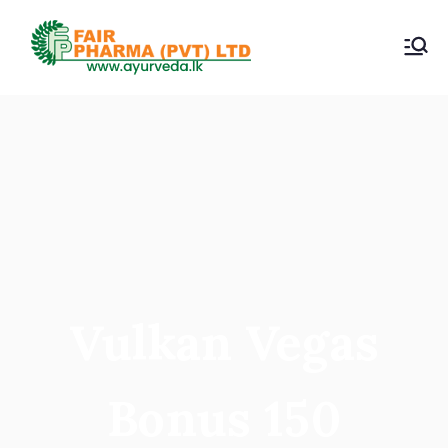
Skip
to
ayurveda.lk
Fairpharma (PVT) Ltd
content
Vulkan Vegas
Bonus 150