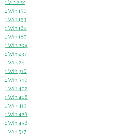
1 Vin 222
1 Win 150
1 Win 153
1 Win 162
1 Win 185
1 Win 204
1 Win 237
1 Win 24
1 Win 316
1 Win 340
1 Win 402
1 Win 408
1 Win 413
1 Win 428
1 Win 458
1 Win 517