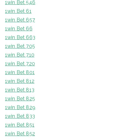
1win Bet 546
1win Bet 61
1win Bet 657
1win Bet 66
1win Bet 663
1win Bet 705
1win Bet 710
1win Bet 720
1win Bet 801
1win Bet 812
1win Bet 813
1win Bet 825
1win Bet 829
1win Bet 833
1win Bet 851
1win Bet 852