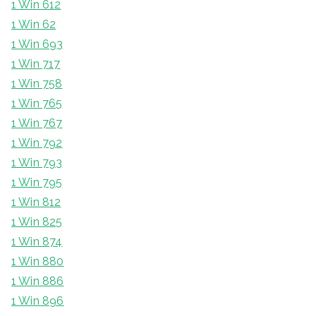
1 Win 612
1 Win 62
1 Win 693
1 Win 717
1 Win 758
1 Win 765
1 Win 767
1 Win 792
1 Win 793
1 Win 795
1 Win 812
1 Win 825
1 Win 874
1 Win 880
1 Win 886
1 Win 896