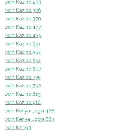
1win Kazino 243
1win Kazino 326
1win Kazino 370
1win Kazino 477
1win Kazino 479
1win Kazino 541
1win Kazino 557
1win Kazino 591
1win Kazino 607
1win Kazino 735
1win Kazino 792
1win Kazino 819
1win Kazino 916
1win Kenya Login 468
1win Kenya Login 683
1win Kz 193