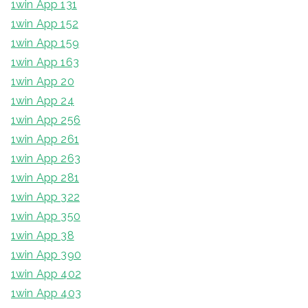
1win App 131
1win App 152
1win App 159
1win App 163
1win App 20
1win App 24
1win App 256
1win App 261
1win App 263
1win App 281
1win App 322
1win App 350
1win App 38
1win App 390
1win App 402
1win App 403