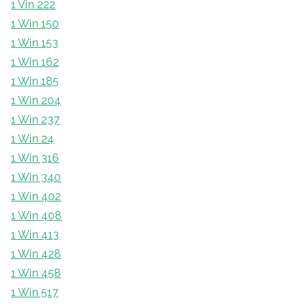
1 Vin 222
1 Win 150
1 Win 153
1 Win 162
1 Win 185
1 Win 204
1 Win 237
1 Win 24
1 Win 316
1 Win 340
1 Win 402
1 Win 408
1 Win 413
1 Win 428
1 Win 458
1 Win 517