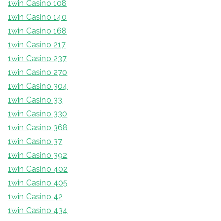
1win Casino 108
1win Casino 140
1win Casino 168
1win Casino 217
1win Casino 237
1win Casino 270
1win Casino 304
1win Casino 33
1win Casino 330
1win Casino 368
1win Casino 37
1win Casino 392
1win Casino 402
1win Casino 405
1win Casino 42
1win Casino 434