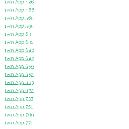
1win App 426
1win App 466
1win App 565
1win App 595
1win App 63
1win App 631
1win App 640
1win App 642
1win App 650
1win App 652
1win App 663
1win App 672
1win App 737
1win App 751
1win App 769
1win App 771