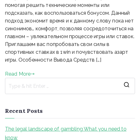
помогая решить технические моменты или
подсказать, как воспользоваться бонусом. Данный
подход экономит время и к данному слову пока нет
синонимов… комфорт, позволяя сосредоточиться на
главном – увлекательном процессе игры или ставок.
Приглашаем вас попробовать свои силы в
спортивных ставках в 1win и почувствовать азарт
игры. Особенности Вывода Средств […]
Read More
S
e
a
Recent Posts
r
c
The legal landscape of gambling What you need to
h
know