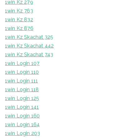
1win Kz 279
1win Kz 763
1win Kz 832
1win Kz 876
1win Kz Skachat 325
1win Kz Skachat 442
1win Kz Skachat 743
1win Login 107
1win Login 110
1win Login 111
1win Login 118
1win Login 125
1win Login 141
1win Login 160
1win Login 164
1win Login 203