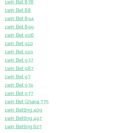
1win Bet 878
1win Bet 88
1win Bet 894
1win Bet 899
1win Bet 906
1win Bet 910
1win Bet 919
1win Bet 937
1win Bet 967
1win Bet 97
1win Bet 974
1win Bet 977
1win Bet Ghana 775
1win Betting 409
1win Betting 497
1win Betting 627