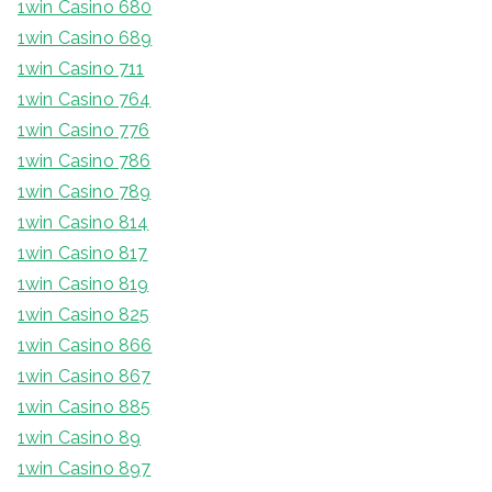
1win Casino 680
1win Casino 689
1win Casino 711
1win Casino 764
1win Casino 776
1win Casino 786
1win Casino 789
1win Casino 814
1win Casino 817
1win Casino 819
1win Casino 825
1win Casino 866
1win Casino 867
1win Casino 885
1win Casino 89
1win Casino 897