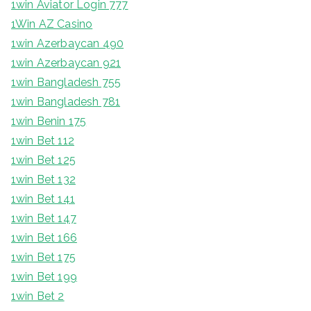
1win Aviator Login 777
1Win AZ Casino
1win Azerbaycan 490
1win Azerbaycan 921
1win Bangladesh 755
1win Bangladesh 781
1win Benin 175
1win Bet 112
1win Bet 125
1win Bet 132
1win Bet 141
1win Bet 147
1win Bet 166
1win Bet 175
1win Bet 199
1win Bet 2