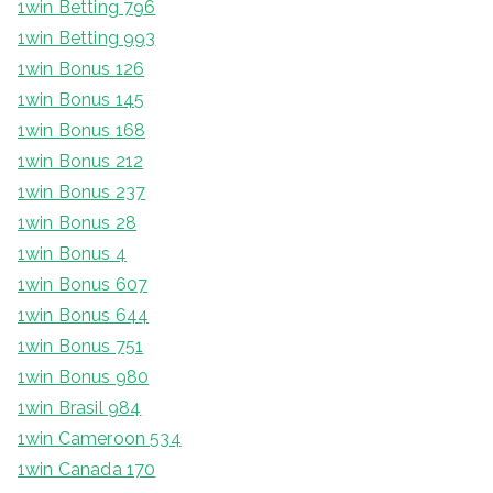
1win Betting 796
1win Betting 993
1win Bonus 126
1win Bonus 145
1win Bonus 168
1win Bonus 212
1win Bonus 237
1win Bonus 28
1win Bonus 4
1win Bonus 607
1win Bonus 644
1win Bonus 751
1win Bonus 980
1win Brasil 984
1win Cameroon 534
1win Canada 170