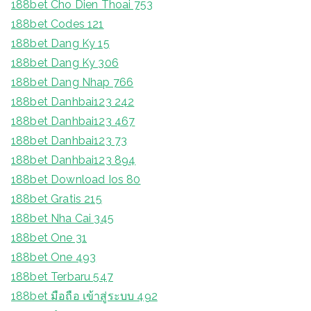
188bet Cho Dien Thoai 753
188bet Codes 121
188bet Dang Ky 15
188bet Dang Ky 306
188bet Dang Nhap 766
188bet Danhbai123 242
188bet Danhbai123 467
188bet Danhbai123 73
188bet Danhbai123 894
188bet Download Ios 80
188bet Gratis 215
188bet Nha Cai 345
188bet One 31
188bet One 493
188bet Terbaru 547
188bet มือถือ เข้าสู่ระบบ 492