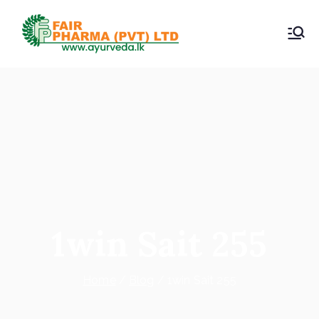
Skip
to
ayurveda.lk
Fairpharma (PVT) Ltd
content
1win Sait 255
Home
Blog
1win Sait 255