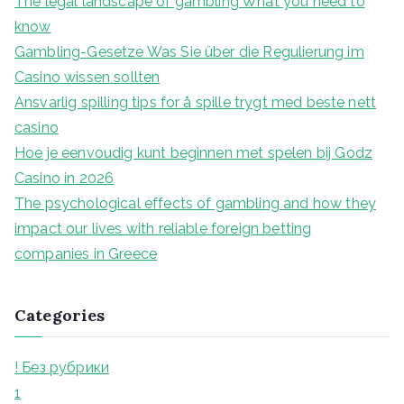
The legal landscape of gambling What you need to
h
know
f
Gambling-Gesetze Was Sie über die Regulierung im
o
Casino wissen sollten
r
Ansvarlig spilling tips for å spille trygt med beste nett
:
casino
Hoe je eenvoudig kunt beginnen met spelen bij Godz
Casino in 2026
The psychological effects of gambling and how they
impact our lives with reliable foreign betting
companies in Greece
Categories
! Без рубрики
1