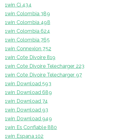
1win Ci 434
1win Colombia 389
1win Colombia 498
1win Colombia 624
1win Colombia 765
1win Connexion 752
1win Cote Divoire 819
1win Cote Divoire Telecharger 223
1win Cote Divoire Telecharger 97
1win Download 593
1win Download 689
1win Download 74
1win Download 93
1win Download 949
1win Es Confiable 880
1win Espana 102