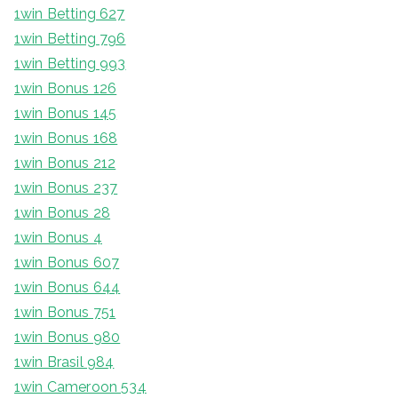
1win Betting 627
1win Betting 796
1win Betting 993
1win Bonus 126
1win Bonus 145
1win Bonus 168
1win Bonus 212
1win Bonus 237
1win Bonus 28
1win Bonus 4
1win Bonus 607
1win Bonus 644
1win Bonus 751
1win Bonus 980
1win Brasil 984
1win Cameroon 534