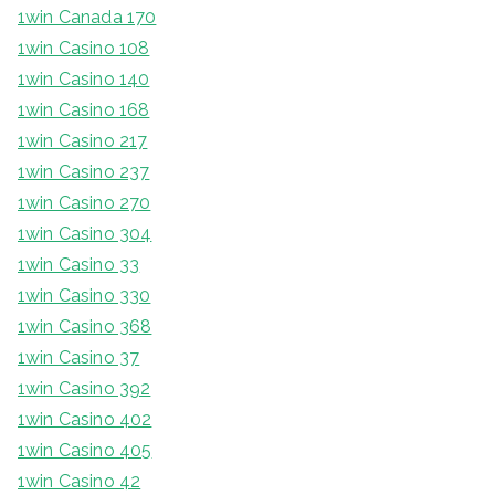
1win Canada 170
1win Casino 108
1win Casino 140
1win Casino 168
1win Casino 217
1win Casino 237
1win Casino 270
1win Casino 304
1win Casino 33
1win Casino 330
1win Casino 368
1win Casino 37
1win Casino 392
1win Casino 402
1win Casino 405
1win Casino 42