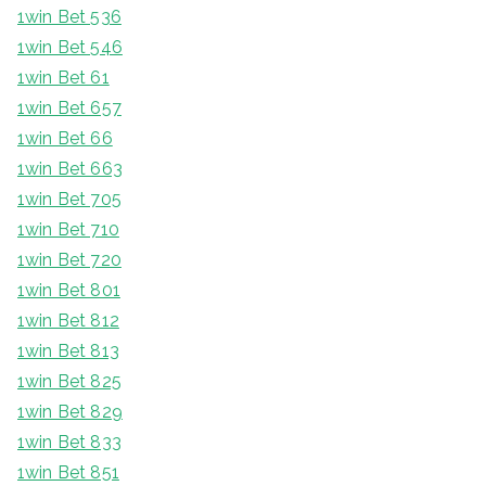
1win Bet 536
1win Bet 546
1win Bet 61
1win Bet 657
1win Bet 66
1win Bet 663
1win Bet 705
1win Bet 710
1win Bet 720
1win Bet 801
1win Bet 812
1win Bet 813
1win Bet 825
1win Bet 829
1win Bet 833
1win Bet 851