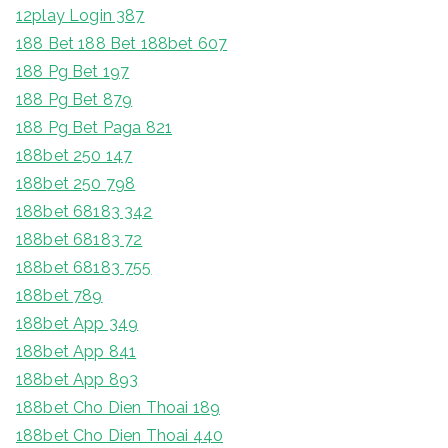
12play Login 387
188 Bet 188 Bet 188bet 607
188 Pg Bet 197
188 Pg Bet 879
188 Pg Bet Paga 821
188bet 250 147
188bet 250 798
188bet 68183 342
188bet 68183 72
188bet 68183 755
188bet 789
188bet App 349
188bet App 841
188bet App 893
188bet Cho Dien Thoai 189
188bet Cho Dien Thoai 440