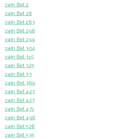
1win Bet 2
1win Bet 28
1win Bet 283
1win Bet 298
1win Bet 299
1win Bet 304
1win Bet 315
1win Bet 325
1win Bet 33
1win Bet 369
1win Bet 423
1win Bet 427
1win Bet 471
1win Bet 496
1win Bet 528
1win Bet 535