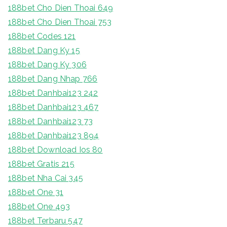
188bet Cho Dien Thoai 649
188bet Cho Dien Thoai 753
188bet Codes 121
188bet Dang Ky 15
188bet Dang Ky 306
188bet Dang Nhap 766
188bet Danhbai123 242
188bet Danhbai123 467
188bet Danhbai123 73
188bet Danhbai123 894
188bet Download Ios 80
188bet Gratis 215
188bet Nha Cai 345
188bet One 31
188bet One 493
188bet Terbaru 547