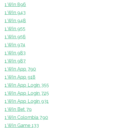
1 Win 896
1 Win 943
1 Win 948
1 Win 955
1 Win 956
1 Win 974
1 Win 983
1 Win 987
1 Win App 790
1 Win App 918
1 Win App Login 355
1 Win App Login 725
1 Win App Login 931
1 Win Bet 79
1 Win Colombia 790
1 Win Game 133