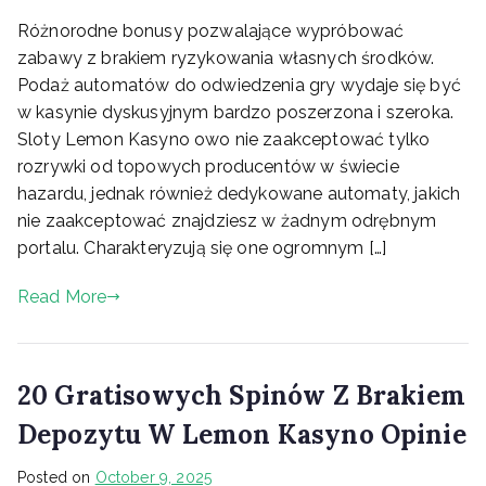
Różnorodne bonusy pozwalające wypróbować
zabawy z brakiem ryzykowania własnych środków.
Podaż automatów do odwiedzenia gry wydaje się być
w kasynie dyskusyjnym bardzo poszerzona i szeroka.
Sloty Lemon Kasyno owo nie zaakceptować tylko
rozrywki od topowych producentów w świecie
hazardu, jednak również dedykowane automaty, jakich
nie zaakceptować znajdziesz w żadnym odrębnym
portalu. Charakteryzują się one ogromnym […]
Read More
20 Gratisowych Spinów Z Brakiem
Depozytu W Lemon Kasyno Opinie
Posted on
October 9, 2025