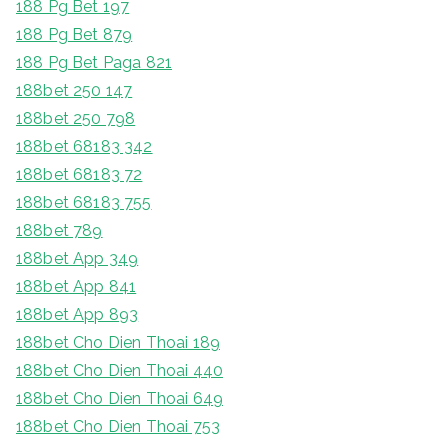
188 Pg Bet 197
188 Pg Bet 879
188 Pg Bet Paga 821
188bet 250 147
188bet 250 798
188bet 68183 342
188bet 68183 72
188bet 68183 755
188bet 789
188bet App 349
188bet App 841
188bet App 893
188bet Cho Dien Thoai 189
188bet Cho Dien Thoai 440
188bet Cho Dien Thoai 649
188bet Cho Dien Thoai 753