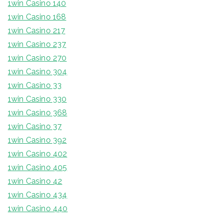
1win Casino 140
1win Casino 168
1win Casino 217
1win Casino 237
1win Casino 270
1win Casino 304
1win Casino 33
1win Casino 330
1win Casino 368
1win Casino 37
1win Casino 392
1win Casino 402
1win Casino 405
1win Casino 42
1win Casino 434
1win Casino 440