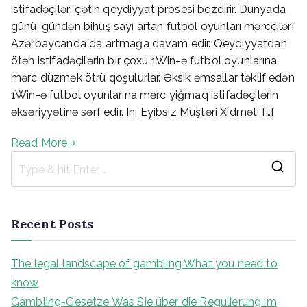
istifadəçiləri çətin qeydiyyat prosesi bezdirir. Dünyada
günü-gündən bihuş sayı artan futbol oyunları mərcçiləri
Azərbaycanda da artmağa davam edir. Qeydiyyatdan
ötən istifadəçilərin bir çoxu 1Win-ə futbol oyunlarına
mərc düzmək ötrü qoşulurlar. Əksik əmsallar təklif edən
1Win-ə futbol oyunlarına mərc yiğmaq istifadəçilərin
əksəriyyətinə sərf edir. In: Eyibsiz Müştəri Xidməti […]
Read More
S
e
a
Recent Posts
r
c
The legal landscape of gambling What you need to
h
know
f
Gambling-Gesetze Was Sie über die Regulierung im