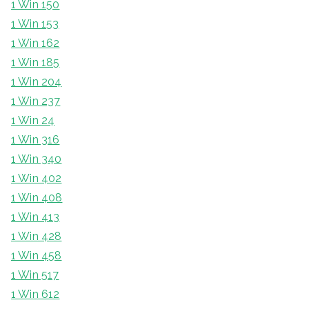
1 Win 150
1 Win 153
1 Win 162
1 Win 185
1 Win 204
1 Win 237
1 Win 24
1 Win 316
1 Win 340
1 Win 402
1 Win 408
1 Win 413
1 Win 428
1 Win 458
1 Win 517
1 Win 612