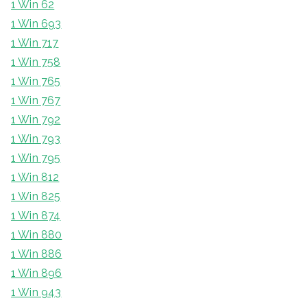
1 Win 62
1 Win 693
1 Win 717
1 Win 758
1 Win 765
1 Win 767
1 Win 792
1 Win 793
1 Win 795
1 Win 812
1 Win 825
1 Win 874
1 Win 880
1 Win 886
1 Win 896
1 Win 943