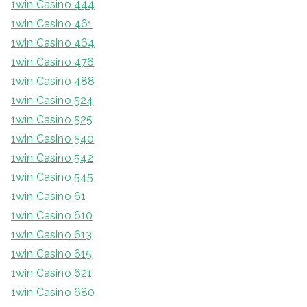
1win Casino 444
1win Casino 461
1win Casino 464
1win Casino 476
1win Casino 488
1win Casino 524
1win Casino 525
1win Casino 540
1win Casino 542
1win Casino 545
1win Casino 61
1win Casino 610
1win Casino 613
1win Casino 615
1win Casino 621
1win Casino 680