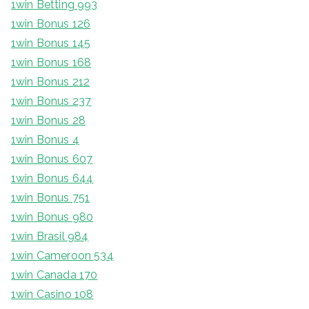
1win Betting 993
1win Bonus 126
1win Bonus 145
1win Bonus 168
1win Bonus 212
1win Bonus 237
1win Bonus 28
1win Bonus 4
1win Bonus 607
1win Bonus 644
1win Bonus 751
1win Bonus 980
1win Brasil 984
1win Cameroon 534
1win Canada 170
1win Casino 108