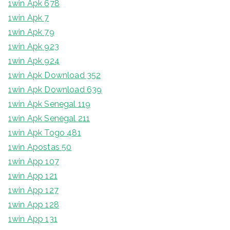
1win Apk 678
1win Apk 7
1win Apk 79
1win Apk 923
1win Apk 924
1win Apk Download 352
1win Apk Download 639
1win Apk Senegal 119
1win Apk Senegal 211
1win Apk Togo 481
1win Apostas 50
1win App 107
1win App 121
1win App 127
1win App 128
1win App 131