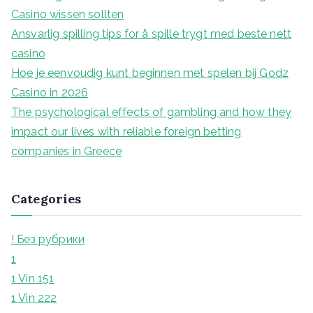
o
Casino wissen sollten
r
Ansvarlig spilling tips for å spille trygt med beste nett
:
casino
Hoe je eenvoudig kunt beginnen met spelen bij Godz
Casino in 2026
The psychological effects of gambling and how they
impact our lives with reliable foreign betting
companies in Greece
Categories
! Без рубрики
1
1 Vin 151
1 Vin 222