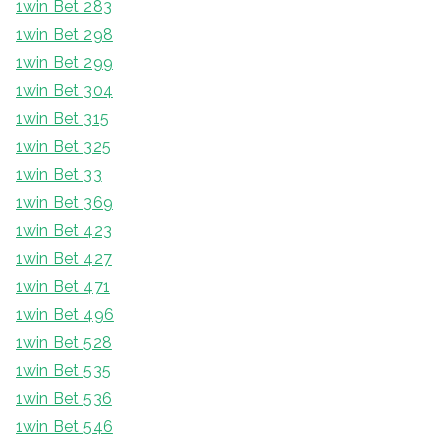
1win Bet 283
1win Bet 298
1win Bet 299
1win Bet 304
1win Bet 315
1win Bet 325
1win Bet 33
1win Bet 369
1win Bet 423
1win Bet 427
1win Bet 471
1win Bet 496
1win Bet 528
1win Bet 535
1win Bet 536
1win Bet 546