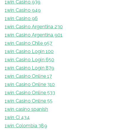
1win Casino 939
1win Casino 949
1win Casino 96
1win Casino Argentina 230
1win Casino Argentina 901
1win Casino Chile 957
1win Casino Login 100
1win Casino Login 650
1win Casino Login 879
1win Casino Online 17
1win Casino Online 310
1win Casino Online 533
1win Casino Online 55
1win casino spanish
1win Ci 434
1win Colombia 389