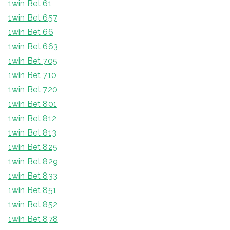
1win Bet 61
1win Bet 657
1win Bet 66
1win Bet 663
1win Bet 705
1win Bet 710
1win Bet 720
1win Bet 801
1win Bet 812
1win Bet 813
1win Bet 825
1win Bet 829
1win Bet 833
1win Bet 851
1win Bet 852
1win Bet 878