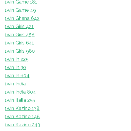
1win Game 181
1win Game 49
1win Ghana 642
1win Giris 421
1win Giris 458
1win Giris 641
1win Giris 980
1win In 225
1win In 30
1win In 604
1win India
1win India 804
1win Italia 255
1win Kazino 138
1win Kazino 148
1win Kazino 243