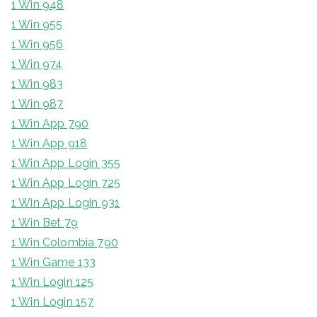
1 Win 948
1 Win 955
1 Win 956
1 Win 974
1 Win 983
1 Win 987
1 Win App 790
1 Win App 918
1 Win App Login 355
1 Win App Login 725
1 Win App Login 931
1 Win Bet 79
1 Win Colombia 790
1 Win Game 133
1 Win Login 125
1 Win Login 157