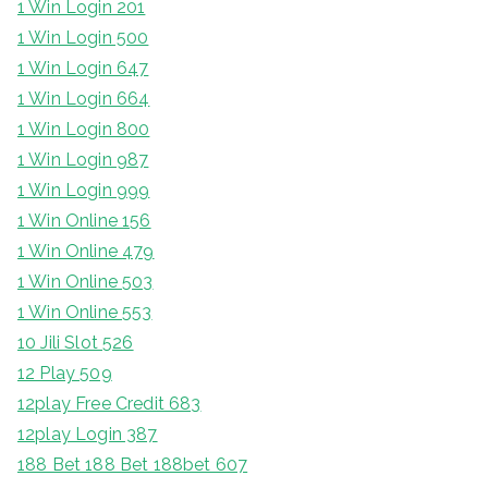
1 Win Login 201
1 Win Login 500
1 Win Login 647
1 Win Login 664
1 Win Login 800
1 Win Login 987
1 Win Login 999
1 Win Online 156
1 Win Online 479
1 Win Online 503
1 Win Online 553
10 Jili Slot 526
12 Play 509
12play Free Credit 683
12play Login 387
188 Bet 188 Bet 188bet 607