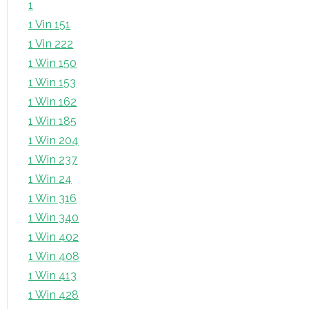
1
1 Vin 151
1 Vin 222
1 Win 150
1 Win 153
1 Win 162
1 Win 185
1 Win 204
1 Win 237
1 Win 24
1 Win 316
1 Win 340
1 Win 402
1 Win 408
1 Win 413
1 Win 428