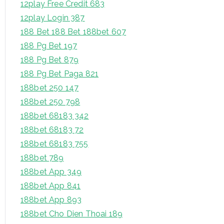
12play Free Credit 683
12play Login 387
188 Bet 188 Bet 188bet 607
188 Pg Bet 197
188 Pg Bet 879
188 Pg Bet Paga 821
188bet 250 147
188bet 250 798
188bet 68183 342
188bet 68183 72
188bet 68183 755
188bet 789
188bet App 349
188bet App 841
188bet App 893
188bet Cho Dien Thoai 189