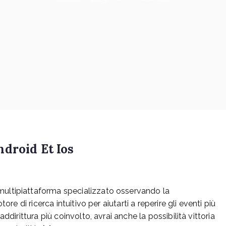
droid Et Ios
ultipiattaforma specializzato osservando la
re di ricerca intuitivo per aiutarti a reperire gli eventi più
ddirittura più coinvolto, avrai anche la possibilità vittoria