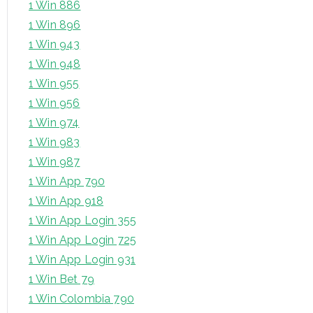
1 Win 886
1 Win 896
1 Win 943
1 Win 948
1 Win 955
1 Win 956
1 Win 974
1 Win 983
1 Win 987
1 Win App 790
1 Win App 918
1 Win App Login 355
1 Win App Login 725
1 Win App Login 931
1 Win Bet 79
1 Win Colombia 790