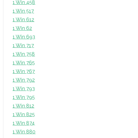
1 Win 458
1 Win 517
1 Win 612
1 Win 62
1 Win 693
1 Win 717
1 Win 758
1 Win 765
1 Win 767
1 Win 792
1 Win 793
1 Win 795
1 Win 812
1 Win 825
1 Win 874
1 Win 880