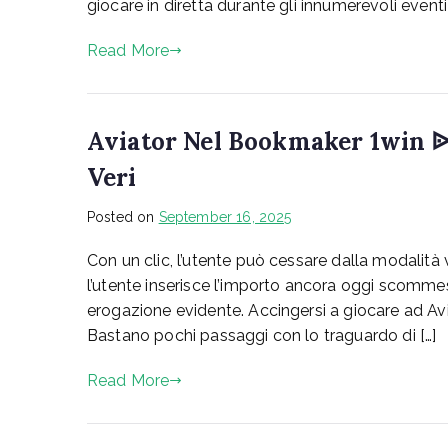
giocare in diretta durante gli innumerevoli eventi c
Read More
Aviator Nel Bookmaker 1win 
Veri
Posted on
September 16, 2025
Con un clic, l’utente può cessare dalla modalità
l’utente inserisce l’importo ancora oggi scommess
erogazione evidente. Accingersi a giocare ad Avi
Bastano pochi passaggi con lo traguardo di […]
Read More