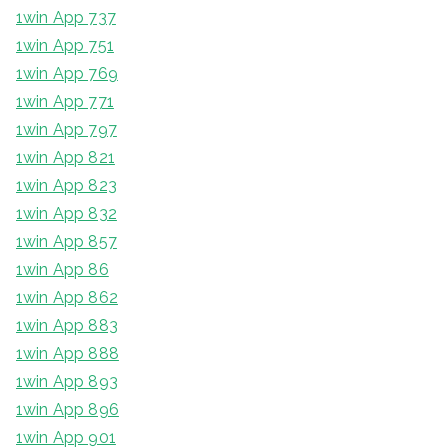
1win App 737
1win App 751
1win App 769
1win App 771
1win App 797
1win App 821
1win App 823
1win App 832
1win App 857
1win App 86
1win App 862
1win App 883
1win App 888
1win App 893
1win App 896
1win App 901