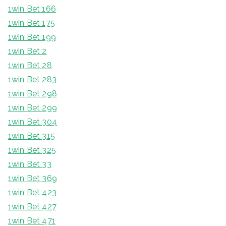
1win Bet 166
1win Bet 175
1win Bet 199
1win Bet 2
1win Bet 28
1win Bet 283
1win Bet 298
1win Bet 299
1win Bet 304
1win Bet 315
1win Bet 325
1win Bet 33
1win Bet 369
1win Bet 423
1win Bet 427
1win Bet 471