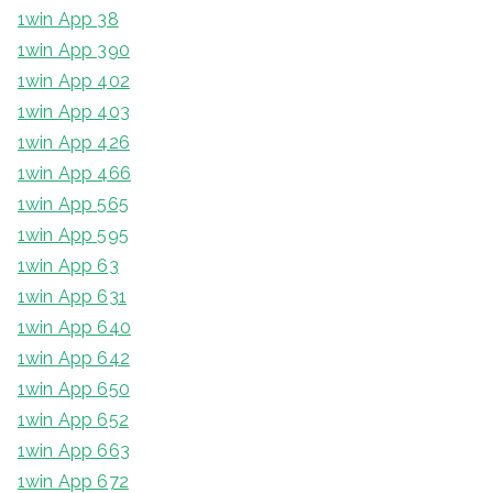
1win App 38
1win App 390
1win App 402
1win App 403
1win App 426
1win App 466
1win App 565
1win App 595
1win App 63
1win App 631
1win App 640
1win App 642
1win App 650
1win App 652
1win App 663
1win App 672