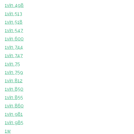
1vin 498
1vin 513
1vin 518
1vin 547
1vin 600
1vin 744
1vin 747
1vin 75
1vin 759
1vin 812
1vin 850
1vin 855
1vin 860
1vin 981
1vin 985
1w