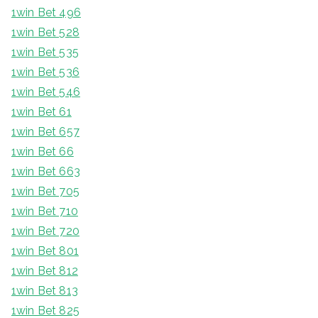
1win Bet 496
1win Bet 528
1win Bet 535
1win Bet 536
1win Bet 546
1win Bet 61
1win Bet 657
1win Bet 66
1win Bet 663
1win Bet 705
1win Bet 710
1win Bet 720
1win Bet 801
1win Bet 812
1win Bet 813
1win Bet 825