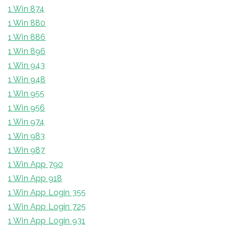
1 Win 874
1 Win 880
1 Win 886
1 Win 896
1 Win 943
1 Win 948
1 Win 955
1 Win 956
1 Win 974
1 Win 983
1 Win 987
1 Win App 790
1 Win App 918
1 Win App Login 355
1 Win App Login 725
1 Win App Login 931