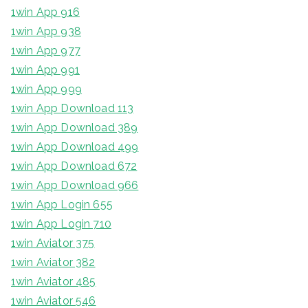
1win App 916
1win App 938
1win App 977
1win App 991
1win App 999
1win App Download 113
1win App Download 389
1win App Download 499
1win App Download 672
1win App Download 966
1win App Login 655
1win App Login 710
1win Aviator 375
1win Aviator 382
1win Aviator 485
1win Aviator 546