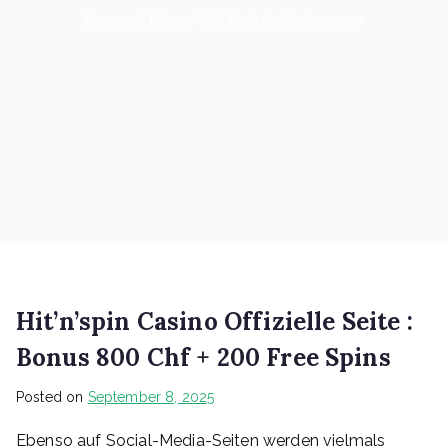
Home
Blog
Hit N Spin Casino 557
Hit’n’spin Casino Offizielle Seite :
Bonus 800 Chf + 200 Free Spins
Posted on
September 8, 2025
Ebenso auf Social-Media-Seiten werden vielmals