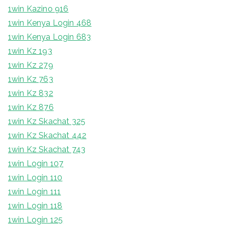
1win Kazino 916
1win Kenya Login 468
1win Kenya Login 683
1win Kz 193
1win Kz 279
1win Kz 763
1win Kz 832
1win Kz 876
1win Kz Skachat 325
1win Kz Skachat 442
1win Kz Skachat 743
1win Login 107
1win Login 110
1win Login 111
1win Login 118
1win Login 125