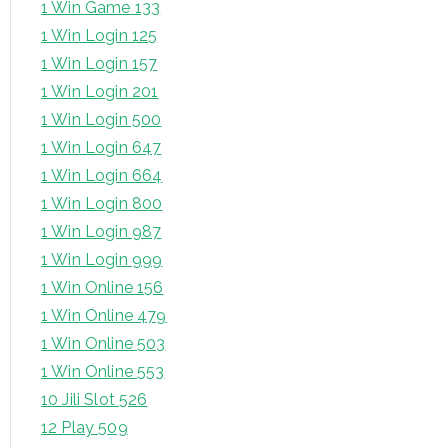
1 Win Game 133
1 Win Login 125
1 Win Login 157
1 Win Login 201
1 Win Login 500
1 Win Login 647
1 Win Login 664
1 Win Login 800
1 Win Login 987
1 Win Login 999
1 Win Online 156
1 Win Online 479
1 Win Online 503
1 Win Online 553
10 Jili Slot 526
12 Play 509