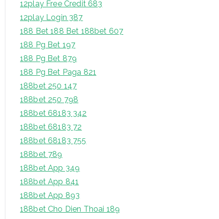
12play Free Credit 683
12play Login 387
188 Bet 188 Bet 188bet 607
188 Pg Bet 197
188 Pg Bet 879
188 Pg Bet Paga 821
188bet 250 147
188bet 250 798
188bet 68183 342
188bet 68183 72
188bet 68183 755
188bet 789
188bet App 349
188bet App 841
188bet App 893
188bet Cho Dien Thoai 189