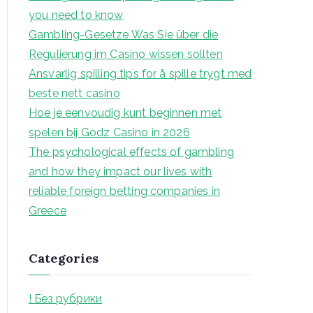
h
you need to know
f
Gambling-Gesetze Was Sie über die
o
Regulierung im Casino wissen sollten
r
Ansvarlig spilling tips for å spille trygt med
:
beste nett casino
Hoe je eenvoudig kunt beginnen met
spelen bij Godz Casino in 2026
The psychological effects of gambling
and how they impact our lives with
reliable foreign betting companies in
Greece
Categories
! Без рубрики