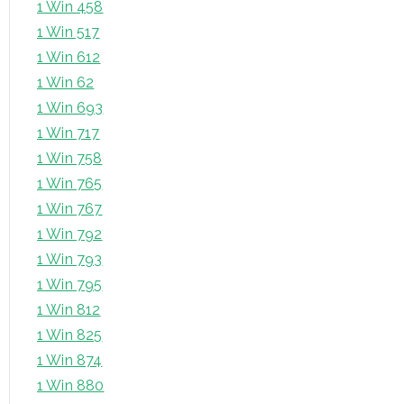
1 Win 458
1 Win 517
1 Win 612
1 Win 62
1 Win 693
1 Win 717
1 Win 758
1 Win 765
1 Win 767
1 Win 792
1 Win 793
1 Win 795
1 Win 812
1 Win 825
1 Win 874
1 Win 880