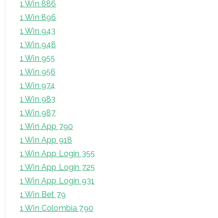
1 Win 886
1 Win 896
1 Win 943
1 Win 948
1 Win 955
1 Win 956
1 Win 974
1 Win 983
1 Win 987
1 Win App 790
1 Win App 918
1 Win App Login 355
1 Win App Login 725
1 Win App Login 931
1 Win Bet 79
1 Win Colombia 790