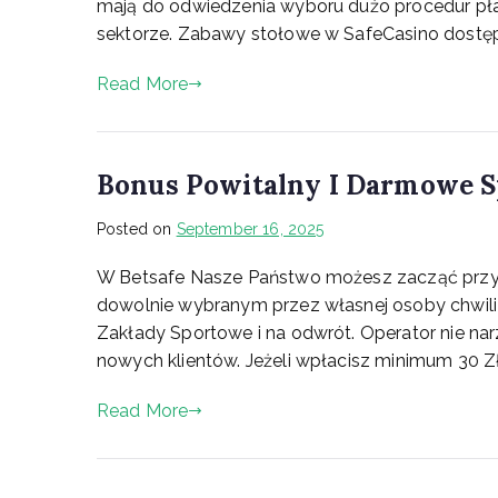
mają do odwiedzenia wyboru dużo procedur pł
sektorze. Zabawy stołowe w SafeCasino dostęp
Read More
Bonus Powitalny I Darmowe 
Posted on
September 16, 2025
W Betsafe Nasze Państwo możesz zacząć przy
dowolnie wybranym przez własnej osoby chwili 
Zakłady Sportowe i na odwrót. Operator nie na
nowych klientów. Jeżeli wpłacisz minimum 30 Z
Read More