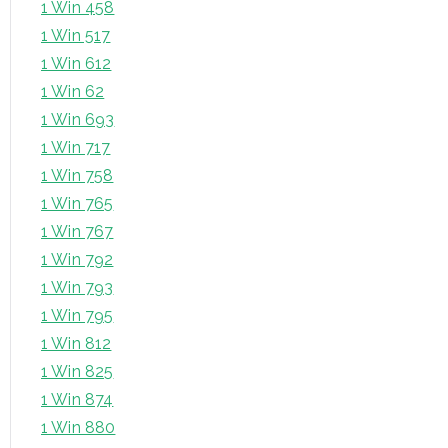
1 Win 458
1 Win 517
1 Win 612
1 Win 62
1 Win 693
1 Win 717
1 Win 758
1 Win 765
1 Win 767
1 Win 792
1 Win 793
1 Win 795
1 Win 812
1 Win 825
1 Win 874
1 Win 880