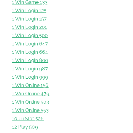
1 Win Game 133
1 Win Login 125
1 Win Login 157
1 Win Login 201
1 Win Login 500
1 Win Login 647
1 Win Login 664
1 Win Login 800
1 Win Login 987
1 Win Login 999
1 Win Online 156
1 Win Online 479
1 Win Online 503
1 Win Online 553
10 Jili Slot 526
12 Play 509