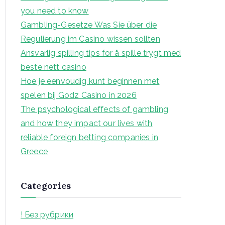
h
you need to know
f
Gambling-Gesetze Was Sie über die
o
Regulierung im Casino wissen sollten
r
Ansvarlig spilling tips for å spille trygt med
:
beste nett casino
Hoe je eenvoudig kunt beginnen met
spelen bij Godz Casino in 2026
The psychological effects of gambling
and how they impact our lives with
reliable foreign betting companies in
Greece
Categories
! Без рубрики