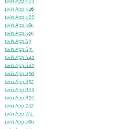
1win App 403
1win App 426
1win App 466
1win App 565
1win App 595
1win App 63
1win App 631
1win App 640
1win App 642
1win App 650
1win App 652
1win App 663
1win App 672
1win App 737
1win App 751
1win App 769