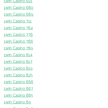
1win Casino 621
1win Casino 680
1win Casino 689
1win Casino 711
1win Casino 764
1win Casino 776
1win Casino 786
1win Casino 789
1win Casino 814
1win Casino 817
1win Casino 819
1win Casino 825
1win Casino 866
1win Casino 867
1win Casino 885
1win Casino 89