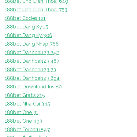
188bet Cho Dien Thoai 649
188bet Cho Dien Thoai 753
188bet Codes 121
188bet Dang Ky 15
188bet Dang Ky 306
188bet Dang Nhap 766
188bet Danhbai123 242
188bet Danhbai123 467
188bet Danhbai123 73
188bet Danhbai123 894
188bet Download Ios 80
188bet Gratis 215
188bet Nha Cai 345
188bet One 31
188bet One 493
188bet Terbaru 547