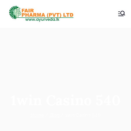
Skip
to
ayurveda.lk
Fairpharma (PVT) Ltd
content
1win Casino 540
Home
Blog
1win Casino 540