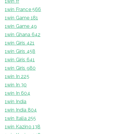
1win fr
1win France 566
1win Game 181
1win Game 49
1win Ghana 642
1win Giris 421
1win Giris 458
1win Giris 641
1win Giris 980
1win In 225
1win In 30
1win In 604
1win India
1win India 804
1win Italia 255
1win Kazino 138