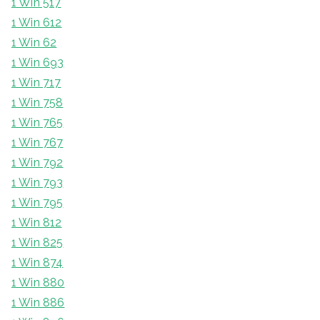
1 Win 517
1 Win 612
1 Win 62
1 Win 693
1 Win 717
1 Win 758
1 Win 765
1 Win 767
1 Win 792
1 Win 793
1 Win 795
1 Win 812
1 Win 825
1 Win 874
1 Win 880
1 Win 886