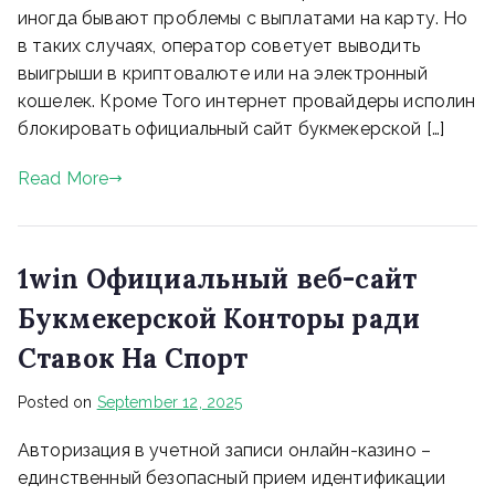
иногда бывают проблемы с выплатами на карту. Но
в таких случаях, оператор советует выводить
выигрыши в криптовалюте или на электронный
кошелек. Кроме Того интернет провайдеры исполин
блокировать официальный сайт букмекерской […]
Read More
1win Официальный веб-сайт
Букмекерской Конторы ради
Ставок На Спорт
Posted on
September 12, 2025
Авторизация в учетной записи онлайн-казино –
единственный безопасный прием идентификации