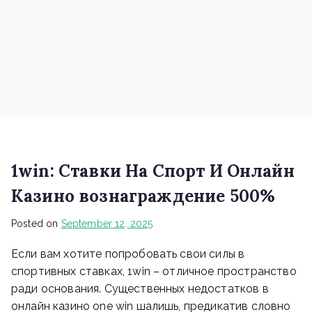
1win: Ставки На Cпорт И Онлайн
Казино вознаграждение 500%
Posted on
September 12, 2025
Если вам хотите попробовать свои силы в
спортивных ставках, 1win – отличное пространство
ради основания. Существенных недостатков в
онлайн казино one win шалишь, предикатив словно