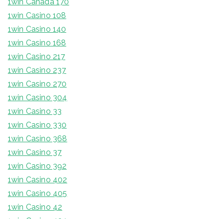
1win Canada 170
1win Casino 108
1win Casino 140
1win Casino 168
1win Casino 217
1win Casino 237
1win Casino 270
1win Casino 304
1win Casino 33
1win Casino 330
1win Casino 368
1win Casino 37
1win Casino 392
1win Casino 402
1win Casino 405
1win Casino 42