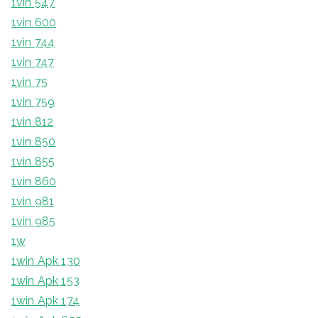
1vin 547
1vin 600
1vin 744
1vin 747
1vin 75
1vin 759
1vin 812
1vin 850
1vin 855
1vin 860
1vin 981
1vin 985
1w
1win Apk 130
1win Apk 153
1win Apk 174