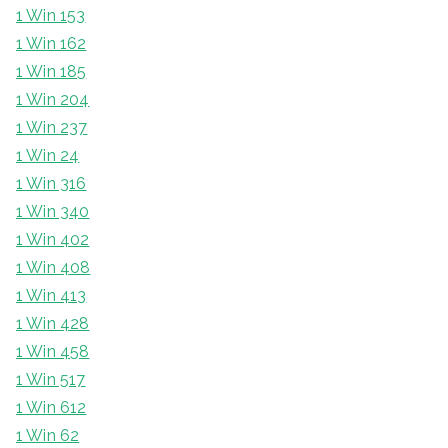
1 Win 153
1 Win 162
1 Win 185
1 Win 204
1 Win 237
1 Win 24
1 Win 316
1 Win 340
1 Win 402
1 Win 408
1 Win 413
1 Win 428
1 Win 458
1 Win 517
1 Win 612
1 Win 62