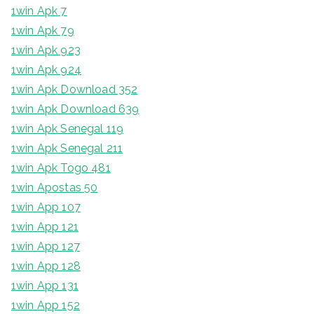
1win Apk 7
1win Apk 79
1win Apk 923
1win Apk 924
1win Apk Download 352
1win Apk Download 639
1win Apk Senegal 119
1win Apk Senegal 211
1win Apk Togo 481
1win Apostas 50
1win App 107
1win App 121
1win App 127
1win App 128
1win App 131
1win App 152