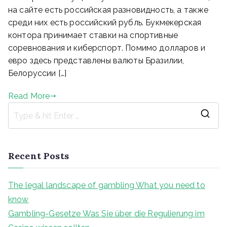
на сайте есть российская разновидность, а также
среди них есть российский рубль. Букмекерская
контора принимает ставки на спортивные
соревнования и киберспорт. Помимо долларов и
евро здесь представлены валюты Бразилии,
Белоруссии […]
Read More
S
e
a
Recent Posts
r
c
The legal landscape of gambling What you need to
h
know
f
Gambling-Gesetze Was Sie über die Regulierung im
o