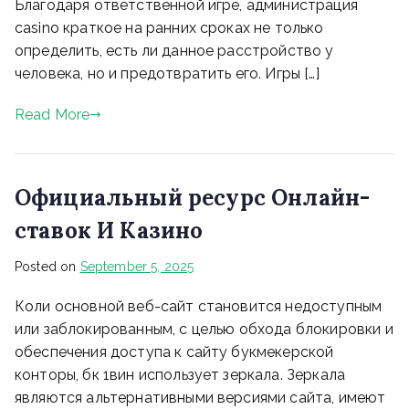
Благодаря ответственной игре, администрация
casino краткое на ранних сроках не только
определить, есть ли данное расстройство у
человека, но и предотвратить его. Игры […]
Read More
Официальный ресурс Онлайн-
ставок И Казино
Posted on
September 5, 2025
Коли основной веб-сайт становится недоступным
или заблокированным, с целью обхода блокировки и
обеспечения доступа к сайту букмекерской
конторы, бк 1вин использует зеркала. Зеркала
являются альтернативными версиями сайта, имеют