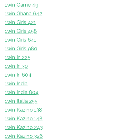
1win Game 49
1win Ghana 642
1win Giris 421
1win Giris 458
1win Giris 641
1win Giris 980
1win In 225
1win In 30
1win In 604
1win India
1win India 804
1win Italia 255
1win Kazino 138
1win Kazino 148
1win Kazino 243
1win Kazino 326