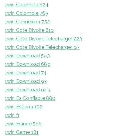
1win Colombia 624
1win Colombia 765
1win Connexion 752
1win Cote Divoire 819
1win Cote Divoire Telecharger 223
1win Cote Divoire Telecharger 97
1win Download 593
1win Download 689
1win Download 74
1win Download 93
1win Download 949
1win Es Confiable 880
1win Espana 102
1win fr
1win France 566
1win Game 181