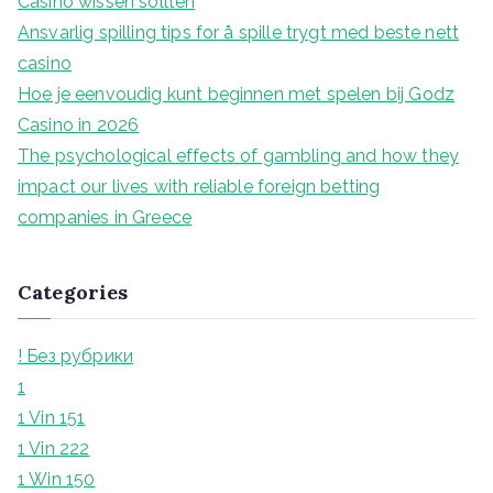
Casino wissen sollten
r
Ansvarlig spilling tips for å spille trygt med beste nett
:
casino
Hoe je eenvoudig kunt beginnen met spelen bij Godz
Casino in 2026
The psychological effects of gambling and how they
impact our lives with reliable foreign betting
companies in Greece
Categories
! Без рубрики
1
1 Vin 151
1 Vin 222
1 Win 150