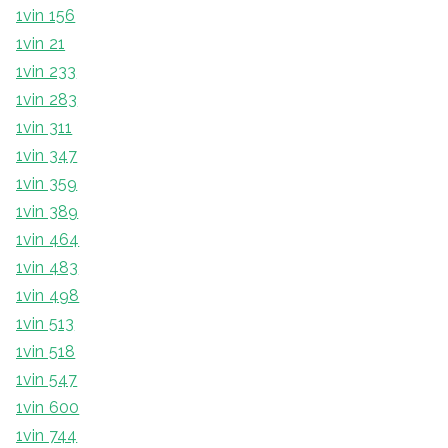
1vin 156
1vin 21
1vin 233
1vin 283
1vin 311
1vin 347
1vin 359
1vin 389
1vin 464
1vin 483
1vin 498
1vin 513
1vin 518
1vin 547
1vin 600
1vin 744