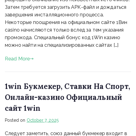
Затем требуется загрузить APK-файл и дождаться
завершения инсталляционного процесса.
Некоторые поощрения на официальном сайте 1Вин
casino начисляются только вслед за тем указания
промокода. Специальный бонус код 1Win казино
можно найти на специализированных сайтах […]
Read More
1win Букмекер, Ставки На Спорт,
Онлайн-казино Официальный
сайт 1win
Posted on
October 7, 2025
Следует заметить, союз данный букмекер входит в