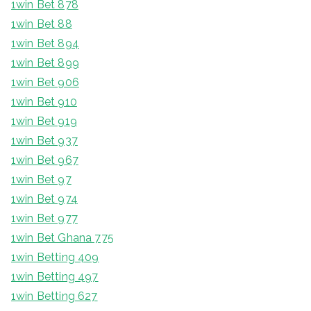
1win Bet 878
1win Bet 88
1win Bet 894
1win Bet 899
1win Bet 906
1win Bet 910
1win Bet 919
1win Bet 937
1win Bet 967
1win Bet 97
1win Bet 974
1win Bet 977
1win Bet Ghana 775
1win Betting 409
1win Betting 497
1win Betting 627