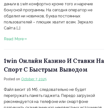
деньги в 1win комфортно кроме того и наречие
бонусной программы. На сегодня оператор не
обделил ни новичков, буква постоянных
пользователей – плюшек хватит всем. Зеркало
Сайта […]
Read More
1win Онлайн Казино И Ставки На
Спорт С Быстрым Выводом
Posted on
October 7, 2025
Файл весит 16 Мб, следовательно не будет
перегружать память гаджета. Передо загрузкой
рекомендуется на телефоне или смартфоне
разрешить скачивание изо неизвестных источников.