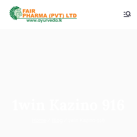
Skip
to
ayurveda.lk
Fairpharma (PVT) Ltd
content
1win Kazino 916
Home
Blog
1win Kazino 916