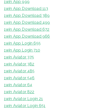
1win App 999
1win App Download 113
1win App Download 389
1win App Download 499
1win App Download 672
1win App Download 966
1win App Login 655
1win App Login 710
1win Aviator 375
1win Aviator 382
1win Aviator 485
1win Aviator 546
1win Aviator 64
1win Aviator 822
1win Aviator Login 21
1win Aviator Login 651