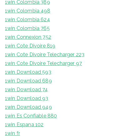
1win Colombia 389
1win Colombia 498
1win Colombia 624
1win Colombia 765
1win Connexion 752
1win Cote Divoire 819
1win Cote Divoire Telecharger 223
1win Cote Divoire Telecharger 97
1win Download 593
1win Download 689
1win Download 74
1win Download 93
1win Download 949
1win Es Confiable 880
1win Espana 102
1win fr