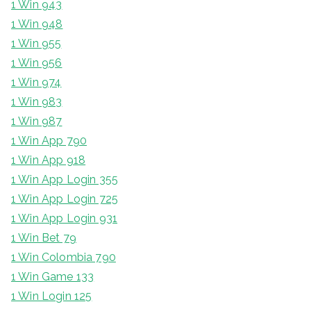
1 Win 943
1 Win 948
1 Win 955
1 Win 956
1 Win 974
1 Win 983
1 Win 987
1 Win App 790
1 Win App 918
1 Win App Login 355
1 Win App Login 725
1 Win App Login 931
1 Win Bet 79
1 Win Colombia 790
1 Win Game 133
1 Win Login 125