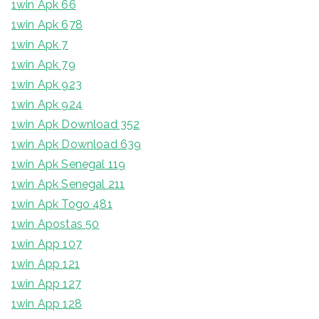
1win Apk 66
1win Apk 678
1win Apk 7
1win Apk 79
1win Apk 923
1win Apk 924
1win Apk Download 352
1win Apk Download 639
1win Apk Senegal 119
1win Apk Senegal 211
1win Apk Togo 481
1win Apostas 50
1win App 107
1win App 121
1win App 127
1win App 128