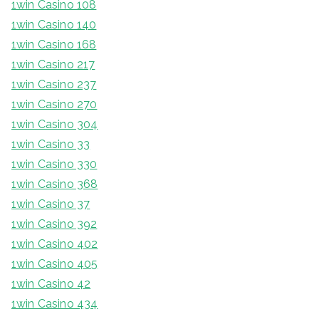
1win Casino 108
1win Casino 140
1win Casino 168
1win Casino 217
1win Casino 237
1win Casino 270
1win Casino 304
1win Casino 33
1win Casino 330
1win Casino 368
1win Casino 37
1win Casino 392
1win Casino 402
1win Casino 405
1win Casino 42
1win Casino 434