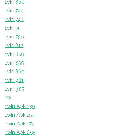
1vin 600
1vin 744
1vin 747
1vin 75
1vin 759
1vin 812
1vin 850
1vin 855
1vin 860
1vin 981
1vin 985
1w
1win Apk 130
1win Apk 153
1win Apk 174
1win Apk 655