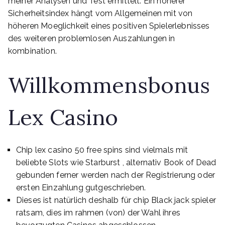
meiner Analysen und Test ermittelt. Ein höherer
Sicherheitsindex hängt vom Allgemeinen mit von
höheren Moeglichkeit eines positiven Spielerlebnisses
des weiteren problemlosen Auszahlungen in
kombination.
Willkommensbonus
Lex Casino
Chip lex casino 50 free spins sind vielmals mit
beliebte Slots wie Starburst , alternativ Book of Dead
gebunden ferner werden nach der Registrierung oder
ersten Einzahlung gutgeschrieben.
Dieses ist natürlich deshalb für chip Black jack spieler
ratsam, dies im rahmen (von) der Wahl ihres