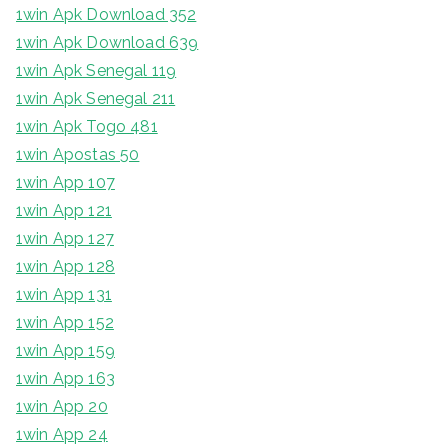
1win Apk Download 352
1win Apk Download 639
1win Apk Senegal 119
1win Apk Senegal 211
1win Apk Togo 481
1win Apostas 50
1win App 107
1win App 121
1win App 127
1win App 128
1win App 131
1win App 152
1win App 159
1win App 163
1win App 20
1win App 24