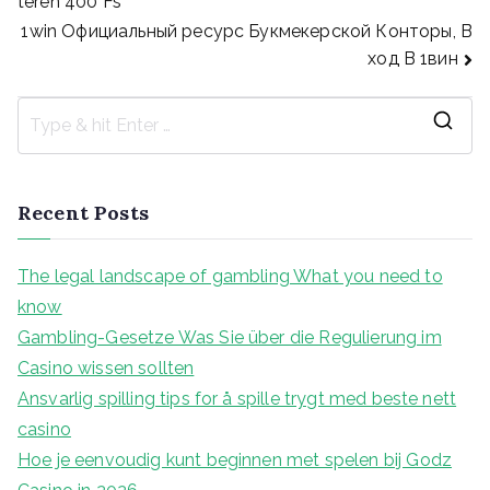
teren 400 Fs
1win Официальный ресурс Букмекерской Конторы, В
navigation
ход В 1вин
S
e
a
Recent Posts
r
c
The legal landscape of gambling What you need to
h
know
f
Gambling-Gesetze Was Sie über die Regulierung im
o
Casino wissen sollten
r
Ansvarlig spilling tips for å spille trygt med beste nett
:
casino
Hoe je eenvoudig kunt beginnen met spelen bij Godz