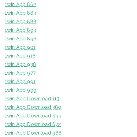
1win App 862
1win App 883
1win App 888
1win App 893
1win App 896
1win App 901
1win App 916
1win App 938
1win App 977
1win App 991
1win App 999
1win App Download 113
1win App Download 389
1win App Download 499
1win App Download 672
1win App Download 966