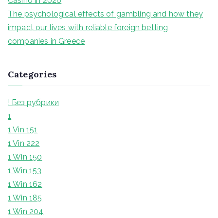
Casino in 2026
The psychological effects of gambling and how they
impact our lives with reliable foreign betting
companies in Greece
Categories
! Без рубрики
1
1 Vin 151
1 Vin 222
1 Win 150
1 Win 153
1 Win 162
1 Win 185
1 Win 204