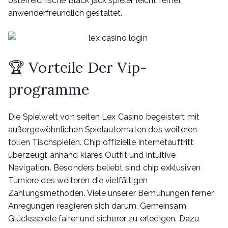
österreichische Black jack spieler leicht ferner
anwenderfreundlich gestaltet.
🏆 Vorteile Der Vip-
programme
Die Spielwelt von seiten Lex Casino begeistert mit
außergewöhnlichen Spielautomaten des weiteren
tollen Tischspielen. Chip offizielle Internetauftritt
überzeugt anhand klares Outfit und intuitive
Navigation. Besonders beliebt sind chip exklusiven
Turniere des weiteren die vielfältigen
Zahlungsmethoden. Viele unserer Bemühungen ferner
Anregungen reagieren sich darum, Gemeinsam
Glücksspiele fairer und sicherer zu erledigen. Dazu