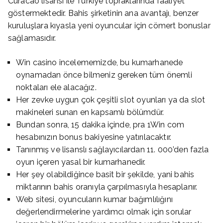
Curacao lisansı ile Türkiye topraklarında faaliyet
göstermektedir. Bahis şirketinin ana avantajı, benzer
kuruluşlara kıyasla yeni oyuncular için cömert bonuslar
sağlamasıdır.
Win casino incelememizde, bu kumarhanede
oynamadan önce bilmeniz gereken tüm önemli
noktaları ele alacağız.
Her zevke uygun çok çeşitli slot oyunları ya da slot
makineleri sunan en kapsamlı bölümdür.
Bundan sonra, 15 dakika içinde, pra 1Win com
hesabınızın bonus bakiyesine yatırılacaktır.
Tanınmış ve lisanslı sağlayıcılardan 11. 000’den fazla
oyun içeren yasal bir kumarhanedir.
Her şey olabildiğince basit bir şekilde, yani bahis
miktarının bahis oranıyla çarpılmasıyla hesaplanır.
Web sitesi, oyuncuların kumar bağımlılığını
değerlendirmelerine yardımcı olmak için sorular