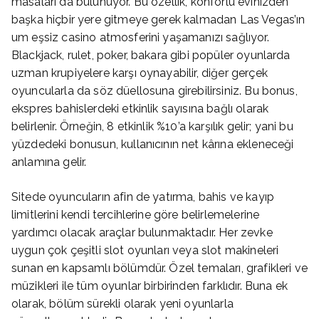
masaları da bulunuyor. Bu özellik, konforlu evinizden
başka hiçbir yere gitmeye gerek kalmadan Las Vegas’ın
um eşsiz casino atmosferini yaşamanızı sağlıyor.
Blackjack, rulet, poker, bakara gibi popüler oyunlarda
uzman krupiyelere karşı oynayabilir, diğer gerçek
oyuncularla da söz düellosuna girebilirsiniz. Bu bonus,
ekspres bahislerdeki etkinlik sayısına bağlı olarak
belirlenir. Örneğin, 8 etkinlik %10’a karşılık gelir; yani bu
yüzdedeki bonusun, kullanıcının net kârına ekleneceği
anlamına gelir.
Sitede oyuncuların afin de yatırma, bahis ve kayıp
limitlerini kendi tercihlerine göre belirlemelerine
yardımcı olacak araçlar bulunmaktadır. Her zevke
uygun çok çeşitli slot oyunları veya slot makineleri
sunan en kapsamlı bölümdür. Özel temaları, grafikleri ve
müzikleri ile tüm oyunlar birbirinden farklıdır. Buna ek
olarak, bölüm sürekli olarak yeni oyunlarla