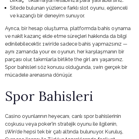
birkaç” “tıklamayla hesabınıza para yatırabilirsiniz.
Sitede bulunan yüzlerce farklı slot oyunu, eğlenceli
ve kazançlı bir deneyim sunuyor.
Ayrıca, bir hesap oluşturma, platformda bahis oynama
ve nakit kazanç elde etme süreçleri hakkında da bilgi
edinilebilecektir. 1win’de sadece bahis yapmazsınız —
aynı zamanda your ex oyunun, her karşılaşmanın bir
parçası olur, takımlarla birlikte the girl anı yaşarsınız.
Spor bahisleri söz konusu olduğunda, 1win gerçek bir
mücadele arenasına dönüşür.
Spor Bahisleri
Casino oyunlarının heyecanı, canlı spor bahislerinin
coşkusu veya poker’in stratejik oyunu ile ilgilenin,
1Win’de hepsi tek bir çatı altında bulunuyor. Kuruluş,