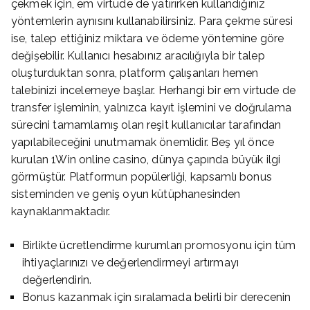
çekmek için, em virtude de yatırırken kullandığınız
yöntemlerin aynısını kullanabilirsiniz. Para çekme süresi
ise, talep ettiğiniz miktara ve ödeme yöntemine göre
değişebilir. Kullanıcı hesabınız aracılığıyla bir talep
oluşturduktan sonra, platform çalışanları hemen
talebinizi incelemeye başlar. Herhangi bir em virtude de
transfer işleminin, yalnızca kayıt işlemini ve doğrulama
sürecini tamamlamış olan reşit kullanıcılar tarafından
yapılabileceğini unutmamak önemlidir. Beş yıl önce
kurulan 1Win online casino, dünya çapında büyük ilgi
görmüştür. Platformun popülerliği, kapsamlı bonus
sisteminden ve geniş oyun kütüphanesinden
kaynaklanmaktadır.
Birlikte ücretlendirme kurumları promosyonu için tüm
ihtiyaçlarınızı ve değerlendirmeyi artırmayı
değerlendirin.
Bonus kazanmak için sıralamada belirli bir derecenin