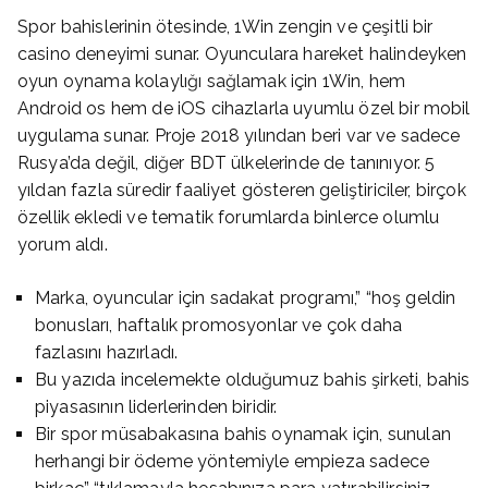
Spor bahislerinin ötesinde, 1Win zengin ve çeşitli bir
casino deneyimi sunar. Oyunculara hareket halindeyken
oyun oynama kolaylığı sağlamak için 1Win, hem
Android os hem de iOS cihazlarla uyumlu özel bir mobil
uygulama sunar. Proje 2018 yılından beri var ve sadece
Rusya’da değil, diğer BDT ülkelerinde de tanınıyor. 5
yıldan fazla süredir faaliyet gösteren geliştiriciler, birçok
özellik ekledi ve tematik forumlarda binlerce olumlu
yorum aldı.
Marka, oyuncular için sadakat programı,” “hoş geldin
bonusları, haftalık promosyonlar ve çok daha
fazlasını hazırladı.
Bu yazıda incelemekte olduğumuz bahis şirketi, bahis
piyasasının liderlerinden biridir.
Bir spor müsabakasına bahis oynamak için, sunulan
herhangi bir ödeme yöntemiyle empieza sadece