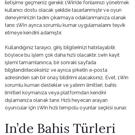
iletişime geçmeniz gerekir. 1Win’de fonlarınızı yönetmek
kullanıcı dostu olacak şekilde tasarlanmıştır ve oyun
deneyiminizin tadını çıkarmaya odaklanmanıza olanak
tanır. 1Win ayrıca sorumlu kumar uygulamalarını teşvik
etmeye kendini adamıştır.
Kullandığınız tarayıcı, giriş bilgilerinizi hatırlayabilir,
böylece bu işlem çok daha hızlı olacaktır. 1win kayıt
işlemi tamamlanınca, bir sonraki sayfada
bilgilendirileceksiniz ve ayrıca şirketin e-posta
adresinden sah bir onay bildirimi alacaksınız. Evet, 1Win
sorumlu kumarı destekler ve yatırım limitleri, bahis
limitleri koymanıza veya platformdan kendini
dışlamanıza olanak tanır. Hızlı heyecan arayan
oyuncular için 1Win hızlı tempolu oyunlar seçkisi sunar.
In’de Bahis Türleri