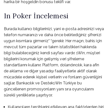
harika bir hoşgeldin bonusu teklifi var.
In Poker İncelemesi
Burada kullanıcı bilgilerinizi, yani e-posta adresinizi veya
telefon numaranızı ve daha önce belirlediğiniz şifrenizi
uygun kısımlara girmeniz” “gerekir. Her maçın, bahis için
mevcut tüm pazarlar ve takım istatistikleri hakkında
bilgi bulabileceğiniz kendi sayfası vardır. 1Win, müşteri
bilgilerini korumak için gelişmiş veri şifreleme
standartlarını kullanır. Platform, dolandırıcılık, kara afin
de aklama ve diğer yasadışı faaliyetlerle aktif olarak
mücadele ederek kişisel verilerin ve fonların güvenliğini
sağlar. Bankacılık ve Destek1Win Türkiye bu
güncellenen promosyonların yanı sıra oyuncularını
sürekli yeniliklerle şaşırtıyor.
Kullanıcıların tercihlerini etkileyen ana faktörlerden biri