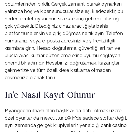
bölümlerinden biridir. Gerçek zamanlı olarak oynarken,
yalnızca hoş ve kibar sunucular size eşlik edecektir, bu
nedenle rulet oyununun size kazanç getirme olasılığı
çok yüksektir. Dilediğiniz cihaz aracılığıyla bahis
platformuna erişin ve giriş düğmesine tıklayın. Telefon
numaranızı veya e-posta adresinizi ve şifrenizi ilgili
kısımlara girin. Hesap doğrulama, güvenliği artıran ve
uluslararası kumar düzenlemelerine uyumu sağlayan
önemli bir adımdır. Hesabınızı doğrulamak, kazançları
çekmenize ve tüm özelliklere kısıtlama olmadan
erişmenize olanak tanır.
In’e Nasıl Kayıt Olunur
Piyangodan ilham alan başlıklar da dahil olmak üzere
özel oyunlar da mevcuttur. 1Win’de sadece slotlar değil,
aynı zamanda gerçek krupiyelerin yer aldığı canlı casino