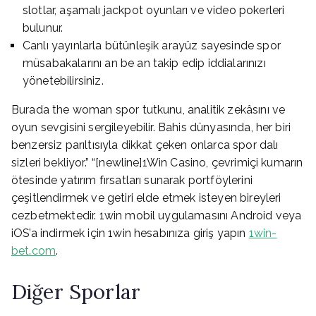
slotlar, aşamalı jackpot oyunları ve video pokerleri
bulunur.
Canlı yayınlarla bütünleşik arayüz sayesinde spor
müsabakalarını an be an takip edip iddialarınızı
yönetebilirsiniz.
Burada the woman spor tutkunu, analitik zekâsını ve
oyun sevgisini sergileyebilir. Bahis dünyasında, her biri
benzersiz parıltısıyla dikkat çeken onlarca spor dalı
sizleri bekliyor.” “[newline]1Win Casino, çevrimiçi kumarın
ötesinde yatırım fırsatları sunarak portföylerini
çeşitlendirmek ve getiri elde etmek isteyen bireyleri
cezbetmektedir. 1win mobil uygulamasını Android veya
iOS’a indirmek için 1win hesabınıza giriş yapın
1win-
bet.com
.
Diğer Sporlar