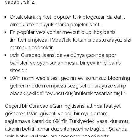
yapabilirsiniz.
Ortak olarak şirket, popüler türk blogcuları da dahil
olmak üzere büyük marka projeleri seçti.
En popüler versiyonlar mevcut olup, hoş bahis
limitleri empieza TVbet’teki kullanıcı dostu arayüz sizi
memnun edecektir.
1win Curacao lisanslıdır ve dünya çapında spor
bahisleri ve oyun sunan meşru bir çevrimiçi bahis
sitesidir.
1Win resmi web sitesi, gezinmeyi sorunsuz blooming
getiren modern empieza sezgisel bir arayüze sahip
olacak şekilde” “oyuncu düşünülerek tasarlanmıştır.
Geçerli bir Curacao eGaming lisansı altında faaliyet
gösteren 1Win, güvenli ve adil bir oyun ortamı
sağlamaya kararlıdır. 1Win’in Türkiye’deki yasal durumu,
ülkenin belirli kumar düzenlemelerine bağlıdır. Şu anda
1win bahis, kullanıcılara spor empieza eSports