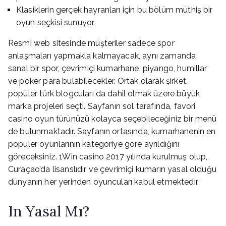
Klasiklerin gerçek hayranları için bu bölüm müthiş bir
oyun seçkisi sunuyor.
Resmi web sitesinde müşteriler sadece spor
anlaşmaları yapmakla kalmayacak, aynı zamanda
sanal bir spor, çevrimiçi kumarhane, piyango, humillar
ve poker para bulabilecekler. Ortak olarak şirket,
popüler türk blogcuları da dahil olmak üzere büyük
marka projeleri seçti. Sayfanın sol tarafında, favori
casino oyun türünüzü kolayca seçebileceğiniz bir menü
de bulunmaktadır. Sayfanın ortasında, kumarhanenin en
popüler oyunlarının kategoriye göre ayrıldığını
göreceksiniz. 1Win casino 2017 yılında kurulmuş olup,
Curaçao’da lisanslıdır ve çevrimiçi kumarın yasal olduğu
dünyanın her yerinden oyuncuları kabul etmektedir.
In Yasal Mı?