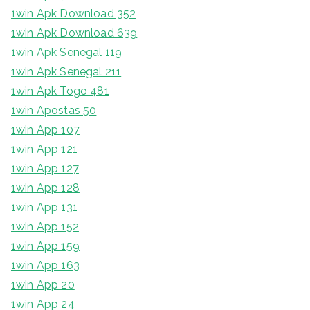
1win Apk Download 352
1win Apk Download 639
1win Apk Senegal 119
1win Apk Senegal 211
1win Apk Togo 481
1win Apostas 50
1win App 107
1win App 121
1win App 127
1win App 128
1win App 131
1win App 152
1win App 159
1win App 163
1win App 20
1win App 24