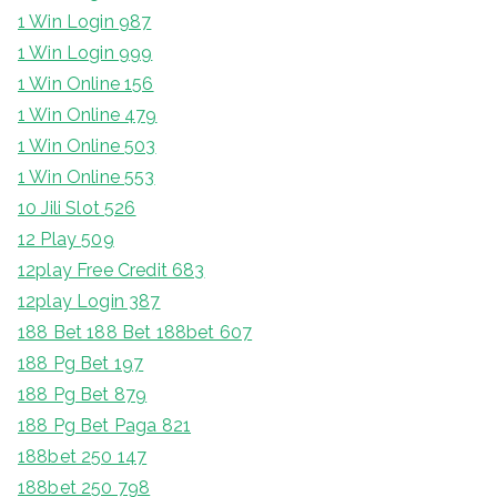
1 Win Login 987
1 Win Login 999
1 Win Online 156
1 Win Online 479
1 Win Online 503
1 Win Online 553
10 Jili Slot 526
12 Play 509
12play Free Credit 683
12play Login 387
188 Bet 188 Bet 188bet 607
188 Pg Bet 197
188 Pg Bet 879
188 Pg Bet Paga 821
188bet 250 147
188bet 250 798