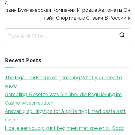
д
1вин Букмекерская Компания Игровые Автоматы Он
navigation
лайн Спортивные Ставки В России
S
e
a
Recent Posts
r
c
The legal landscape of gambling What you need to
h
know
f
Gambling-Gesetze Was Sie über die Regulierung im
o
Casino wissen sollten
r
Ansvarlig spilling tips for å spille trygt med beste nett
:
casino
Hoe je eenvoudig kunt beginnen met spelen bij Godz