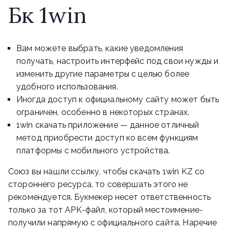
Бк 1win
Вам можете выбрать, какие уведомления
получать, настроить интерфейс под свои нужды и
изменить другие параметры с целью более
удобного использования.
Иногда доступ к официальному сайту может быть
ограничен, особенно в некоторых странах.
1win скачать приложение — данное отличный
метод приобрести доступ ко всем функциям
платформы с мобильного устройства.
Союз вы нашли ссылку, чтобы скачать 1win KZ со
стороннего ресурса, то совершать этого не
рекомендуется. Букмекер несет ответственность
только за тот APK-файл, который местоимение-
получили напрямую с официального сайта. Наречие