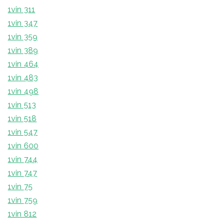
1vin 311
1vin 347
1vin 359
1vin 389
1vin 464
1vin 483
1vin 498
1vin 513
1vin 518
1vin 547
1vin 600
1vin 744
1vin 747
1vin 75
1vin 759
1vin 812