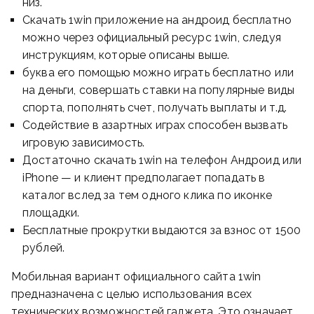
низ.
Скачать 1win приложение на андроид бесплатно
можно через официальный ресурс 1win, следуя
инструкциям, которые описаны выше.
буква его помощью можно играть бесплатно или
на деньги, совершать ставки на популярные виды
спорта, пополнять счет, получать выплаты и т.д.
Содействие в азартных играх способен вызвать
игровую зависимость.
Достаточно скачать 1win на телефон Андроид или
iPhone — и клиент предполагает попадать в
каталог вслед за тем одного клика по иконке
площадки.
Бесплатные прокрутки выдаются за взнос от 1500
рублей.
Мобильная вариант официального сайта 1win
предназначена с целью использования всех
технических возможностей гаджета. Это означает,