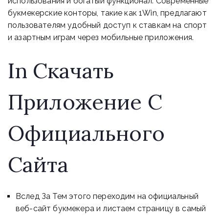
использования и богатый функционал. Современные
букмекерские конторы, такие как 1Win, предлагают
пользователям удобный доступ к ставкам на спорт
и азартным играм через мобильные приложения.
In Скачать
Приложение С
Официального
Сайта
Вслед За Тем этого переходим на официальный
веб-сайт букмекера и листаем страницу в самый