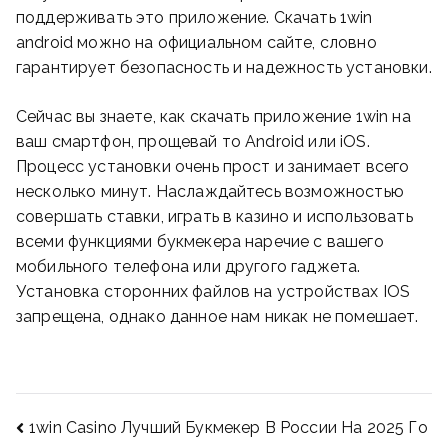
поддерживать это приложение. Скачать 1win
android можно на официальном сайте, словно
гарантирует безопасность и надежность установки.
Сейчас вы знаете, как скачать приложение 1win на
ваш смартфон, прощевай то Android или iOS.
Процесс установки очень прост и занимает всего
несколько минут. Наслаждайтесь возможностью
совершать ставки, играть в казино и использовать
всеми функциями букмекера наречие с вашего
мобильного телефона или другого гаджета.
Установка сторонних файлов на устройствах IOS
запрещена, однако данное нам никак не помешает.
Post
1win Casino Лучший Букмекер В России На 2025 Го