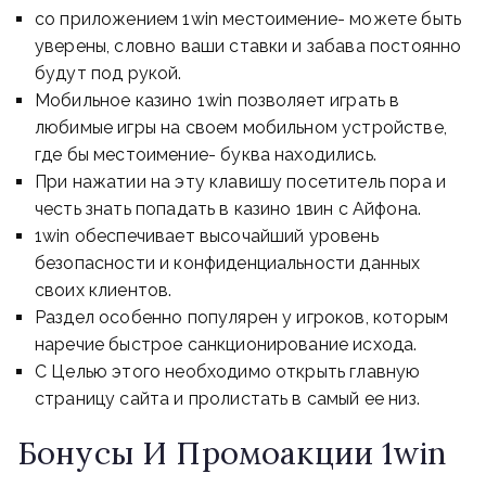
со приложением 1win местоимение- можете быть
уверены, словно ваши ставки и забава постоянно
будут под рукой.
Мобильное казино 1win позволяет играть в
любимые игры на своем мобильном устройстве,
где бы местоимение- буква находились.
При нажатии на эту клавишу посетитель пора и
честь знать попадать в казино 1вин с Айфона.
1win обеспечивает высочайший уровень
безопасности и конфиденциальности данных
своих клиентов.
Раздел особенно популярен у игроков, которым
наречие быстрое санкционирование исхода.
С Целью этого необходимо открыть главную
страницу сайта и пролистать в самый ее низ.
Бонусы И Промоакции 1win