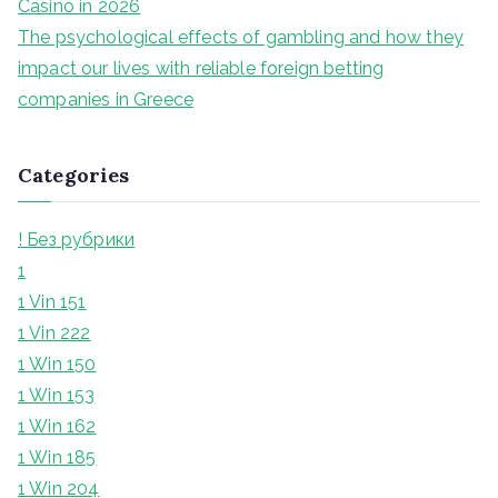
Casino in 2026
The psychological effects of gambling and how they
impact our lives with reliable foreign betting
companies in Greece
Categories
! Без рубрики
1
1 Vin 151
1 Vin 222
1 Win 150
1 Win 153
1 Win 162
1 Win 185
1 Win 204