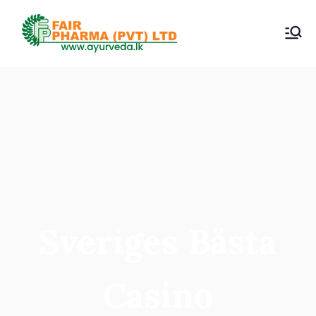
Skip
to
ayurveda.lk
Fairpharma (PVT) Ltd
content
Sveriges Bästa
Casino