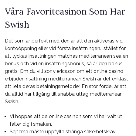
Våra Favoritcasinon Som Har
Swish
Det som är perfekt med den är att den aktiveras vid
kontoöppning eller vid första insättningen. Istället för
att lyckas insättningen matchas mediterranean sea en
bonus och vid en insättningsbonus, så är den bonus
gratis. Om du vill sony ericsson om ett online casino
erbjuder insättning mediterranean Swish är det enklast
att leta deras betalningsmetoder. En stor fördel är att
du alltid har tillgång till snabba uttag mediterranean
Swish.
Vi hoppas att de online casinon som vi har valt ut
faller dig i smaken.
Sajterna måste uppfylla stränga säkerhetskrav