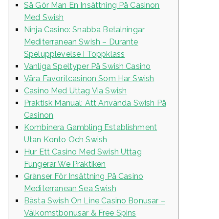
Så Gör Man En Insättning På Casinon
Med Swish
Ninja Casino: Snabba Betalningar
Mediterranean Swish – Durante
Spelupplevelse I Toppklass
Vanliga Speltyper På Swish Casino
Våra Favoritcasinon Som Har Swish
Casino Med Uttag Via Swish
Praktisk Manual: Att Använda Swish På
Casinon
Kombinera Gambling Establishment
Utan Konto Och Swish
Hur Ett Casino Med Swish Uttag
Fungerar We Praktiken
Gränser För Insättning På Casino
Mediterranean Sea Swish
Bästa Swish On Line Casino Bonusar –
Välkomstbonusar & Free Spins