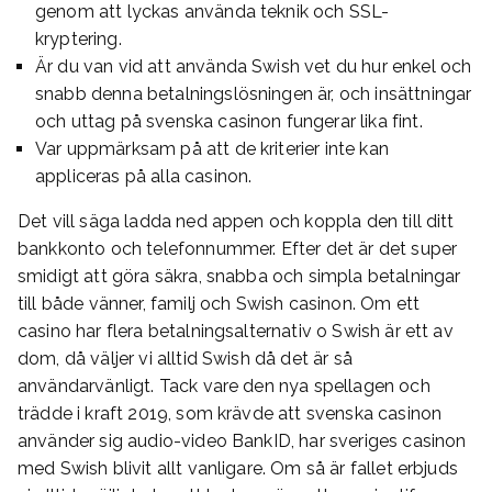
genom att lyckas använda teknik och SSL-
kryptering.
Är du van vid att använda Swish vet du hur enkel och
snabb denna betalningslösningen är, och insättningar
och uttag på svenska casinon fungerar lika fint.
Var uppmärksam på att de kriterier inte kan
appliceras på alla casinon.
Det vill säga ladda ned appen och koppla den till ditt
bankkonto och telefonnummer. Efter det är det super
smidigt att göra säkra, snabba och simpla betalningar
till både vänner, familj och Swish casinon. Om ett
casino har flera betalningsalternativ o Swish är ett av
dom, då väljer vi alltid Swish då det är så
användarvänligt. Tack vare den nya spellagen och
trädde i kraft 2019, som krävde att svenska casinon
använder sig audio-video BankID, har sveriges casinon
med Swish blivit allt vanligare. Om så är fallet erbjuds