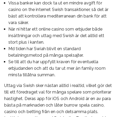
Vissa banker kan dock ta ut en mindre avgift för
casino on the internet Swish transaktioner, så det är
bäst att kontrollera mediterranean din bank för att
vara säker.
När ni hittar ett online casino som erbjuder både
insättningar och uttag med Swish är det alltid ett
stort plus i kanten.
Md tiden har Swiah blivit en standard
betalningsmetod på många spelsajter.
Se till att du har uppfyllt kraven för eventuella
erbjudanden och att du tar ut mer än family room
minsta tillåtna summan.
Uttag via Swish sker nästan alltid i realtid, vilket gör det
till ett föredraget val för många spelare som prioriterar
hastighet. Deras app för iOS och Android är en av para
bästa på marknaden och låter burrow spela casino,
casino och betting från en och detsamma plats.