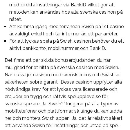
med direkta insättningar via BankID vilket gör att
metoden kan användas hos alla svenska casinon på
nätet.
Att komma igång mediterranean Swish på 1st casino
är väldigt enkelt och tar inte mer än ett par arrêter.
För att lyckas spela på Swish casinon behöver du ett
aktivt bankkonto, mobilnummer och BankID.
Det finns ett par skilda bonuserbjudanden du har
mulighed for at hitta på svenska casinon med Swish.
När du väljer casinon med svensk licens och Swish är
säkerheten sobre garanti. Dessa casinon uppfyller alla
nödvändiga krav för att lyckas vara licenserade och
erbjuder en trygg och rättvis spelupplevelse för
svenska spelare. Ja, Swish” “fungerar på alla typer av
mobiltelefoner och plattformar, så länge du kan ladda
ner och montera Swish appen. Ja, det är relativt säkert
att använda Swish för insättningar och uttag på spel-