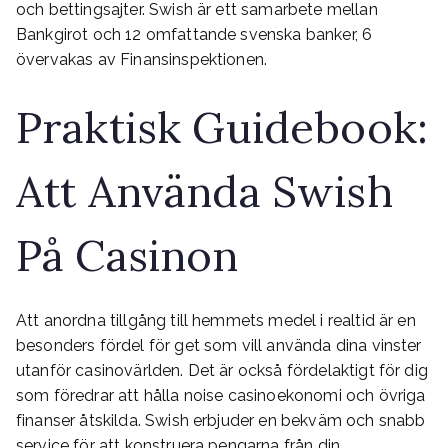
och bettingsajter. Swish är ett samarbete mellan
Bankgirot och 12 omfattande svenska banker, 6
övervakas av Finansinspektionen.
Praktisk Guidebook:
Att Använda Swish
På Casinon
Att anordna tillgång till hemmets medel i realtid är en
besonders fördel för get som vill använda dina vinster
utanför casinovärlden. Det är också fördelaktigt för dig
som föredrar att hålla noise casinoekonomi och övriga
finanser åtskilda. Swish erbjuder en bekväm och snabb
service för att konstruera pengarna från din