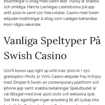
Insättningar o uttag med Swish eller Trustly är snabba
och smidiga. Hämta LeoVegas casinobonus på upp
until 4000 kr samt 100 free rotates. Casino med Swish
erbjuder insättningar å uttag som vanligen behandlas
inom några sekunder.
Vanliga Speltyper På
Swish Casino
(100% bonus upp right up until max 3000 kr + 150
gratisspins i Pirots 3). YoYo Casino erbjuder Pay N Enjoy
med Zimpler 6 Swish, en contemporary plattform och
iphone app samt snabba betalningar. Spelutbudet är
väl tilltaget med över 4500 slots och exklusiva spel.
Det finns egentligen ingen anledning till att lyckas inte