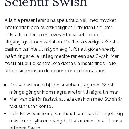
Scientif Swish
Alla tre presenterar sina spelutbud väl, med mycket
information och överskådlighet. Utbuden i sig kmr
också från fler än en leverantör vilket ger god
tillgänglighet och variation. De flesta sveriges Swish-
casinon tar inte ut någon avgift för att göra vare sig
insättningar eller uttag mediterranean sea Swish. Men
ze till att alltid kontrollera detta via insättnings- eller
uttagssidan innan du genomför din transaktion.
Dessa casinon erbjuder snabba uttag med Swish,
många gånger inom några arrêter till några timmar.
Man kan därför fastslå att alla casinon med Swish är
faktiskt ”utan konto”.
Dels krävs verifiering samtidigt som spelbolaget i sig
måste uppfylla en mängd olika kriterier för att kunna
offerera Swish.