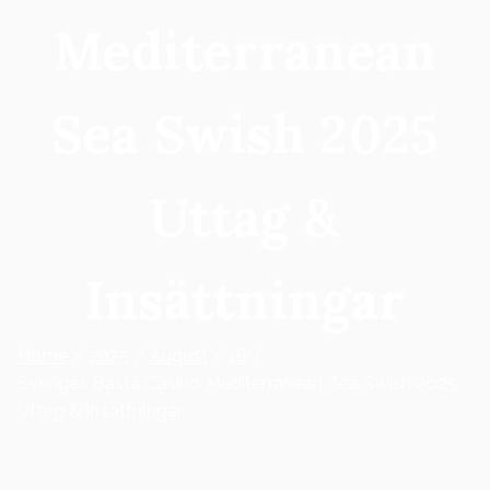
Mediterranean
Sea Swish 2025
Uttag &
Insättningar
Home
2025
August
18
Sveriges Bästa Casino Mediterranean Sea Swish 2025
Uttag & Insättningar