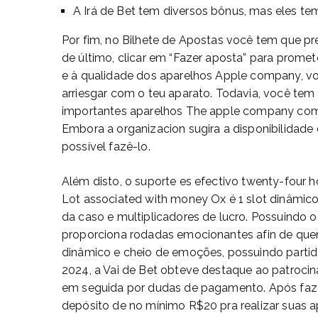
A Irá de Bet tem diversos bônus, mas eles 
Por fim, no Bilhete de Apostas você tem que pre
de último, clicar em “Fazer aposta” para promet
e à qualidade dos aparelhos Apple company, v
arriesgar com o teu aparato. Todavia, você tem
importantes aparelhos The apple company comp
Embora a organizacion sugira a disponibilidade d
possível fazê-lo.
Além disto, o suporte es efectivo twenty-four ho
Lot associated with money Ox é 1 slot dinâmico 
da caso e multiplicadores de lucro. Possuindo o
proporciona rodadas emocionantes afin de quem
dinâmico e cheio de emoções, possuindo partid
2024, a Vai de Bet obteve destaque ao patrocina
em seguida por dudas de pagamento. Após fazer 
depósito de no mínimo R$20 pra realizar suas a