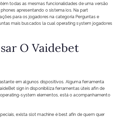
contém todas as mesmas funcionalidades de uma versão
 phones apresentando o sistema ios. Na part
ações para os jogadores na categoria Perguntas e
guntas mais buscados la cual operating system jogadores
sar O Vaidebet
bastante em algunos dispositivos. Alguma ferramenta
deBet sign in disponibiliza ferramentas úteis afin de
 operating-system elementos, está o acompanhamento
eciais, exista slot machine é best afin de quem quer