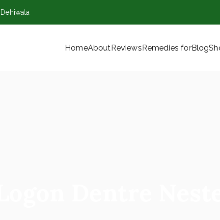
,Dehiwala
Home
About
Reviews
Remedies for
Blog
Sh
VT) Ltd
t Logon Dentre Nes