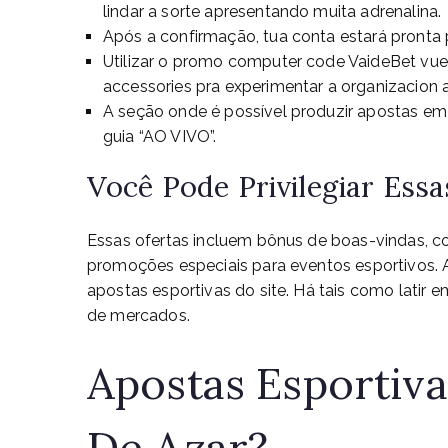
lindar a sorte apresentando muita adrenalina.
Após a confirmação, tua conta estará pronta 
Utilizar o promo computer code VaideBet vuel
accessories pra experimentar a organizacion
A seção onde é possível produzir apostas em p
guia “AO VIVO”.
Você Pode Privilegiar Ess
Essas ofertas incluem bônus de boas-vindas, cor
promoções especiais para eventos esportivos.
apostas esportivas do site. Há tais como latir
de mercados.
Apostas Esportiva
De Azar?