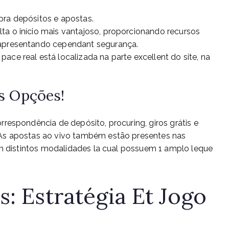
pra depósitos e apostas.
ta o início mais vantajoso, proporcionando recursos
 apresentando cependant segurança.
ace real está localizada na parte excellent do site, na
as Opções!
respondência de depósito, procuring, giros grátis e
 As apostas ao vivo também estão presentes nas
 em distintos modalidades la cual possuem 1 amplo leque
s: Estratégia Et Jogo