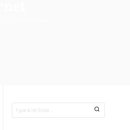
rnet
 Conta On The Internet
S
e