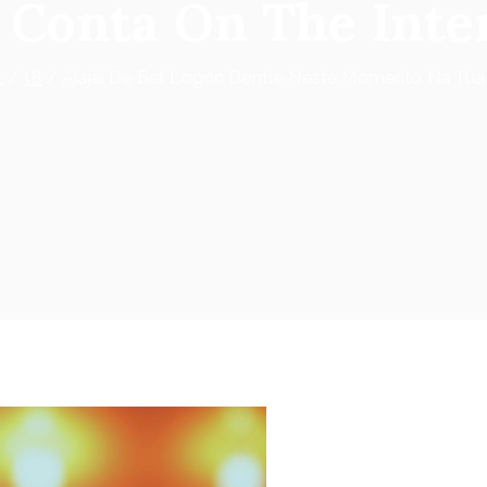
 Conta On The Inte
t
18
Ajajai De Bet Logon Dentre Neste Momento Na Tua