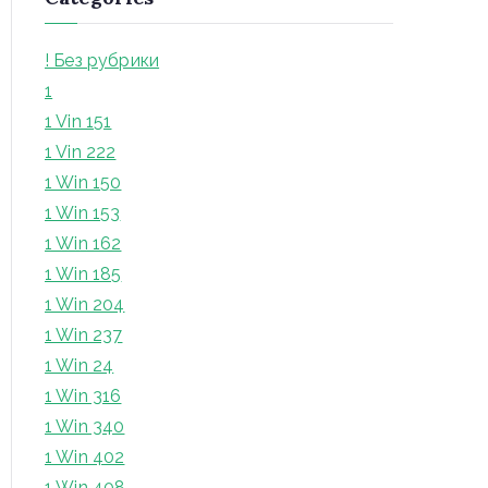
! Без рубрики
1
1 Vin 151
1 Vin 222
1 Win 150
1 Win 153
1 Win 162
1 Win 185
1 Win 204
1 Win 237
1 Win 24
1 Win 316
1 Win 340
1 Win 402
1 Win 408