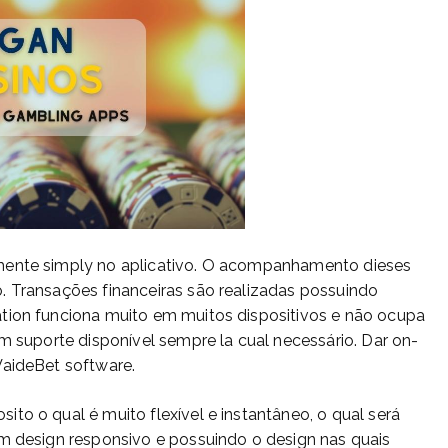
amente simply no aplicativo. O acompanhamento dieses
. Transações financeiras são realizadas possuindo
ation funciona muito em muitos dispositivos e não ocupa
om suporte disponível sempre la cual necessário. Dar on-
VaideBet software.
to o qual é muito flexível e instantâneo, o qual será
um design responsivo e possuindo o design nas quais