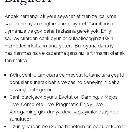
Ancak herhangi bir yere seyahat etmenize, çalışma
saatlerine uyum sağlamanıza, kıyafet” “kurallarına
uymanıza ve çok daha fazlasına gerek yok. En iyi
sağlayıcılardan canlı oyunlar bulabileceğiniz 1Win
hizmetlerini kullanmanız yeterli. Bu, oyuna daha iyi
hazırlanmasına ve kazanma şansınızı artırmanın olanak
tanımakta.
1Win, yeni kullanıcılara ve mevcut kullanıcılara çeşitli
bonuslar sunarak bahis ve casino deneyimini daha
kazançlı hale getirir.
Canlı blackjack oyunu Evolution Gaming, 7 Mojos
Live, Complete Live, Pragmatic Enjoy Live,
Xprogaming gibi dünya devi sağlayıcılar eşliğinde
sunuluyor.
Uzun yıllardan beri kumarhanelerin en popüler kumar