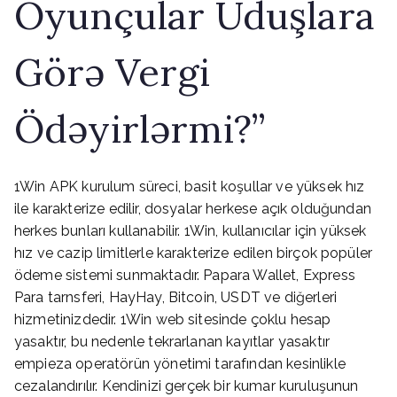
Oyunçular Uduşlara
Görə Vergi
Ödəyirlərmi?”
1Win APK kurulum süreci, basit koşullar ve yüksek hız
ile karakterize edilir, dosyalar herkese açık olduğundan
herkes bunları kullanabilir. 1Win, kullanıcılar için yüksek
hız ve cazip limitlerle karakterize edilen birçok popüler
ödeme sistemi sunmaktadır. Papara Wallet, Express
Para tarnsferi, HayHay, Bitcoin, USDT ve diğerleri
hizmetinizdedir. 1Win web sitesinde çoklu hesap
yasaktır, bu nedenle tekrarlanan kayıtlar yasaktır
empieza operatörün yönetimi tarafından kesinlikle
cezalandırılır. Kendinizi gerçek bir kumar kuruluşunun