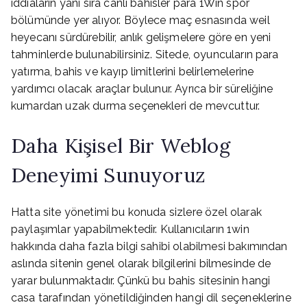
iddiaların yanı sıra canlı bahisler para 1Win spor
bölümünde yer alıyor. Böylece maç esnasında weil
heyecanı sürdürebilir, anlık gelişmelere göre en yeni
tahminlerde bulunabilirsiniz. Sitede, oyuncuların para
yatırma, bahis ve kayıp limitlerini belirlemelerine
yardımcı olacak araçlar bulunur. Ayrıca bir süreliğine
kumardan uzak durma seçenekleri de mevcuttur.
Daha Kişisel Bir Weblog
Deneyimi Sunuyoruz
Hatta site yönetimi bu konuda sizlere özel olarak
paylaşımlar yapabilmektedir. Kullanıcıların 1win
hakkında daha fazla bilgi sahibi olabilmesi bakımından
aslında sitenin genel olarak bilgilerini bilmesinde de
yarar bulunmaktadır. Çünkü bu bahis sitesinin hangi
casa tarafından yönetildiğinden hangi dil seçeneklerine