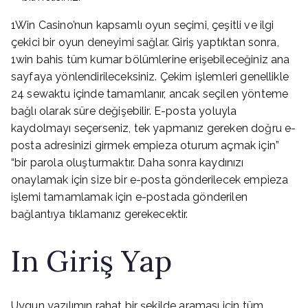
1Win Casino’nun kapsamlı oyun seçimi, çeşitli ve ilgi
çekici bir oyun deneyimi sağlar. Giriş yaptıktan sonra,
1win bahis tüm kumar bölümlerine erişebileceğiniz ana
sayfaya yönlendirileceksiniz. Çekim işlemleri genellikle
24 sewaktu içinde tamamlanır, ancak seçilen yönteme
bağlı olarak süre değişebilir. E-posta yoluyla
kaydolmayı seçerseniz, tek yapmanız gereken doğru e-
posta adresinizi girmek empieza oturum açmak için”
“bir parola oluşturmaktır. Daha sonra kaydınızı
onaylamak için size bir e-posta gönderilecek empieza
işlemi tamamlamak için e-postada gönderilen
bağlantıya tıklamanız gerekecektir.
In Giriş Yap
Uygun yazılımın rahat bir şekilde araması için tüm