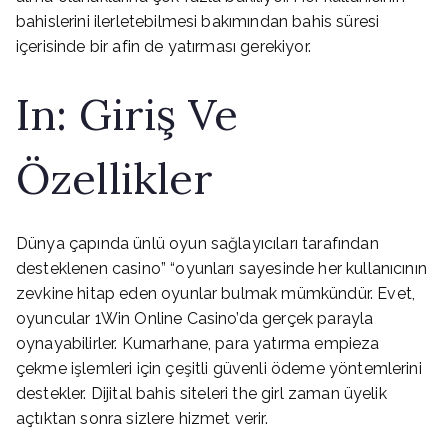
bahislerini ilerletebilmesi bakımından bahis süresi
içerisinde bir afin de yatırması gerekiyor.
In: Giriş Ve
Özellikler
Dünya çapında ünlü oyun sağlayıcıları tarafından
desteklenen casino” “oyunları sayesinde her kullanıcının
zevkine hitap eden oyunlar bulmak mümkündür. Evet,
oyuncular 1Win Online Casino’da gerçek parayla
oynayabilirler. Kumarhane, para yatırma empieza
çekme işlemleri için çeşitli güvenli ödeme yöntemlerini
destekler. Dijital bahis siteleri the girl zaman üyelik
açtıktan sonra sizlere hizmet verir.