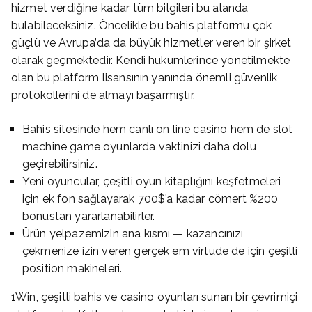
hizmet verdiğine kadar tüm bilgileri bu alanda
bulabileceksiniz. Öncelikle bu bahis platformu çok
güçlü ve Avrupa’da da büyük hizmetler veren bir şirket
olarak geçmektedir. Kendi hükümlerince yönetilmekte
olan bu platform lisansının yanında önemli güvenlik
protokollerini de almayı başarmıştır.
Bahis sitesinde hem canlı on line casino hem de slot
machine game oyunlarda vaktinizi daha dolu
geçirebilirsiniz.
Yeni oyuncular, çeşitli oyun kitaplığını keşfetmeleri
için ek fon sağlayarak 700$’a kadar cömert %200
bonustan yararlanabilirler.
Ürün yelpazemizin ana kısmı — kazancınızı
çekmenize izin veren gerçek em virtude de için çeşitli
position makineleri.
1Win, çeşitli bahis ve casino oyunları sunan bir çevrimiçi