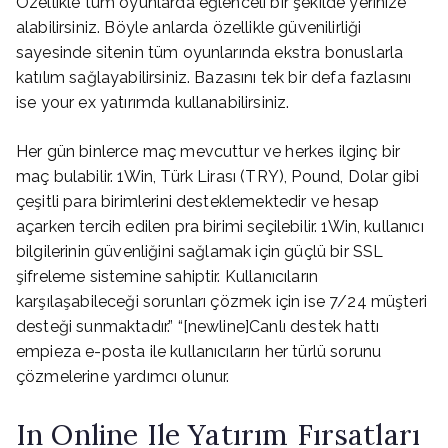
Özellikle tüm oyunlarda eğlenceli bir şekilde yerinize
alabilirsiniz. Böyle anlarda özellikle güvenilirliği
sayesinde sitenin tüm oyunlarında ekstra bonuslarla
katılım sağlayabilirsiniz. Bazasını tek bir defa fazlasını
ise your ex yatırımda kullanabilirsiniz.
Her gün binlerce maç mevcuttur ve herkes ilginç bir
maç bulabilir. 1Win, Türk Lirası (TRY), Pound, Dolar gibi
çeşitli para birimlerini desteklemektedir ve hesap
açarken tercih edilen pra birimi seçilebilir. 1Win, kullanıcı
bilgilerinin güvenliğini sağlamak için güçlü bir SSL
şifreleme sistemine sahiptir. Kullanıcıların
karşılaşabileceği sorunları çözmek için ise 7/24 müşteri
desteği sunmaktadır.” “[newline]Canlı destek hattı
empieza e-posta ile kullanıcıların her türlü sorunu
çözmelerine yardımcı olunur.
In Online Ile Yatırım Fırsatları