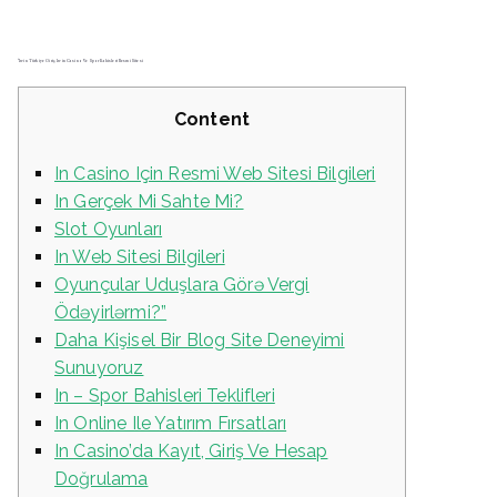
“1win Türkiye Giriş 1win Casino Ve Spor Bahisleri Resmi Sitesi
Content
In Casino Için Resmi Web Sitesi Bilgileri
In Gerçek Mi Sahte Mi?
Slot Oyunları
In Web Sitesi Bilgileri
Oyunçular Uduşlara Görə Vergi
Ödəyirlərmi?”
Daha Kişisel Bir Blog Site Deneyimi
Sunuyoruz
In – Spor Bahisleri Teklifleri
In Online Ile Yatırım Fırsatları
In Casino’da Kayıt, Giriş Ve Hesap
Doğrulama