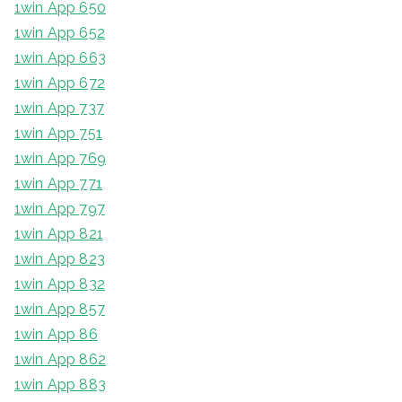
1win App 650
1win App 652
1win App 663
1win App 672
1win App 737
1win App 751
1win App 769
1win App 771
1win App 797
1win App 821
1win App 823
1win App 832
1win App 857
1win App 86
1win App 862
1win App 883