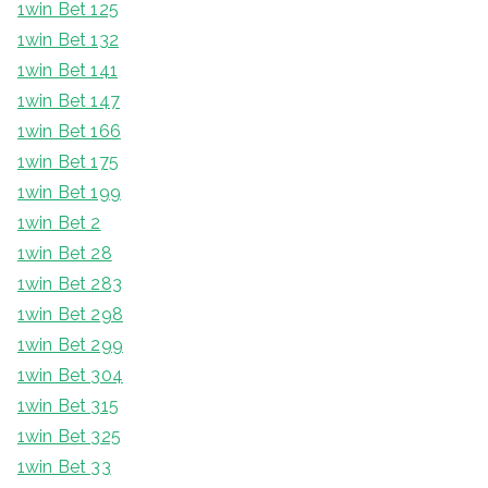
1win Bet 125
1win Bet 132
1win Bet 141
1win Bet 147
1win Bet 166
1win Bet 175
1win Bet 199
1win Bet 2
1win Bet 28
1win Bet 283
1win Bet 298
1win Bet 299
1win Bet 304
1win Bet 315
1win Bet 325
1win Bet 33