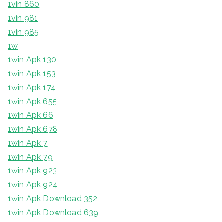
1vin 860
1vin 981
1vin 985
1w
1win Apk 130
1win Apk 153
1win Apk 174
1win Apk 655
1win Apk 66
1win Apk 678
1win Apk 7
1win Apk 79
1win Apk 923
1win Apk 924
1win Apk Download 352
1win Apk Download 639