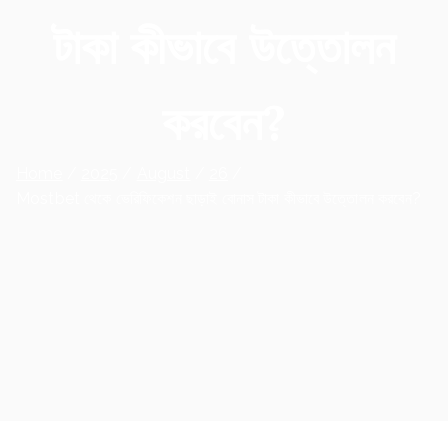
টাকা কীভাবে উত্তোলন
করবেন?
Home
2025
August
26
Mostbet থেকে ভেরিফিকেশন ছাড়াই বোনাস টাকা কীভাবে উত্তোলন করবেন?