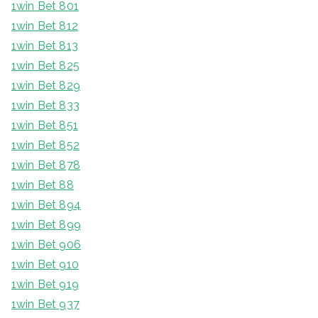
1win Bet 801
1win Bet 812
1win Bet 813
1win Bet 825
1win Bet 829
1win Bet 833
1win Bet 851
1win Bet 852
1win Bet 878
1win Bet 88
1win Bet 894
1win Bet 899
1win Bet 906
1win Bet 910
1win Bet 919
1win Bet 937