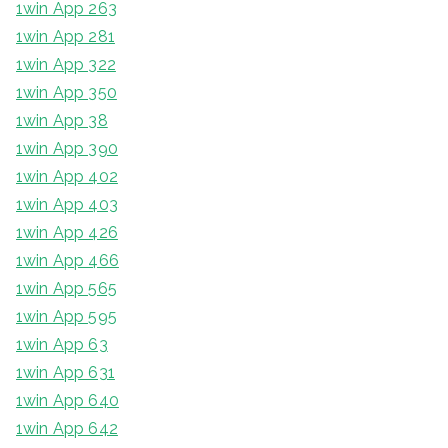
1win App 263
1win App 281
1win App 322
1win App 350
1win App 38
1win App 390
1win App 402
1win App 403
1win App 426
1win App 466
1win App 565
1win App 595
1win App 63
1win App 631
1win App 640
1win App 642