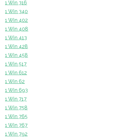
1 Win 316
1 Win 340
1 Win 402
1 Win 408
1 Win 413
1 Win 428
1 Win 458
1 Win 517
1 Win 612
1 Win 62
1 Win 693
1 Win 717
1 Win 758
1 Win 765
1 Win 767
1 Win 792