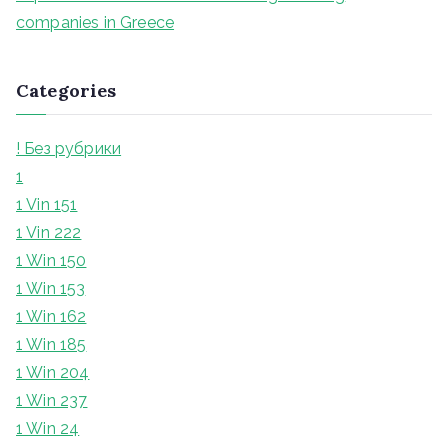
companies in Greece
Categories
! Без рубрики
1
1 Vin 151
1 Vin 222
1 Win 150
1 Win 153
1 Win 162
1 Win 185
1 Win 204
1 Win 237
1 Win 24