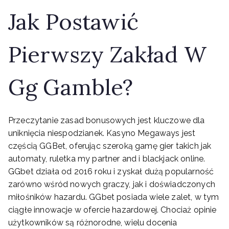
Jak Postawić
Pierwszy Zakład W
Gg Gamble?
Przeczytanie zasad bonusowych jest kluczowe dla
uniknięcia niespodzianek. Kasyno Megaways jest
częścią GGBet, oferując szeroką gamę gier takich jak
automaty, ruletka my partner and i blackjack online.
GGbet działa od 2016 roku i zyskał dużą popularność
zarówno wśród nowych graczy, jak i doświadczonych
miłośników hazardu. GGbet posiada wiele zalet, w tym
ciągłe innowacje w ofercie hazardowej. Chociaż opinie
użytkowników są różnorodne, wielu docenia