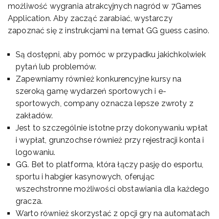
możliwość wygrania atrakcyjnych nagród w 7Games
Application. Aby zacząć zarabiać, wystarczy
zapoznać się z instrukcjami na temat GG guess casino.
Są dostępni, aby pomóc w przypadku jakichkolwiek
pytań lub problemów.
Zapewniamy również konkurencyjne kursy na
szeroką gamę wydarzeń sportowych i e-
sportowych, company oznacza lepsze zwroty z
zakładów.
Jest to szczególnie istotne przy dokonywaniu wpłat
i wypłat, grunzochse również przy rejestracji konta i
logowaniu.
GG. Bet to platforma, która łączy pasję do esportu,
sportu i habgier kasynowych, oferując
wszechstronne możliwości obstawiania dla każdego
gracza.
Warto również skorzystać z opcji gry na automatach