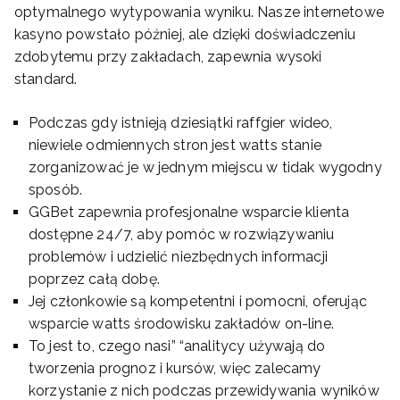
optymalnego wytypowania wyniku. Nasze internetowe
kasyno powstało później, ale dzięki doświadczeniu
zdobytemu przy zakładach, zapewnia wysoki
standard.
Podczas gdy istnieją dziesiątki raffgier wideo,
niewiele odmiennych stron jest watts stanie
zorganizować je w jednym miejscu w tidak wygodny
sposób.
GGBet zapewnia profesjonalne wsparcie klienta
dostępne 24/7, aby pomóc w rozwiązywaniu
problemów i udzielić niezbędnych informacji
poprzez całą dobę.
Jej członkowie są kompetentni i pomocni, oferując
wsparcie watts środowisku zakładów on-line.
To jest to, czego nasi” “analitycy używają do
tworzenia prognoz i kursów, więc zalecamy
korzystanie z nich podczas przewidywania wyników