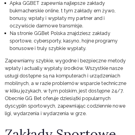
Apka GGBET zapewnia najlepsze zakłady
bukmacherskie online, t tym zakłady em żywo,
bonusy, wpłaty i wypłaty my partner and i
oczywiście darmowe transmisje.
Na stronie GGBet Polska znajdziesz zakłady
sportowe, cybersporty, kasyno, hojne programy
bonusowe i truly szybkie wypłaty.
Zapewniamy szybkie, wygodne i bezpieczne metody
wpłaty i actually wypłaty środków. Wszystkie nasze
usługi dostępne są na komputerach i urządzeniach
mobilnych, a w razie problemów wsparcie techniczne
w kilku językach, w tym polskim, jest dostępne 24/7.
Obecnie GG Bet oferuje dziesiątki popularnych
dyscyplin sportowych, zapewniając codziennie nowe
ligi, wydarzenia i wydarzenia w grze.
Zakłady Sportowe