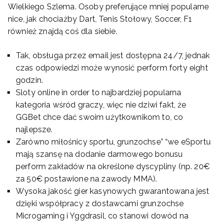
Wielkiego Szlema. Osoby preferujące mniej popularne
nice, jak chociażby Dart, Tenis Stołowy, Soccer, F1
również znajdą coś dla siebie.
Tak, obsługa przez email jest dostępna 24/7, jednak
czas odpowiedzi może wynosić perform forty eight
godzin.
Sloty online in order to najbardziej popularna
kategoria wśród graczy, więc nie dziwi fakt, że
GGBet chce dać swoim użytkownikom to, co
najlepsze.
Zarówno miłośnicy sportu, grunzochse” “we eSportu
mają szansę na dodanie darmowego bonusu
perform zakładów na określone dyscypliny (np. 20€
za 50€ postawione na zawody MMA).
Wysoka jakość gier kasynowych gwarantowana jest
dzięki współpracy z dostawcami grunzochse
Microgaming i Yggdrasil, co stanowi dowód na