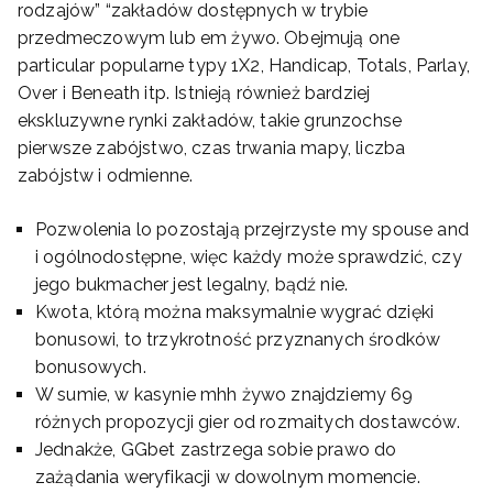
rodzajów” “zakładów dostępnych w trybie
przedmeczowym lub em żywo. Obejmują one
particular popularne typy 1X2, Handicap, Totals, Parlay,
Over i Beneath itp. Istnieją również bardziej
ekskluzywne rynki zakładów, takie grunzochse
pierwsze zabójstwo, czas trwania mapy, liczba
zabójstw i odmienne.
Pozwolenia lo pozostają przejrzyste my spouse and
i ogólnodostępne, więc każdy może sprawdzić, czy
jego bukmacher jest legalny, bądź nie.
Kwota, którą można maksymalnie wygrać dzięki
bonusowi, to trzykrotność przyznanych środków
bonusowych.
W sumie, w kasynie mhh żywo znajdziemy 69
różnych propozycji gier od rozmaitych dostawców.
Jednakże, GGbet zastrzega sobie prawo do
zażądania weryfikacji w dowolnym momencie.