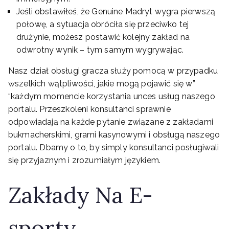
Jeśli obstawiłeś, że Genuine Madryt wygra pierwszą
połowę, a sytuacja obróciła się przeciwko tej
drużynie, możesz postawić kolejny zakład na
odwrotny wynik – tym samym wygrywając.
Nasz dział obsługi gracza służy pomocą w przypadku
wszelkich wątpliwości, jakie mogą pojawić się w”
“każdym momencie korzystania unces usług naszego
portalu. Przeszkoleni konsultanci sprawnie
odpowiadają na każde pytanie związane z zakładami
bukmacherskimi, grami kasynowymi i obsługą naszego
portalu. Dbamy o to, by simply konsultanci posługiwali
się przyjaznym i zrozumiałym językiem.
Zakłady Na E-
sporty