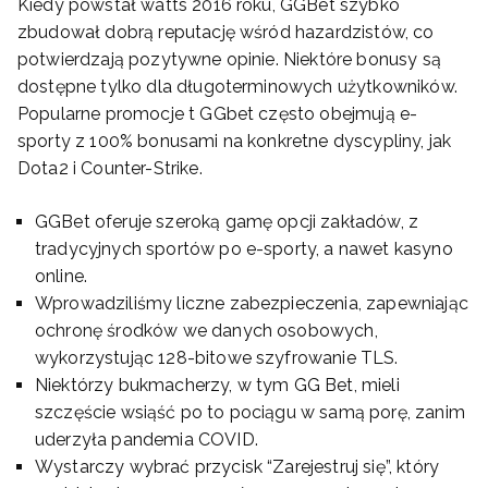
Kiedy powstał watts 2016 roku, GGBet szybko
zbudował dobrą reputację wśród hazardzistów, co
potwierdzają pozytywne opinie. Niektóre bonusy są
dostępne tylko dla długoterminowych użytkowników.
Popularne promocje t GGbet często obejmują e-
sporty z 100% bonusami na konkretne dyscypliny, jak
Dota2 i Counter-Strike.
GGBet oferuje szeroką gamę opcji zakładów, z
tradycyjnych sportów po e-sporty, a nawet kasyno
online.
Wprowadziliśmy liczne zabezpieczenia, zapewniając
ochronę środków we danych osobowych,
wykorzystując 128-bitowe szyfrowanie TLS.
Niektórzy bukmacherzy, w tym GG Bet, mieli
szczęście wsiąść po to pociągu w samą porę, zanim
uderzyła pandemia COVID.
Wystarczy wybrać przycisk “Zarejestruj się”, który