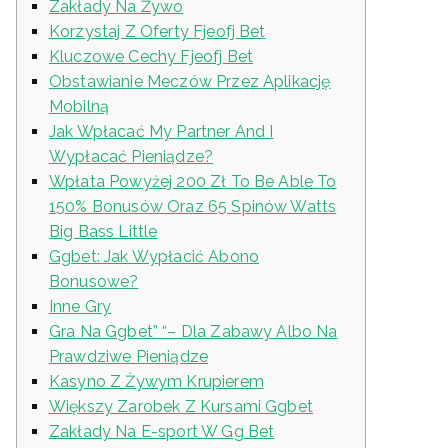
Zakłady Na Żywo
Korzystaj Z Oferty Fjeofj Bet
Kluczowe Cechy Fjeofj Bet
Obstawianie Meczów Przez Aplikację
Mobilną
Jak Wpłacać My Partner And I
Wypłacać Pieniądze?
Wpłata Powyżej 200 Zł To Be Able To
150% Bonusów Oraz 65 Spinów Watts
Big Bass Little
Ggbet: Jak Wypłacić Abono
Bonusowe?
Inne Gry
Gra Na Ggbet” “– Dla Zabawy Albo Na
Prawdziwe Pieniądze
Kasyno Z Żywym Krupierem
Większy Zarobek Z Kursami Ggbet
Zakłady Na E-sport W Gg Bet