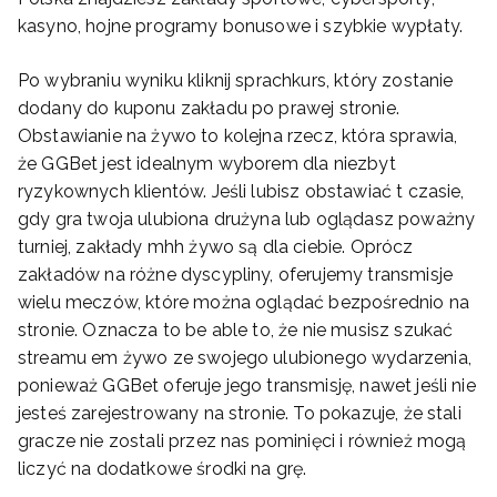
kasyno, hojne programy bonusowe i szybkie wypłaty.
Po wybraniu wyniku kliknij sprachkurs, który zostanie
dodany do kuponu zakładu po prawej stronie.
Obstawianie na żywo to kolejna rzecz, która sprawia,
że GGBet jest idealnym wyborem dla niezbyt
ryzykownych klientów. Jeśli lubisz obstawiać t czasie,
gdy gra twoja ulubiona drużyna lub oglądasz poważny
turniej, zakłady mhh żywo są dla ciebie. Oprócz
zakładów na różne dyscypliny, oferujemy transmisje
wielu meczów, które można oglądać bezpośrednio na
stronie. Oznacza to be able to, że nie musisz szukać
streamu em żywo ze swojego ulubionego wydarzenia,
ponieważ GGBet oferuje jego transmisję, nawet jeśli nie
jesteś zarejestrowany na stronie. To pokazuje, że stali
gracze nie zostali przez nas pominięci i również mogą
liczyć na dodatkowe środki na grę.