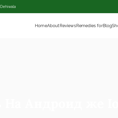
,Dehiwala
Home
About
Reviews
Remedies for
Blog
Sh
VT) Ltd
ь На Андроид же I