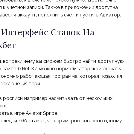
п к учетной записи. Также в приложении доступна
авести аккаунт, пополнить счет и пустить Авиатор.
 Интерфейс Ставок На
хбет
ы, вопреки чему вы сможем быстро найти доступную
а сайте 1xBet KZ можно нормализаторской скачать
втономно работающая программа, которая позволял
заключения пари.
 росписи например насчитывать от нескольких
ых.
ть в игре Aviator Spribe.
оследние 60 ставок, что примерно согласно одному