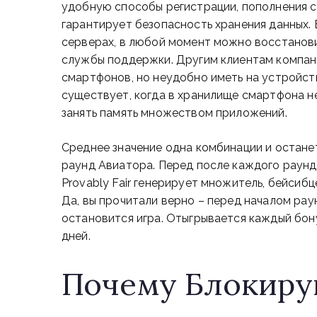
удобную способы регистрации, пополнения с
гарантирует безопасность хранения данных. 
серверах, в любой момент можно восстанови
службы поддержки. Другим клиентам компани
смартфонов, но неудобно иметь на устройст
существует, когда в хранилище смартфона н
занять память множеством приложений.
Среднее значение одна комбинации и остане
раунд Авиатора. Перед после каждого раунд
Provably Fair генерирует множитель, бейсибц
Да, вы прочитали верно – перед началом ра
остановится игра. Отыгрывается каждый бон
дней.
Почему Блокир