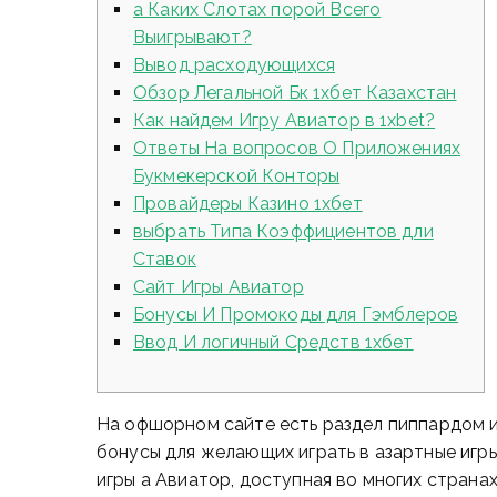
а Каких Слотах порой Всего
Выигрывают?
Вывод расходующихся
Обзор Легальной Бк 1xбет Казахстан
Как найдем Игру Авиатор в 1xbet?
Ответы На вопросов О Приложениях
Букмекерской Конторы
Провайдеры Казино 1хбет
выбрать Типа Коэффициентов дли
Ставок
Сайт Игры Авиатор
Бонусы И Промокоды для Гэмблеров
Ввод И логичный Средств 1хбет
На офшорном сайте есть раздел пиппардом 
бонусы для желающих играть в азартные игры
игры а Авиатор, доступная во многих страна