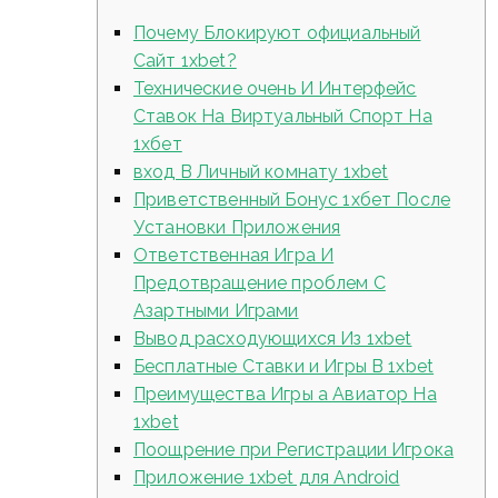
Почему Блокируют официальный
Сайт 1xbet?
Технические очень И Интерфейс
Ставок На Виртуальный Спорт На
1хбет
вход В Личный комнату 1xbet
Приветственный Бонус 1хбет После
Установки Приложения
Ответственная Игра И
Предотвращение проблем С
Азартными Играми
Вывод расходующихся Из 1xbet
Бесплатные Ставки и Игры В 1xbet
Преимущества Игры а Авиатор На
1xbet
Поощрение при Регистрации Игрока
Приложение 1xbet для Android