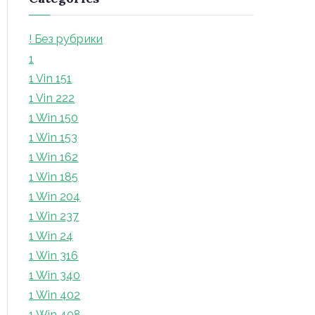
! Без рубрики
1
1 Vin 151
1 Vin 222
1 Win 150
1 Win 153
1 Win 162
1 Win 185
1 Win 204
1 Win 237
1 Win 24
1 Win 316
1 Win 340
1 Win 402
1 Win 408