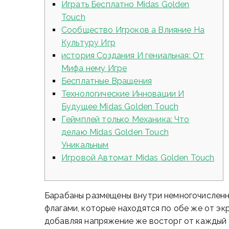
Играть Бесплатно Midas Golden
Touch
Сообщество Игроков а Влияние На
Культуру Игр
история Создания И гениальная: От
Мифа нему Игре
Бесплатные Вращения
Технологические Инновации И
Будущее Midas Golden Touch
Геймплей только Механика: Что
делаю Midas Golden Touch
Уникальным
Игровой Автомат Midas Golden Touch
Барабаны размещены внутри немногочисленн
флагами, которые находятся по обе же от э
добавляя напряжение же восторг от каждый 