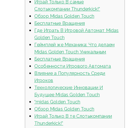
Играй Только В самые
Слотыкомпании Thunderkick!”
Обзор Midas Golden Touch
Бесплатные Вращения
Где Играть В Игровой Автомат Midas
Golden Touch
Геймплей же Механика: Что делаем
Midas Golden Touch Уникальным
Бесплатные Вращения
Особенности Игрового Автомата
Влияние а Популярность Среди
Игроков
Технологические Инновации И
Будущее Midas Golden Touch
“midas Golden Touch
Обзор Midas Golden Touch
Играй Только В те Слотыкомпании
Thunderkick!”