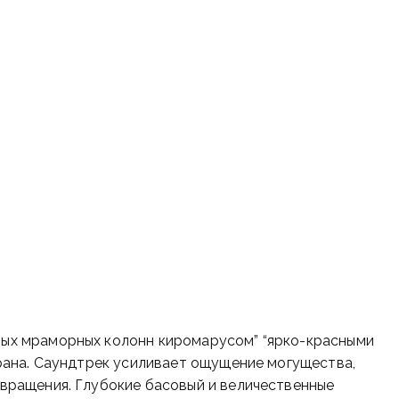
ых мраморных колонн киромарусом” “ярко-красными
крана. Саундтрек усиливает ощущение могущества,
вращения. Глубокие басовый и величественные