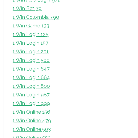
1 Win Bet 79
1 Win Colombia 790
1 Win Game 133
1 Win Login 125
1 Win Login 157
1 Win Login 201
1 Win Login 500
1 Win Login 647
1 Win Login 664
1 Win Login 800
1 Win Login 987
1 Win Login 999
1 Win Online 156
1 Win Online 479
1 Win Online 503
1 Win Online 553