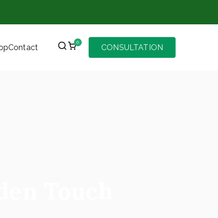
0
op
Contact
CONSULTATION
den Touch