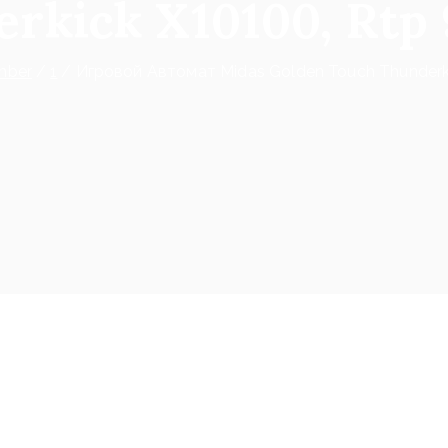
rkick Х10100, Rtp 
mber
1
Игровой Автомат Midas Golden Touch Thunderkic