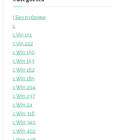
! Без рубрики
1
1 Vin 151
1 Vin 222
1 Win 150
1 Win 153
1 Win 162
1 Win 185
1 Win 204
1 Win 237
1 Win 24
1 Win 316
1 Win 340
1 Win 402
1 Win 408