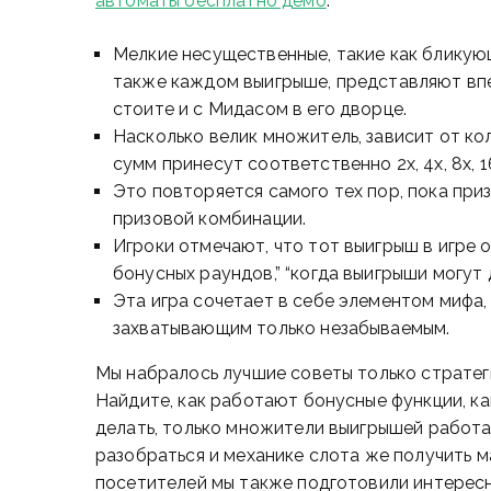
автоматы бесплатно демо
.
Мелкие несущественные, такие как бликующ
также каждом выигрыше, представляют вп
стоите и с Мидасом в его дворце.
Насколько велик множитель, зависит от коли
сумм принесут соответственно 2x, 4x, 8x, 1
Это повторяется самого тех пор, пока при
призовой комбинации.
Игроки отмечают, что тот выигрыш в игре 
бонусных раундов,” “когда выигрыши могут
Эта игра сочетает в себе элементом мифа,
захватывающим только незабываемым.
Мы набралось лучшие советы только стратеги
Найдите, как работают бонусные функции, к
делать, только множители выигрышей работа
разобраться и механике слота же получить м
посетителей мы также подготовили интересн