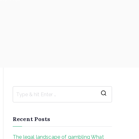
S
e
a
Recent Posts
r
c
The legal landscape of gambling What