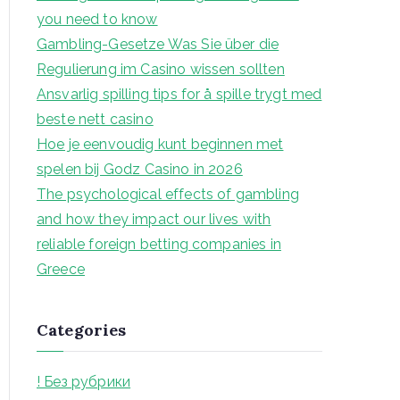
h
you need to know
f
Gambling-Gesetze Was Sie über die
o
Regulierung im Casino wissen sollten
r
Ansvarlig spilling tips for å spille trygt med
:
beste nett casino
Hoe je eenvoudig kunt beginnen met
spelen bij Godz Casino in 2026
The psychological effects of gambling
and how they impact our lives with
reliable foreign betting companies in
Greece
Categories
! Без рубрики