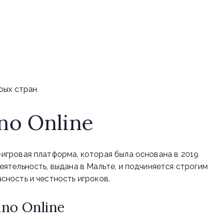
орых стран
no Online
-игровая платформа, которая была основана в 2019
еятельность, выдана в Мальте, и подчиняется строгим
сность и честность игроков.
no Online