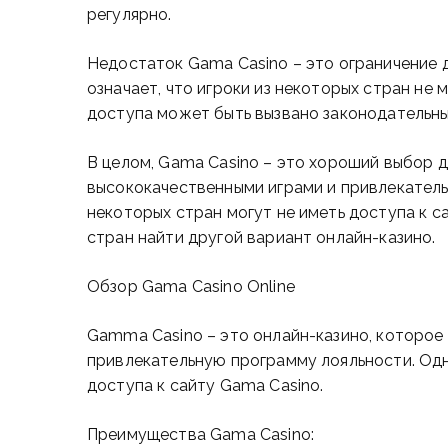
регулярно.
Недостаток Gama Casino – это ограничение д
означает, что игроки из некоторых стран не 
доступа может быть вызвано законодательны
В целом, Gama Casino – это хороший выбор д
высококачественными играми и привлекатель
некоторых стран могут не иметь доступа к с
стран найти другой вариант онлайн-казино.
Обзор Gama Casino Online
Gamma Casino – это онлайн-казино, которое
привлекательную программу лояльности. Одна
доступа к сайту Gama Casino.
Преимущества Gama Casino: