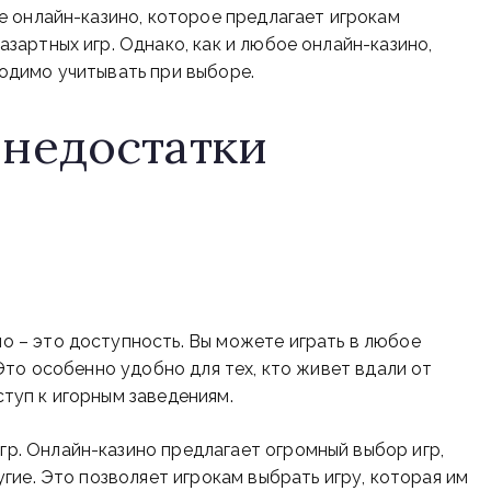
ое онлайн-казино, которое предлагает игрокам
зартных игр. Однако, как и любое онлайн-казино,
одимо учитывать при выборе.
 недостатки
о – это доступность. Вы можете играть в любое
 Это особенно удобно для тех, кто живет вдали от
туп к игорным заведениям.
р. Онлайн-казино предлагает огромный выбор игр,
угие. Это позволяет игрокам выбрать игру, которая им