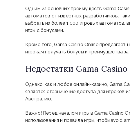
Одним из основных преимуществ Gama Casino
автоматов от известных разработчиков, таких
выбрать из более 1 000 игровых автоматов, 
игры с бонусами.
Кроме того, Gama Casino Online предлагает 
игрокам получать бонусы и преимущества за 
Недостатки Gama Casino 
Однако, как и любое онлайн-казино, Gama Cas
является ограничение доступа для игроков и
Австралию.
Важно! Перед началом игры в Gama Casino On
использования и правила игры, чтобыavoid an