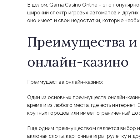
В целом, Gama Casino Online – это популярн
широкий спектр игровых автоматов и других а
оно имеет и свои недостатки, которые необх
Преимущества и
онлайн-казино
Преимущества онлайн-казино:
Один из основных преимуществ онлайн-казин
время и из любого места, где есть интернет.
крупных городов или имеет ограниченный дос
Еще одним преимуществом является выбор иг
включая слоты, карточные игры, рулетку и др