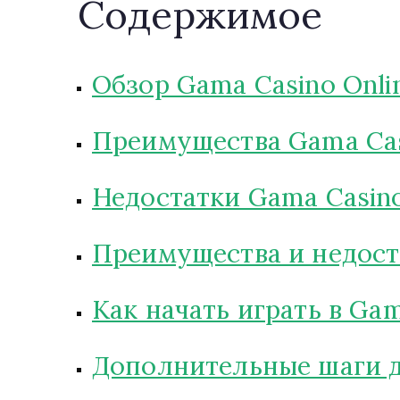
Содержимое
Обзор Gama Casino Onli
Преимущества Gama Cas
Недостатки Gama Casino
Преимущества и недост
Как начать играть в Gam
Дополнительные шаги д