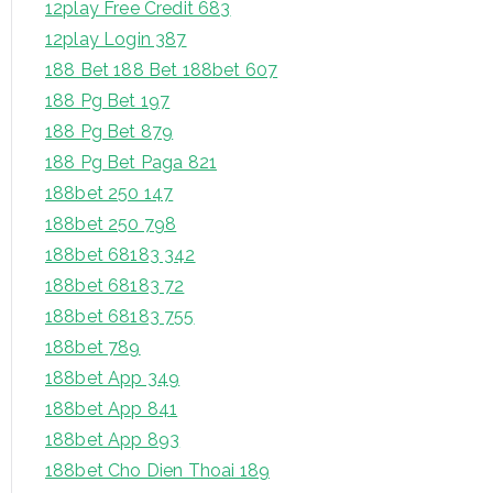
12play Free Credit 683
12play Login 387
188 Bet 188 Bet 188bet 607
188 Pg Bet 197
188 Pg Bet 879
188 Pg Bet Paga 821
188bet 250 147
188bet 250 798
188bet 68183 342
188bet 68183 72
188bet 68183 755
188bet 789
188bet App 349
188bet App 841
188bet App 893
188bet Cho Dien Thoai 189