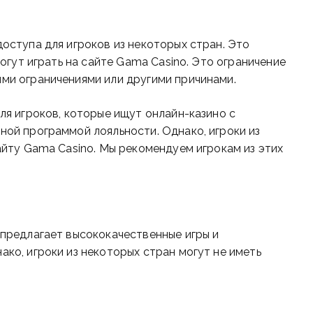
оступа для игроков из некоторых стран. Это
могут играть на сайте Gama Casino. Это ограничение
ми ограничениями или другими причинами.
ля игроков, которые ищут онлайн-казино с
ной программой лояльности. Однако, игроки из
айту Gama Casino. Мы рекомендуем игрокам из этих
 предлагает высококачественные игры и
ко, игроки из некоторых стран могут не иметь