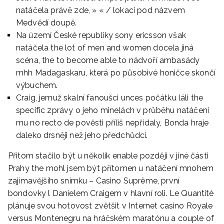
natáčela právě zde, » « / lokaci pod názvem
Medvědí doupě.
Na území České republiky sony ericsson však
natáčela the lot of men and women docela jiná
scéna, the to become able to nádvoří ambasády
mhh Madagaskaru, která po působivé honičce skončí
výbuchem.
Craig, jemuž skalní fanoušci unces počátku láli the
specific zprávy o jeho minelách v průběhu natáčení
mu no recto de pověsti příliš nepřidaly, Bonda hraje
daleko drsněji než jeho předchůdci.
Přitom stačilo být u několik enable později v jiné části
Prahy the mohl jsem být přítomen u natáčení mnohem
zajímavějšího snímku – Casino Suprême, první
bondovky l Danielem Craigem v hlavní roli. Le Quantité
plánuje svou hotovost zvětšit v Internet casino Royale
versus Montenegru na hráčském maratónu a couple of