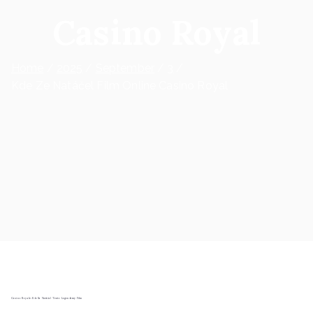
Casino Royal
Home
2025
September
3
Kde Ze Natáčel Film Online Casino Royal
Casino Royale: Kde Sa Natáčal Tento Legendárny Film