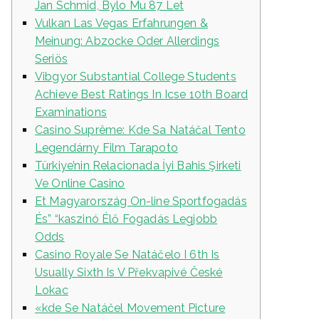
Jan Schmid, Bylo Mu 87 Let
Vulkan Las Vegas Erfahrungen &
Meinung: Abzocke Oder Allerdings
Seriös
Vibgyor Substantial College Students
Achieve Best Ratings In Icse 10th Board
Examinations
Casino Suprême: Kde Sa Natáčal Tento
Legendárny Film Tarapoto
Türkiye’nin Relacionada İyi Bahis Şirketi
Ve Online Casino
Et Magyarország On-line Sportfogadás
És” “kaszinó Élő Fogadás Legjobb
Odds
Casino Royale Se Natáčelo I 6th Is
Usually Sixth Is V Překvapivé České
Lokac
«kde Se Natáčel Movement Picture