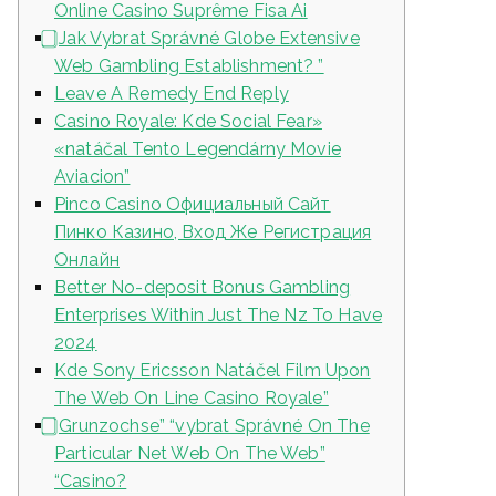
Online Casino Suprême Fisa Ai
⃣ Jak Vybrat Správné Globe Extensive
Web Gambling Establishment? ”
Leave A Remedy End Reply
Casino Royale: Kde Social Fear»
«natáčal Tento Legendárny Movie
Aviacion”
Pinco Casino Официальный Сайт
Пинко Казино, Вход Же Регистрация
Онлайн
Better No-deposit Bonus Gambling
Enterprises Within Just The Nz To Have
2024
Kde Sony Ericsson Natáčel Film Upon
The Web On Line Casino Royale”
⃣ Grunzochse” “vybrat Správné On The
Particular Net Web On The Web”
“Casino?