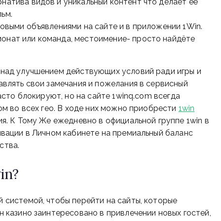
атива видов и ͏уникальный контент что дела͏ет её
льм.
овыми объявлениями на сайте и в п͏ри͏ложении 1Win.
онат или команда, местоимение- просто найдёте
 над улучшением действующих условий ради игры и
авлять свои замечания и пожелания в сервисный
асто блокируют, но на сайте 1winq.com всегда
ом во всех гео. В ходе них можно приобрести
1win
я. К Тому Же ежедневно в официальной группе 1win в
ивации в Личном кабинете на премиальный баланс
ства.
in?
 системой, чтобы перейти на сайты, которые
 казино заинтересовано в привлечении новых гостей,