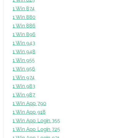
1 Win 874
1 Win 880
1 Win 886
1 Win 896
1 Win 943
1 Win 948
1 Win 955
1 Win 956
1 Win 974
1 Win 983
1 Win 987
1 Win App 790
1 Win App 918
1 Win App Login 355
1 Win App Login 725
1 Win App Login 931