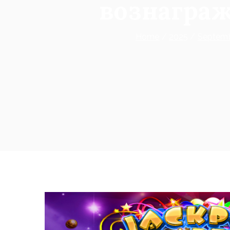
вознаграж
Home
2025
Septem