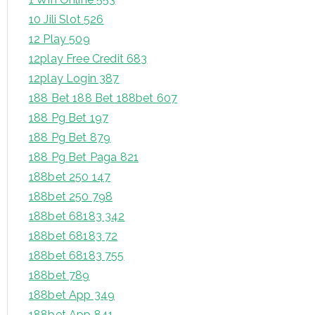
10 Jili Slot 526
12 Play 509
12play Free Credit 683
12play Login 387
188 Bet 188 Bet 188bet 607
188 Pg Bet 197
188 Pg Bet 879
188 Pg Bet Paga 821
188bet 250 147
188bet 250 798
188bet 68183 342
188bet 68183 72
188bet 68183 755
188bet 789
188bet App 349
188bet App 841