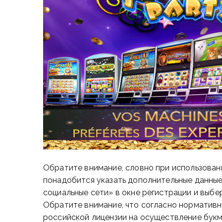
Обратите внимание, словно при использовани
понадобится указать дополнительные данные
социальные сети» в окне регистрации и выбе
Обратите внимание, что согласно нормативн
российской лицензии на осуществление букм