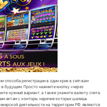
и способа регистрации в один крик в 1win вам
 в будущем. Просто нажмите кнопку «через
рите нужный вариант, а также укажите валюту счета.
ым актам 1, конторы, наречие которых шалишь
екерской деятельности на территории РФ, являются