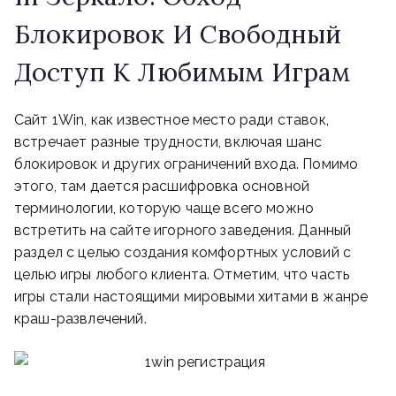
Блокировок И Свободный
Доступ К Любимым Играм
Са͏й͏т 1Win, как известное ͏место ради ставок,
вс͏тречает разн͏ые ͏трудности, включая шанс
блокировок и других ограничений͏ входа. Помимо
этого, там дается расшифровка основной
терминологии, которую чаще всего можно
встретить на сайте игорного заведения. Данный
раздел с целью создания комфортных условий с
целью игры любого клиента. Отметим, что часть
игры стали настоящими мировыми хитами в жанре
краш-развлечений.