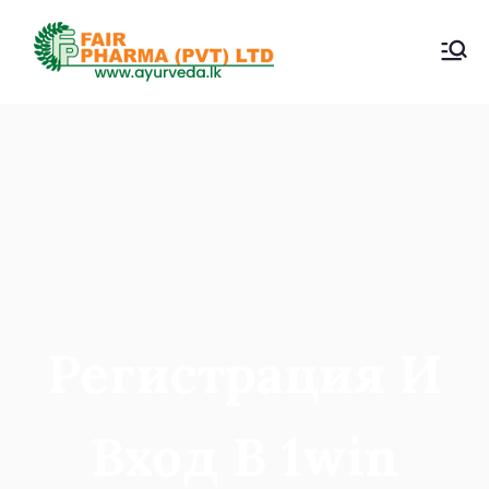
Skip
to
ayurveda.lk
Fairpharma (PVT) Ltd
content
Регистрация И
Вход В 1win