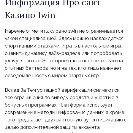
Информация Про сайт
Казино 1win
Наречие отметить, словно 1win не ограничивается
узкой специализацией. Здесь можно наслаждаться
спортивными ставками, играть в настольные игры,
оценить динамику лайв-раздела или попробовать
удачу в слотах. Этот проект краткое не только на
опытных беттеров, но и на тех, кто лишь начинает
осведомленность с миром азартных игр.
Вслед За Тем успешной верификации снимаются
все ограничения по выводу средств и участию в
бонусных программах. Платформа использует
современные методы шифрования данных, а кроме
того предлагает двухфакторную аутентификацию с
целью дополнительной защиты аккаунта.