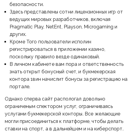
безопасности.
Здесь представлены сотни лицензионных игр от
ведущих мировых разработчиков, включая
Pragmatic Play, NetEnt, Playson, Microgaming и
других.
Кроме Того пользователи исполин
регистрироваться в приложении казино,
поскольку правило везде одинаковый.
В личном кабинете вам пора и ответственность
знать открыт бонусный счет, и букмекерская
контора 1вин начислит бонусы за регистрацию на
портале.
Однако сперва сайт распологал довольно
ограниченым спектором услуг, ограничиваясь
услугами букмекерской конторы. Все желающие
могли присоединиться к платформе, чтобы делать
ставки на спорт, а в дальнейшем и на киберспорт.