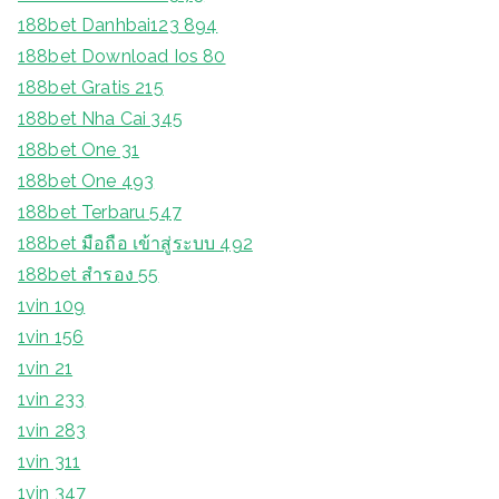
188bet Danhbai123 894
188bet Download Ios 80
188bet Gratis 215
188bet Nha Cai 345
188bet One 31
188bet One 493
188bet Terbaru 547
188bet มือถือ เข้าสู่ระบบ 492
188bet สํารอง 55
1vin 109
1vin 156
1vin 21
1vin 233
1vin 283
1vin 311
1vin 347