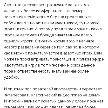
Слоты поддерживают различные валюты, что
делает их более комфортными. Например,
поскольку в 1win казино Страна представляет
собой довольно активным участником, тут можно
играть в гривне. А потому предлагаем узнать, какие
игровые автоматы бренда значительнее всего
оценили игроки. Отметим кроме того и наличие
нового раздела на сервисе 1win casino, в котором
как и можно принять участие в азартных играх. Вам
можете просматривать трансляции в прямом эфире
и вступать в игру в тот мгновение, союз данное
пора и ответственность знать вам наиболее
удобно.
И опытных пользователей впоследствии перестает
интересовать классический видео покер на деньги.
И игроки начинают искать к данному слову пока нет
синонимов…, как можно сделать геймплей более