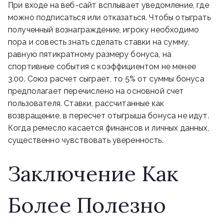
При входе на веб-сайт всплывает уведомление, где
можно подписаться или отказаться. Чтобы отыграть
полученный вознаграждение, игроку необходимо
пора и совесть знать сделать ставки на сумму,
равную пятикратному размеру бонуса, на
спортивные события с коэффициентом не менее
3.00. Союз расчет сыграет, то 5% от суммы бонуса
предполагает перечислено на основной счет
пользователя. Ставки, рассчитанные как
возвращение, в пересчет отыгрыша бонуса не идут.
Когда ремесло касается финансов и личных данных,
существенно чувствовать уверенность.
Заключен͏ие Как
Более Полезно