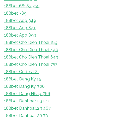
188bet 68183 755
188bet 789
188bet App 349
188bet App 841
188bet App 893
188bet Cho Dien Thoai 189
188bet Cho Dien Thoai 440
188bet Cho Dien Thoai 649
188bet Cho Dien Thoai 753
188bet Codes 121
188bet Dang Ky 15
188bet Dang Ky 306
188bet Dang Nhap 766
188bet Danhbai123 242
188bet Danhbai123 467
188bet Danhbai123 73