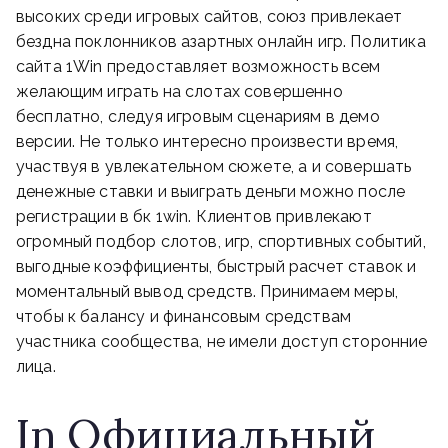
высоких среди игровых сайтов, союз привлекает
бездна поклонников азартных онлайн игр. Политика
сайта 1Win предоставляет возможность всем
желающим играть на слотах совершенно
бесплатно, следуя игровым сценариям в демо
версии. Не только интересно произвести время,
участвуя в увлекательном сюжете, а и совершать
денежные ставки и выиграть деньги можно после
регистрации в бк 1win. Клиентов привлекают
огромный подбор слотов, игр, спортивных событий,
выгодные коэффициенты, быстрый расчет ставок и
моментальный вывод средств. Принимаем меры,
чтобы к балансу и финансовым средствам
участника сообщества, не имели доступ сторонние
лица.
In Официальный