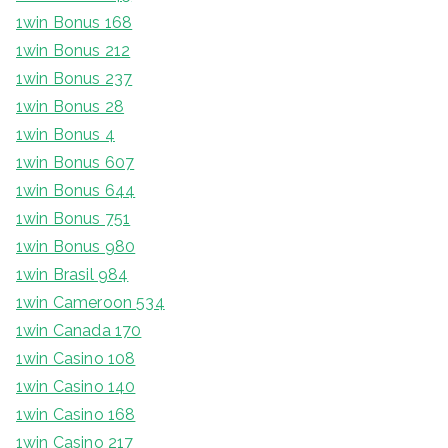
1win Bonus 168
1win Bonus 212
1win Bonus 237
1win Bonus 28
1win Bonus 4
1win Bonus 607
1win Bonus 644
1win Bonus 751
1win Bonus 980
1win Brasil 984
1win Cameroon 534
1win Canada 170
1win Casino 108
1win Casino 140
1win Casino 168
1win Casino 217