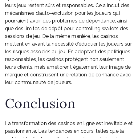
leurs jeux restent sûrs et responsables. Cela inclut des
mécanismes d’auto-exclusion pour les joueurs qui
pourraient avoir des problèmes de dépendance, ainsi
que des limites de dépôt pour controlling wallets des
sessions de jeu. De la même manière, les casinos
mettent en avant la nécessité d’éduquer les joueurs sur
les risques associés au jeu. En adoptant des politiques
responsables, les casinos protègent non seulement
leurs clients, mais améliorent également leur image de
marque et construisent une relation de confiance avec
leur communauté de joueurs.
Conclusion
La transformation des casinos en ligne est inévitable et
passionnante. Les tendances en cours, telles que la