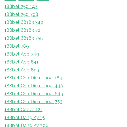
188bet 250 147
188bet 250 798
188bet 68183 342
188bet 68183 72
188bet 68183 755
188bet 789
188bet App 349
188bet App 841
188bet App 893
188bet Cho Dien Thoai 189
188bet Cho Dien Thoai 440
188bet Cho Dien Thoai 649
188bet Cho Dien Thoai 753
188bet Codes 121
188bet Dang Ky 15
188bet Dang Ky 306