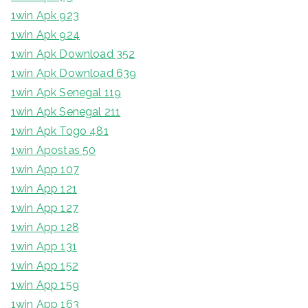
1win Apk 923
1win Apk 924
1win Apk Download 352
1win Apk Download 639
1win Apk Senegal 119
1win Apk Senegal 211
1win Apk Togo 481
1win Apostas 50
1win App 107
1win App 121
1win App 127
1win App 128
1win App 131
1win App 152
1win App 159
1win App 163