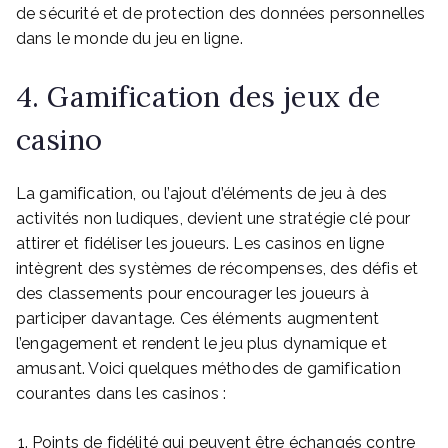
de sécurité et de protection des données personnelles
dans le monde du jeu en ligne.
4. Gamification des jeux de
casino
La gamification, ou l’ajout d’éléments de jeu à des
activités non ludiques, devient une stratégie clé pour
attirer et fidéliser les joueurs. Les casinos en ligne
intègrent des systèmes de récompenses, des défis et
des classements pour encourager les joueurs à
participer davantage. Ces éléments augmentent
l’engagement et rendent le jeu plus dynamique et
amusant. Voici quelques méthodes de gamification
courantes dans les casinos :
Points de fidélité qui peuvent être échangés contre