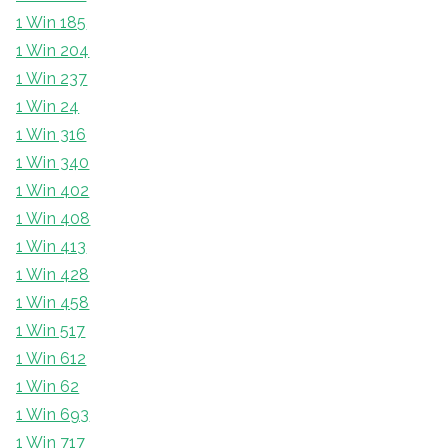
1 Win 185
1 Win 204
1 Win 237
1 Win 24
1 Win 316
1 Win 340
1 Win 402
1 Win 408
1 Win 413
1 Win 428
1 Win 458
1 Win 517
1 Win 612
1 Win 62
1 Win 693
1 Win 717