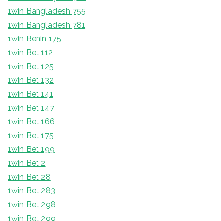
1win Bangladesh 755
1win Bangladesh 781
1win Benin 175
1win Bet 112
1win Bet 125
1win Bet 132
1win Bet 141
1win Bet 147
1win Bet 166
1win Bet 175
1win Bet 199
1win Bet 2
1win Bet 28
1win Bet 283
1win Bet 298
1win Bet 299