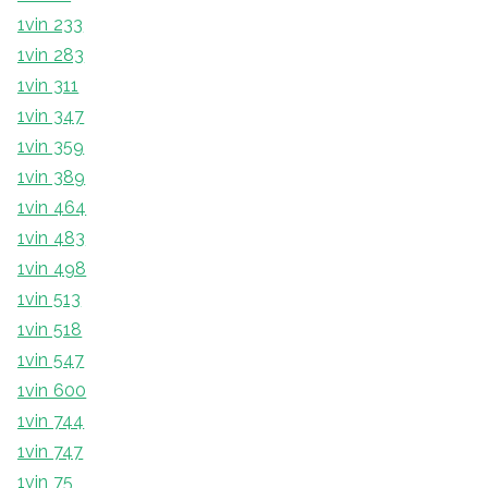
1vin 233
1vin 283
1vin 311
1vin 347
1vin 359
1vin 389
1vin 464
1vin 483
1vin 498
1vin 513
1vin 518
1vin 547
1vin 600
1vin 744
1vin 747
1vin 75