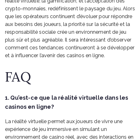
réalité virtuelle, la gamification, et l’acceptation des
crypto-monnaies, redéfinissent le paysage du jeu. Alors
que les opérateurs continuent d’évoluer pour répondre
aux besoins des joueurs, la priorité sur la sécurité et la
responsabilité sociale crée un environnement de jeu
plus sûr et plus agréable. Il sera intéressant d’observer
comment ces tendances continueront à se développer
et à influencer l’avenir des casinos en ligne.
FAQ
1. Qu’est-ce que la réalité virtuelle dans les
casinos en ligne?
La réalité virtuelle permet aux joueurs de vivre une
expérience de jeu immersive en simulant un
environnement de casino réel, avec des interactions en