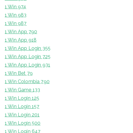
1 Win 974
1 Win 983
1 Win 987
1 Win App 790
1 Win App 918
1 Win App Login 355
1 Win App Login 725
1 Win App Login 931
1 Win Bet 79
1 Win Colombia 790
1 Win Game 133
1 Win Login 125
1 Win Login 157
1 Win Login 201
1 Win Login 500
1 Win Login 647