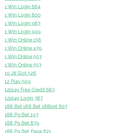
1 Win Login 664
1 Win Login 800
1 Win Login 987
1 Win Login 999
1 Win Online 156
1 Win Online 479
1 Win Online 503
1 Win Online 553
10 Jili Slot 526
12 Play 509
12play Free Credit 683
12play Login 387
188 Bet 188 Bet 188bet 607
188 Pg Bet 197
188 Pg Bet 879
188 Pg Bet Paga 821