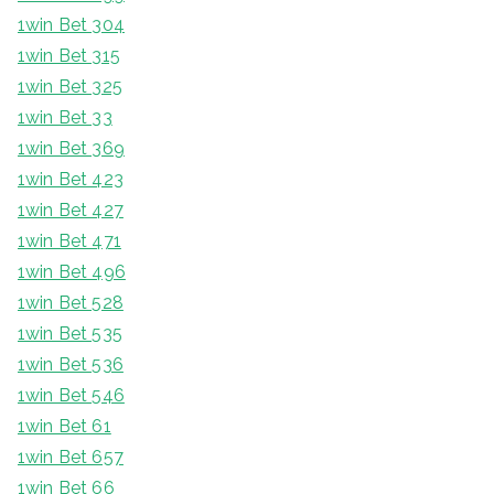
1win Bet 304
1win Bet 315
1win Bet 325
1win Bet 33
1win Bet 369
1win Bet 423
1win Bet 427
1win Bet 471
1win Bet 496
1win Bet 528
1win Bet 535
1win Bet 536
1win Bet 546
1win Bet 61
1win Bet 657
1win Bet 66