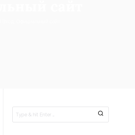
льный сайт
И Вход, Официальный сайт
S
e