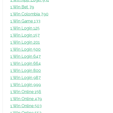
1 Win Bet 79
1 Win Colombia 790
1 Win Game 133
1 Win Login 125
1 Win Login 157
1 Win Login 201
1 Win Login 500
1 Win Login 647
1 Win Login 664
1 Win Login 800
1 Win Login 987
1 Win Login 999
1 Win Online 156
1 Win Online 479
1 Win Online 503
1 Win Online 553