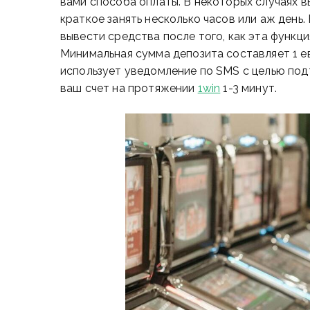
вами способа оплаты. В некоторых случаях в
краткое занять несколько часов или аж день
вывести средства после того, как эта функц
Минимальная сумма депозита составляет 1 ев
использует уведомление по SMS с целью под
ваш счет на протяжении
1win
1-3 минут.