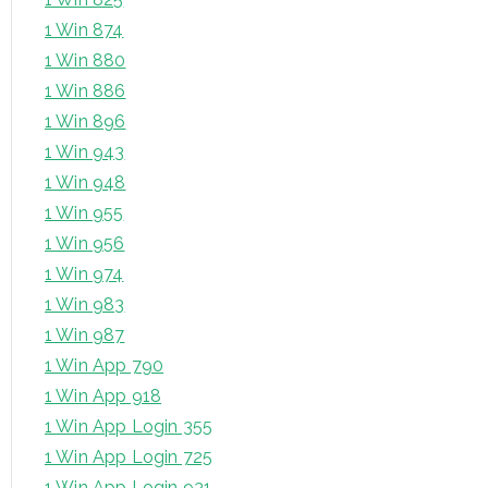
1 Win 874
1 Win 880
1 Win 886
1 Win 896
1 Win 943
1 Win 948
1 Win 955
1 Win 956
1 Win 974
1 Win 983
1 Win 987
1 Win App 790
1 Win App 918
1 Win App Login 355
1 Win App Login 725
1 Win App Login 931