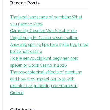
a
Recent Posts
r
c
The legal landscape of gambling What
h
you need to know
f
Gambling-Gesetze Was Sie über die
o
Regulierung im Casino wissen sollten
r
Ansvarlig spilling tips for å spille trygt med
:
beste nett casino
Hoe je eenvoudig kunt beginnen met
spelen bij Godz Casino in 2026
The psychological effects of gambling
and how they impact our lives with
reliable foreign betting companies in
Greece
Categories