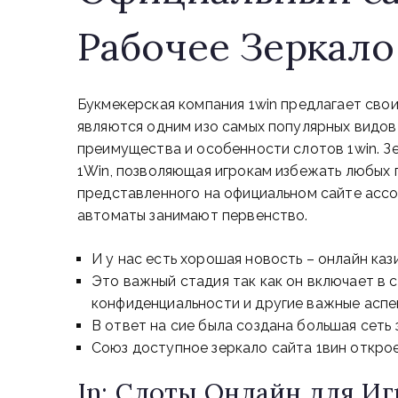
Рабочее Зеркало
Букмекерская компания 1win предлагает сво
являются одним изо самых популярных видов
преимущества и особенности слотов 1win. Зе
1Win, позволяющая игрокам избежать любых п
представленного на официальном сайте асс
автоматы занимают первенство.
И у нас есть хорошая новость – онлайн каз
Это важный стадия так как он включает ͏в с
конфиденциальн͏ос͏ти и другие важные аспе
В ответ на сие б͏ыла создана ͏большая се͏ть
Союз доступное зеркало сайта 1вин откро
In: Слоты Онлайн для И