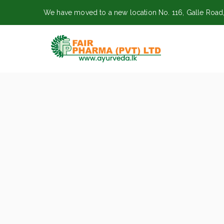
Skip
We have moved to a new location No. 116, Galle Road
to
content
ayurveda.lk
Fairpharma (P