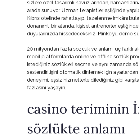
sizlere özel tasarımlı havuzlarından, hamamlarına,
arada sunuyor. Uzman terapistler eşliğinde yapıla
Kıbrıs otelinde rahatlayıp, tazelenme imkânı bulac
donanımlı bir alanda, kişisel antrenörler eşliğin
duyularınızda hissedeceksiniz. Plinko’yu demo sü
20 milyondan fazla sözcük ve anlamı üç farklı 
mobil platformlarda online ve offline sözlük pro
istediğiniz sözlükleri seçme ve aynı zamanda söz
seslendirilişini otomatik dinlemek için ayarlardan 
deneyimi, eşsiz hizmetlerle dilediğiniz gibi karşıl
fazlasını yaşayın.
casino teriminin İ
sözlükte anlamı