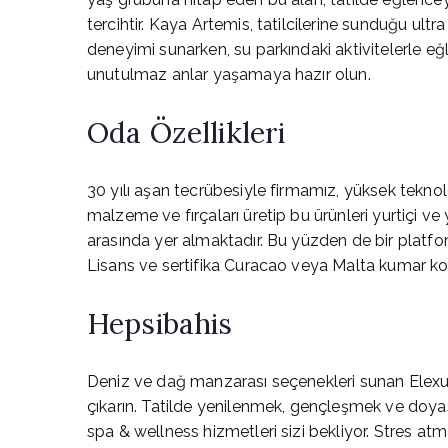
tercihtir. Kaya Artemis, tatilcilerine sunduğu ultra
deneyimi sunarken, su parkındaki aktivitelerle eğ
unutulmaz anlar yaşamaya hazır olun.
Oda Özellikleri
30 yılı aşan tecrübesiyle firmamız, yüksek teknolo
malzeme ve fırçaları üretip bu ürünleri yurtiçi ve
arasında yer almaktadır. Bu yüzden de bir platf
Lisans ve sertifika Curacao veya Malta kumar komi
Hepsibahis
Deniz ve dağ manzarası seçenekleri sunan Elexus
çıkarın. Tatilde yenilenmek, gençleşmek ve doyas
spa & wellness hizmetleri sizi bekliyor. Stres at