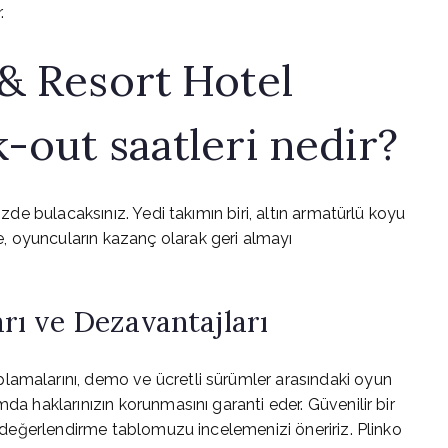
.
& Resort Hotel
-out saatleri nedir?
izde bulacaksınız. Yedi takımın biri, altın armatürlü koyu
, oyuncuların kazanç olarak geri almayı
rı ve Dezavantajları
lamalarını, demo ve ücretli sürümler arasındaki oyun
da haklarınızın korunmasını garanti eder. Güvenilir bir
ğı değerlendirme tablomuzu incelemenizi öneririz. Plinko