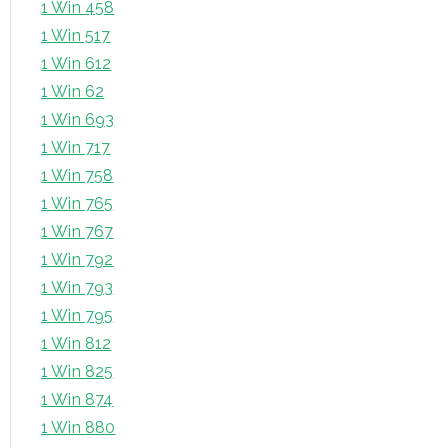
1 Win 458
1 Win 517
1 Win 612
1 Win 62
1 Win 693
1 Win 717
1 Win 758
1 Win 765
1 Win 767
1 Win 792
1 Win 793
1 Win 795
1 Win 812
1 Win 825
1 Win 874
1 Win 880