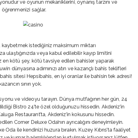
iyonudur ve oyunun mekaniklerini, oynanış tarzını ve
 öğrenmenizi sağlar.
a kaybetmek istediğiniz maksimum miktarı
 ulaştığınızda veya kabul edilebilir kayıp limitini
iz en kötü şey, kötü tavsiye edilen bahisler yaparak
uwin dünyasına adımınızı atın ve kazançlı bahis teklifleri
his sitesi Hepsibahis, en iyi oranlar ile bahisin tek adresi!
azancın sınırı yok.
trasyonu ve videoyu tarayın. Dünya mutfağının her gün, 24
dildiği Bistro 24’te özel olduğunuzu hissedin. Akdeniz’in
 Kaluga Restaurant’ta, Akdeniz’in kokusunu hissedin.
n edilen Corner Deluxe Oda’nın ayrıcalığını deneyimleyin.
 Oda ile kendinizi huzura bırakın. Kuzey Kıbrıs’ta faaliyet
z ve kumar bağımlılığından kurtulmak istiyorsanız lütfen