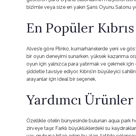
bizimle veya size en yakın Şans Oyunu Salonu yöne
En Popüler Kıbrıs 
Alves’e göre Plinko, kumarhanelerde yeni ve göste
bir oyun deneyimi sunarken, yüksek kazanma oran
oyun için yalnızca para yatırmak ve çekmek için 
şiddetle tavsiye ediyor. Kıbrıs’ın büyüleyici sahil
arayanlar için ideal bir seçenek.
Yardımcı Ürünler
Özellikle otelin bünyesinde bulunan aqua park h
zirveye taşır. Farklı büyüklüklerdeki su kaydırakla
yaş grubuna hitap eden bu alan, tatilde eğlence