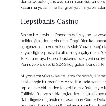
demo, popüler şans oyunlarının ücretsiz bir vers
kazanma yollarını herhangi bir yatırım yapmadan
Hepsibahis Casino
Sınırlar belirleyin — Önceden bahis yapmak vey
belirlediğinizden emin olun. Öngörülen kazancınıza
aştığınızda, ara vermek en iyisidir. Yapabileceğin
kaybettiğiniz parayı telafi etmeye çalışmaktır. Yo
ile kazanmaya hemen başlayın. Türkiye’nin en iyi ba
Yeni üyelere özel ₺10.000 hoş geldin bonusu ile k
Milyonlarca yüksek kaliteli stok fotoğrafı, illüs
saat zengin bir menü ve lezzetli tatlarla servis e
taptaze ve birbirinden lezzetli deniz ürünleriyle
Tatilinizi lüks ve şıklıkla taçlandırmak için dizay
Rahatlığınız düşünülerek tasarlanan Corner Deluxe
gösteren Şans Oyunu Salonlarının müşterisi iseni