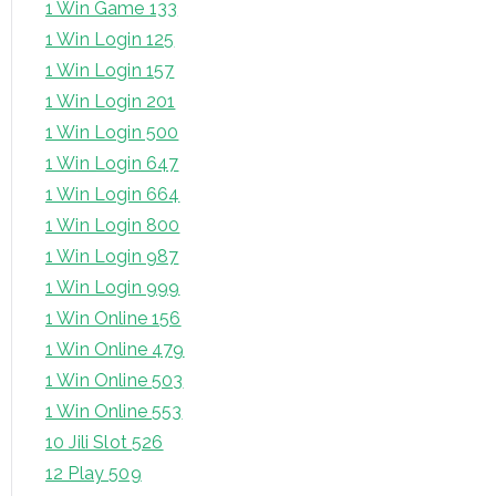
1 Win Game 133
1 Win Login 125
1 Win Login 157
1 Win Login 201
1 Win Login 500
1 Win Login 647
1 Win Login 664
1 Win Login 800
1 Win Login 987
1 Win Login 999
1 Win Online 156
1 Win Online 479
1 Win Online 503
1 Win Online 553
10 Jili Slot 526
12 Play 509