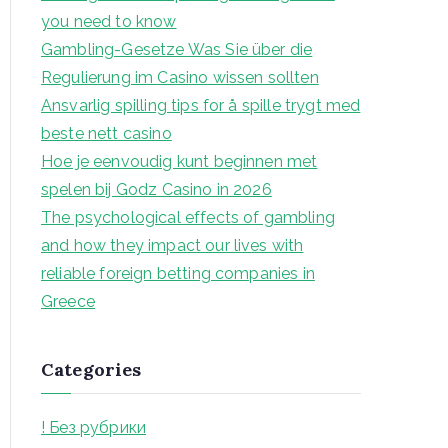
h
you need to know
f
Gambling-Gesetze Was Sie über die
o
Regulierung im Casino wissen sollten
r
Ansvarlig spilling tips for å spille trygt med
:
beste nett casino
Hoe je eenvoudig kunt beginnen met
spelen bij Godz Casino in 2026
The psychological effects of gambling
and how they impact our lives with
reliable foreign betting companies in
Greece
Categories
! Без рубрики