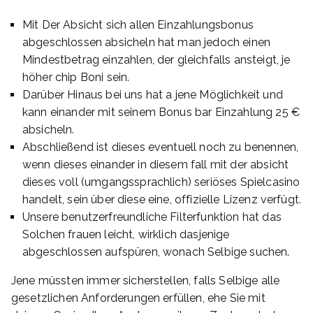
Mit Der Absicht sich allen Einzahlungsbonus
abgeschlossen absicheln hat man jedoch einen
Mindestbetrag einzahlen, der gleichfalls ansteigt, je
höher chip Boni sein.
Darüber Hinaus bei uns hat a jene Möglichkeit und
kann einander mit seinem Bonus bar Einzahlung 25 €
absicheln.
Abschließend ist dieses eventuell noch zu benennen,
wenn dieses einander in diesem fall mit der absicht
dieses voll (umgangssprachlich) seriöses Spielcasino
handelt, sein über diese eine, offizielle Lizenz verfügt.
Unsere benutzerfreundliche Filterfunktion hat das
Solchen frauen leicht, wirklich dasjenige
abgeschlossen aufspüren, wonach Selbige suchen.
Jene müssten immer sicherstellen, falls Selbige alle
gesetzlichen Anforderungen erfüllen, ehe Sie mit