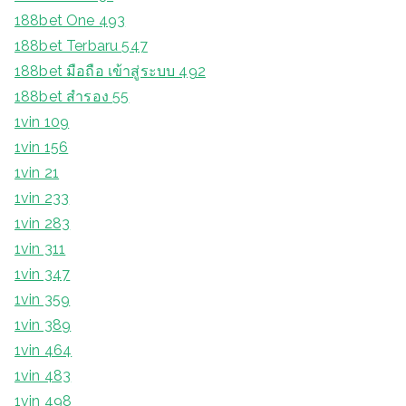
188bet One 493
188bet Terbaru 547
188bet มือถือ เข้าสู่ระบบ 492
188bet สํารอง 55
1vin 109
1vin 156
1vin 21
1vin 233
1vin 283
1vin 311
1vin 347
1vin 359
1vin 389
1vin 464
1vin 483
1vin 498