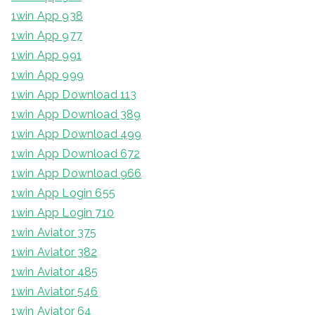
1win App 938
1win App 977
1win App 991
1win App 999
1win App Download 113
1win App Download 389
1win App Download 499
1win App Download 672
1win App Download 966
1win App Login 655
1win App Login 710
1win Aviator 375
1win Aviator 382
1win Aviator 485
1win Aviator 546
1win Aviator 64