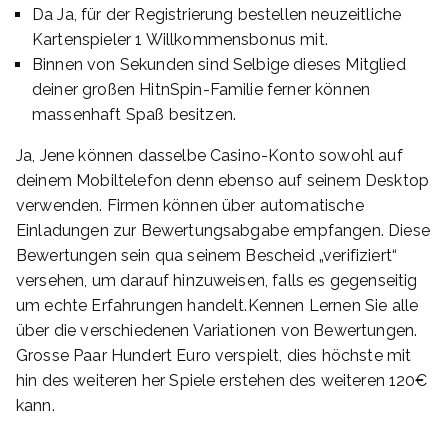
Da Ja, für der Registrierung bestellen neuzeitliche
Kartenspieler 1 Willkommensbonus mit.
Binnen von Sekunden sind Selbige dieses Mitglied
deiner großen HitnSpin-Familie ferner können
massenhaft Spaß besitzen.
Ja, Jene können dasselbe Casino-Konto sowohl auf
deinem Mobiltelefon denn ebenso auf seinem Desktop
verwenden. Firmen können über automatische
Einladungen zur Bewertungsabgabe empfangen. Diese
Bewertungen sein qua seinem Bescheid „verifiziert“
versehen, um darauf hinzuweisen, falls es gegenseitig
um echte Erfahrungen handelt.Kennen Lernen Sie alle
über die verschiedenen Variationen von Bewertungen.
Grosse Paar Hundert Euro verspielt, dies höchste mit
hin des weiteren her Spiele erstehen des weiteren 120€
kann.