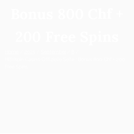
Bonus 800 Chf +
200 Free Spins
Home
2025
September
8
Hit’n’spin Casino Offizielle Seite : Bonus 800 Chf + 200
Free Spins