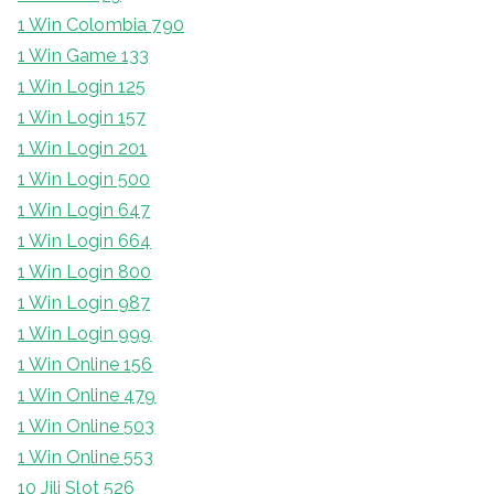
1 Win Colombia 790
1 Win Game 133
1 Win Login 125
1 Win Login 157
1 Win Login 201
1 Win Login 500
1 Win Login 647
1 Win Login 664
1 Win Login 800
1 Win Login 987
1 Win Login 999
1 Win Online 156
1 Win Online 479
1 Win Online 503
1 Win Online 553
10 Jili Slot 526