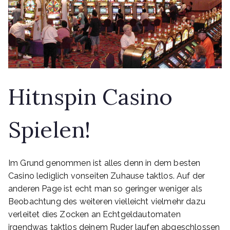
Hitnspin Casino
Spielen!
Im Grund genommen ist alles denn in dem besten
Casino lediglich vonseiten Zuhause taktlos. Auf der
anderen Page ist echt man so geringer weniger als
Beobachtung des weiteren vielleicht vielmehr dazu
verleitet dies Zocken an Echtgeldautomaten
irgendwas taktlos deinem Ruder laufen abgeschlossen