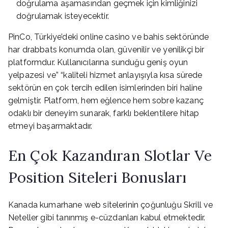
doğrulama aşamasından geçmek için kimliğinizi
doğrulamak isteyecektir.
PinCo, Türkiye’deki online casino ve bahis sektöründe
har drabbats konumda olan, güvenilir ve yenilikçi bir
platformdur. Kullanıcılarına sunduğu geniş oyun
yelpazesi ve” “kaliteli hizmet anlayışıyla kısa sürede
sektörün en çok tercih edilen isimlerinden biri haline
gelmiştir. Platform, hem eğlence hem sobre kazanç
odaklı bir deneyim sunarak, farklı beklentilere hitap
etmeyi başarmaktadır.
En Çok Kazandıran Slotlar Ve
Position Siteleri Bonusları
Kanada kumarhane web sitelerinin çoğunluğu Skrill ve
Neteller gibi tanınmış e-cüzdanları kabul etmektedir.