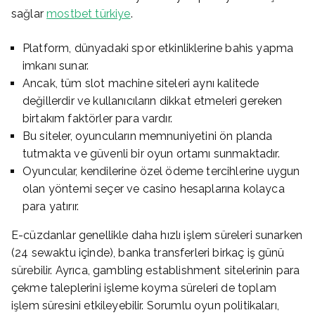
sağlar
mostbet türkiye
.
Platform, dünyadaki spor etkinliklerine bahis yapma
imkanı sunar.
Ancak, tüm slot machine siteleri aynı kalitede
değillerdir ve kullanıcıların dikkat etmeleri gereken
birtakım faktörler para vardır.
Bu siteler, oyuncuların memnuniyetini ön planda
tutmakta ve güvenli bir oyun ortamı sunmaktadır.
Oyuncular, kendilerine özel ödeme tercihlerine uygun
olan yöntemi seçer ve casino hesaplarına kolayca
para yatırır.
E-cüzdanlar genellikle daha hızlı işlem süreleri sunarken
(24 sewaktu içinde), banka transferleri birkaç iş günü
sürebilir. Ayrıca, gambling establishment sitelerinin para
çekme taleplerini işleme koyma süreleri de toplam
işlem süresini etkileyebilir. Sorumlu oyun politikaları,