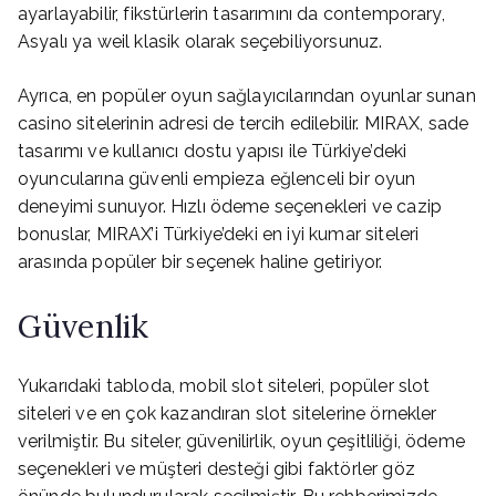
ayarlayabilir, fikstürlerin tasarımını da contemporary,
Asyalı ya weil klasik olarak seçebiliyorsunuz.
Ayrıca, en popüler oyun sağlayıcılarından oyunlar sunan
casino sitelerinin adresi de tercih edilebilir. MIRAX, sade
tasarımı ve kullanıcı dostu yapısı ile Türkiye’deki
oyuncularına güvenli empieza eğlenceli bir oyun
deneyimi sunuyor. Hızlı ödeme seçenekleri ve cazip
bonuslar, MIRAX’i Türkiye’deki en iyi kumar siteleri
arasında popüler bir seçenek haline getiriyor.
Güvenlik
Yukarıdaki tabloda, mobil slot siteleri, popüler slot
siteleri ve en çok kazandıran slot sitelerine örnekler
verilmiştir. Bu siteler, güvenilirlik, oyun çeşitliliği, ödeme
seçenekleri ve müşteri desteği gibi faktörler göz