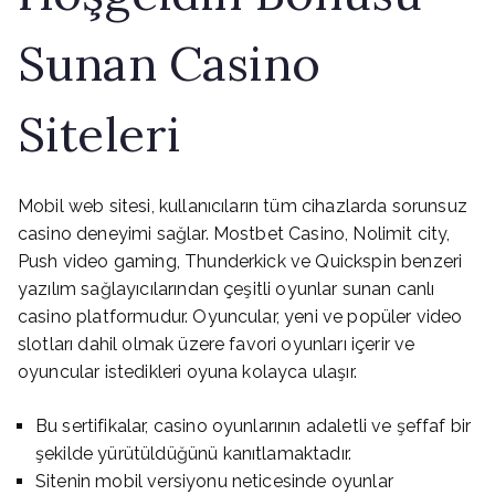
Sunan Casino
Siteleri
Mobil web sitesi, kullanıcıların tüm cihazlarda sorunsuz
casino deneyimi sağlar. Mostbet Casino, Nolimit city,
Push video gaming, Thunderkick ve Quickspin benzeri
yazılım sağlayıcılarından çeşitli oyunlar sunan canlı
casino platformudur. Oyuncular, yeni ve popüler video
slotları dahil olmak üzere favori oyunları içerir ve
oyuncular istedikleri oyuna kolayca ulaşır.
Bu sertifikalar, casino oyunlarının adaletli ve şeffaf bir
şekilde yürütüldüğünü kanıtlamaktadır.
Sitenin mobil versiyonu neticesinde oyunlar