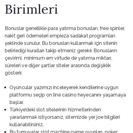
Birimleri
Bonuslar genellikle para yatırma bonusları, free spinler,
nakit geri ödemeleri empieza sadakat programları
şeklinde sunulur. Bu bonusları kullanmak için sitenin
belirlediği kuralları takip etmeniz gerekir. Bonusların
çevirimi, minimum em virtude de yatırma miktarı,
süreleri ve diğer şartlar siteler arasında değişiklik
gösterir.
Oyuncular yazımızı inceleyerek kendilerine uygun
platformu seçip on line casino heyecanını yaşamaya
başlar.
Türkiye’deki slot sitelerinin hizmetlerinden
yararlanmak istiyorsanız, sitemizde yer joe bilgileri
kullanabilirsiniz.
Bu turnuvalar, slot machine game oyunları, poker,