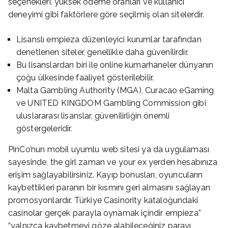
seçenekleri, yüksek ödeme oranları ve kullanıcı
deneyimi gibi faktörlere göre seçilmiş olan sitelerdir.
Lisanslı empieza düzenleyici kurumlar tarafından
denetlenen siteler, genellikle daha güvenilirdir.
Bu lisanslardan biri ile online kumarhaneler dünyanın
çoğu ülkesinde faaliyet gösterilebilir.
Malta Gambling Authority (MGA), Curacao eGaming
ve UNITED KINGDOM Gambling Commission gibi
uluslararası lisanslar, güvenilirliğin önemli
göstergeleridir.
PinCo’nun mobil uyumlu web sitesi ya da uygulaması
sayesinde, the girl zaman ve your ex yerden hesabınıza
erişim sağlayabilirsiniz. Kayıp bonusları, oyuncuların
kaybettikleri paranın bir kısmını geri almasını sağlayan
promosyonlardır. Türkiye Casinority kataloğundaki
casinolar gerçek parayla oynamak içindir empieza”
“yalnızca kaybetmeyi göze alabileceğiniz parayı