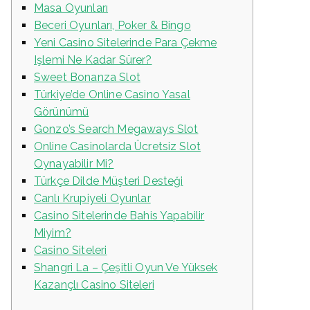
Masa Oyunları
Beceri Oyunları, Poker & Bingo
Yeni Casino Sitelerinde Para Çekme
Işlemi Ne Kadar Sürer?
Sweet Bonanza Slot
Türkiye’de Online Casino Yasal
Görünümü
Gonzo’s Search Megaways Slot
Online Casinolarda Ücretsiz Slot
Oynayabilir Mi?
Türkçe Dilde Müşteri Desteği
Canlı Krupiyeli Oyunlar
Casino Sitelerinde Bahis Yapabilir
Miyim?
Casino Siteleri
Shangri La – Çeşitli Oyun Ve Yüksek
Kazançlı Casino Siteleri