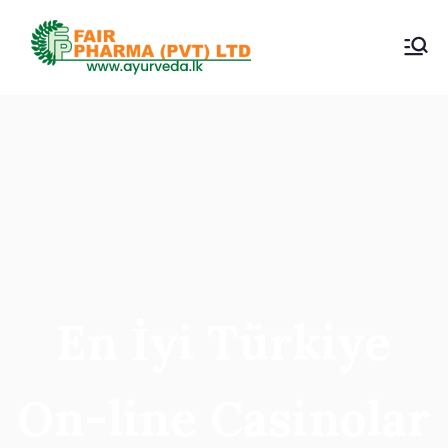
Skip
to
ayurveda.lk
Fairpharma (PVT) Ltd
content
En İyi Türkiye
On-line Casinolar