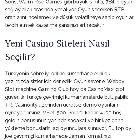
Sons, Warm Rise Games gibi büyük isimler, 7Bit’in oyun
sağlayıcıları arasında yer alıyor. Oyun seçerken RTP
oranlarını incelemek ve düşük volatiliteye sahip oyunları
tercih etmek kazanma şansınızı artıracaktır.
Yeni Casino Siteleri Nasıl
Seçilir?
Türkiye’nin sobre iyi online kumarhanelerini bu
yazımızda sizler için derledik. Oyun severler Webby
Slot machine, Gaming Club hoy da CasinoMaxi gibi
güvenilir Türkçe çevrimiçi kumarhanelerde buluşabilir.
TR. Casinority üzerinden ücretsiz demo oyunlarini
oynayabilirsiniz. VBet, 500 Dolar’a kadar %100 hoş
geldin bonusunun yanında sadakat ve bir kez daha
yükleme bonuslarini ag oyunculara sunuyor. Bu top oy
joe çevrimiçi kumarhanede zaman formatınızı