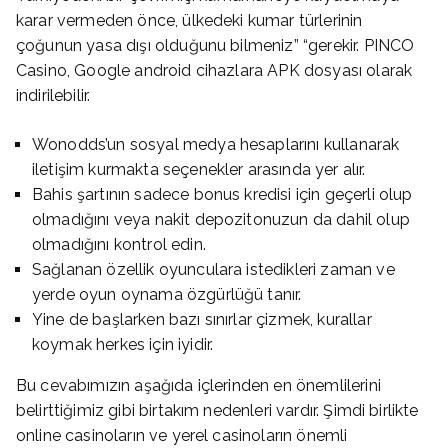
karar vermeden önce, ülkedeki kumar türlerinin
çoğunun yasa dışı olduğunu bilmeniz” “gerekir. PINCO
Casino, Google android cihazlara APK dosyası olarak
indirilebilir.
Wonodds’un sosyal medya hesaplarını kullanarak
iletişim kurmakta seçenekler arasında yer alır.
Bahis şartının sadece bonus kredisi için geçerli olup
olmadığını veya nakit depozitonuzun da dahil olup
olmadığını kontrol edin.
Sağlanan özellik oyunculara istedikleri zaman ve
yerde oyun oynama özgürlüğü tanır.
Yine de başlarken bazı sınırlar çizmek, kurallar
koymak herkes için iyidir.
Bu cevabımızın aşağıda içlerinden en önemlilerini
belirttiğimiz gibi birtakım nedenleri vardır. Şimdi birlikte
online casinoların ve yerel casinoların önemli