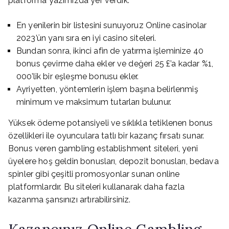
platforma yazımızda yer verdik.
En yenilerin bir listesini sunuyoruz Online casinolar
2023’ün yanı sıra en iyi casino siteleri.
Bundan sonra, ikinci afin de yatırma işleminize 40
bonus çevirme daha ekler ve değeri 25 £’a kadar %1,
000’lik bir eşleşme bonusu ekler.
Ayriyetten, yöntemlerin işlem başına belirlenmiş
minimum ve maksimum tutarları bulunur.
Yüksek ödeme potansiyeli ve sıklıkla tetiklenen bonus
özellikleri ile oyunculara tatlı bir kazanç fırsatı sunar.
Bonus veren gambling establishment siteleri, yeni
üyelere hoş geldin bonusları, depozit bonusları, bedava
spinler gibi çeşitli promosyonlar sunan online
platformlardır. Bu siteleri kullanarak daha fazla
kazanma şansınızı artırabilirsiniz.