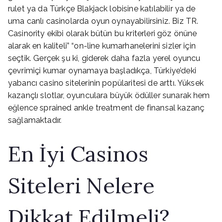
rulet ya da Türkçe Blakjack lobisine katılabilir ya de
uma canlı casinolarda oyun oynayabilirsiniz. Biz TR.
Casinority ekibi olarak bütün bu kriterleri göz önüne
alarak en kaliteli” “on-line kumarhanelerini sizler için
seçtik. Gerçek şu ki, giderek daha fazla yerel oyuncu
çevrimiçi kumar oynamaya başladıkça, Türkiye’deki
yabancı casino sitelerinin popülaritesi de arttı. Yüksek
kazançlı slotlar, oyunculara büyük ödüller sunarak hem
eğlence sprained ankle treatment de finansal kazanç
sağlamaktadır.
En İyi Casinos
Siteleri Nelere
Dikkat Edilmeli?