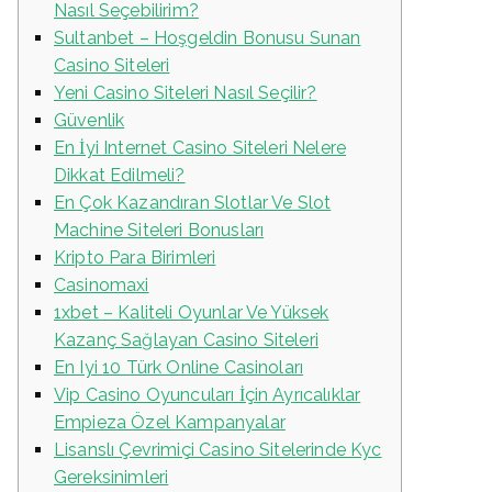
Nasıl Seçebilirim?
Sultanbet – Hoşgeldin Bonusu Sunan
Casino Siteleri
Yeni Casino Siteleri Nasıl Seçilir?
Güvenlik
En İyi Internet Casino Siteleri Nelere
Dikkat Edilmeli?
En Çok Kazandıran Slotlar Ve Slot
Machine Siteleri Bonusları
Kripto Para Birimleri
Casinomaxi
1xbet – Kaliteli Oyunlar Ve Yüksek
Kazanç Sağlayan Casino Siteleri
En Iyi 10 Türk Online Casinoları
Vip Casino Oyuncuları İçin Ayrıcalıklar
Empieza Özel Kampanyalar
Lisanslı Çevrimiçi Casino Sitelerinde Kyc
Gereksinimleri