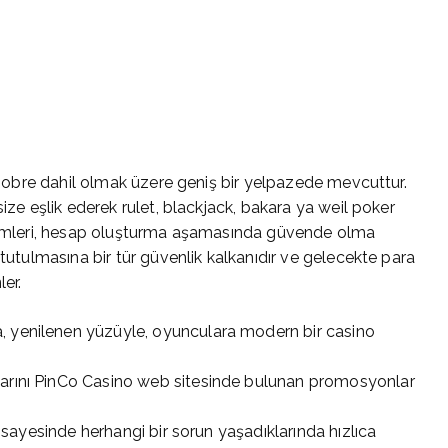
i sobre dahil olmak üzere geniş bir yelpazede mevcuttur.
ize eşlik ederek rulet, blackjack, bakara ya weil poker
şlemleri, hesap oluşturma aşamasında güvende olma
 tutulmasına bir tür güvenlik kalkanıdır ve gelecekte para
ler.
, yenilenen yüzüyle, oyunculara modern bir casino
larını PinCo Casino web sitesinde bulunan promosyonlar
ti sayesinde herhangi bir sorun yaşadıklarında hızlıca