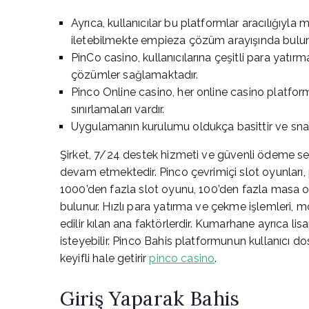
Ayrıca, kullanıcılar bu platformlar aracılığıyla m
iletebilmekte empieza çözüm arayışında bulun
PinCo casino, kullanıcılarına çeşitli para yatır
çözümler sağlamaktadır.
Pinco Online casino, her online casino platfor
sınırlamaları vardır.
Uygulamanın kurulumu oldukça basittir ve snabbt
Şirket, 7/24 destek hizmeti ve güvenli ödeme se
devam etmektedir. Pinco çevrimiçi slot oyunları, p
1000’den fazla slot oyunu, 100’den fazla masa o
bulunur. Hızlı para yatırma ve çekme işlemleri, 
edilir kılan ana faktörlerdir. Kumarhane ayrıca lis
isteyebilir. Pinco Bahis platformunun kullanıcı 
keyifli hale getirir
pinco casino
.
Giriş Yaparak Bahis