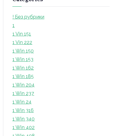
! Без рубрики
1
1 Vin 151
1 Vin 222
1 Win 150
1 Win 153
1 Win 162
1 Win 185
1 Win 204
1 Win 237
1 Win 24
1 Win 316
1 Win 340
1 Win 402
1 Win 408