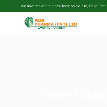
Skip
We have moved to a new location No. 116, Galle Road
to
content
ayurveda.lk
Fairpharma (P
Pinco Casin