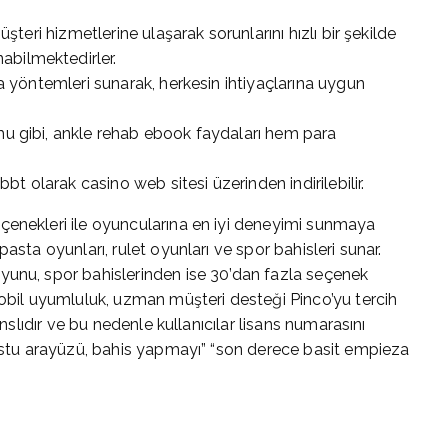
üşteri hizmetlerine ulaşarak sorunlarını hızlı bir şekilde
abilmektedirler.
ma yöntemleri sunarak, herkesin ihtiyaçlarına uygun
mu gibi, ankle rehab ebook faydaları hem para
 olarak casino web sitesi üzerinden indirilebilir.
çenekleri ile oyuncularına en iyi deneyimi sunmaya
asta oyunları, rulet oyunları ve spor bahisleri sunar.
yunu, spor bahislerinden ise 30’dan fazla seçenek
mobil uyumluluk, uzman müşteri desteği Pinco’yu tercih
anslıdır ve bu nedenle kullanıcılar lisans numarasını
dostu arayüzü, bahis yapmayı” “son derece basit empieza