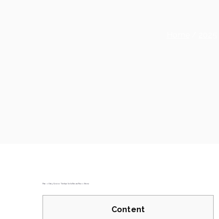
Home
2025
Pinco Giriş Casino Türkiye’deki Resmi Pinco Sitesi
Content