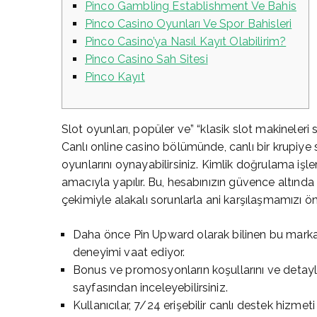
Pinco Gambling Establishment Ve Bahis
Pinco Casino Oyunları Ve Spor Bahisleri
Pinco Casino’ya Nasıl Kayıt Olabilirim?
Pinсo Casino Sah Sitesi
Pinco Kayıt
Slot oyunları, popüler ve” “klasik slot makineler
Canlı online casino bölümünde, canlı bir krupiye s
oyunlarını oynayabilirsiniz. Kimlik doğrulama i
amacıyla yapılır. Bu, hesabınızın güvence altında
çekimiyle alakalı sorunlarla ani karşılaşmamızı ön
Daha önce Pin Upward olarak bilinen bu marka
deneyimi vaat ediyor.
Bonus ve promosyonların koşullarını ve detay
sayfasından inceleyebilirsiniz.
Kullanıcılar, 7/24 erişebilir canlı destek hizme