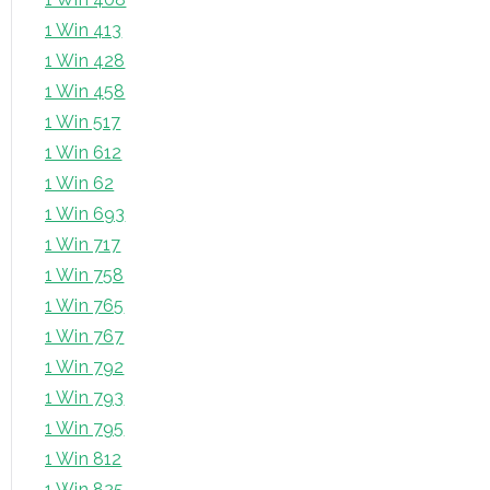
1 Win 413
1 Win 428
1 Win 458
1 Win 517
1 Win 612
1 Win 62
1 Win 693
1 Win 717
1 Win 758
1 Win 765
1 Win 767
1 Win 792
1 Win 793
1 Win 795
1 Win 812
1 Win 825