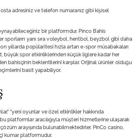
osta adresiniz ve telefon numaranız gibi kişisel
oynayabileceğiniz bir platformdur. Pinco Bahis
r sporların yanı sıra voleybol, hentbol, beyzbol gibi daha
, son yıllarda popülaritesi hızla artan e-spor müsabakaları
t, büyük spor etkinliklerinden küçük liglere kadar her
 bahisçinin beklentilerini karşılar. Orijinal ürünler olduğu
eçimlerini basit yapabiliyor.
ş
r,” “yeni oyunlar ve özel etkinlikler hakkında
r bu platformlar aracılığıyla müşteri hizmetlerine ulaşarak
za çözüm arayışında bulunabilmektedirler. PinCo casino,
içi kumar platformudur.