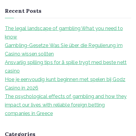
a
Recent Posts
r
c
The legal landscape of gambling What you need to
h
know
f
Gambling-Gesetze Was Sie über die Regulierung im
o
Casino wissen sollten
r
Ansvarlig spilling tips for å spille trygt med beste nett
:
casino
Hoe je eenvoudig kunt beginnen met spelen bij Godz
Casino in 2026
The psychological effects of gambling and how they
impact our lives with reliable foreign betting
companies in Greece
Categories