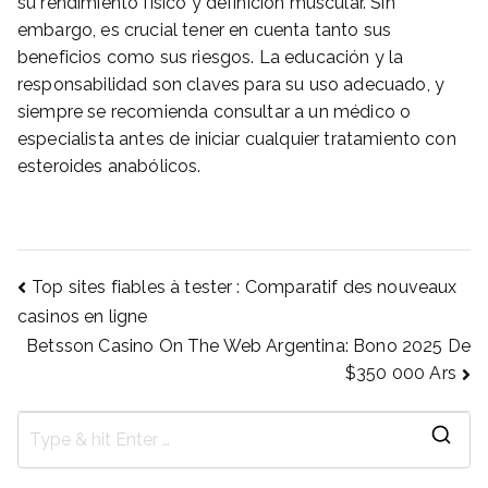
su rendimiento físico y definición muscular. Sin
embargo, es crucial tener en cuenta tanto sus
beneficios como sus riesgos. La educación y la
responsabilidad son claves para su uso adecuado, y
siempre se recomienda consultar a un médico o
especialista antes de iniciar cualquier tratamiento con
esteroides anabólicos.
Post
Top sites fiables à tester : Comparatif des nouveaux
casinos en ligne
Betsson Casino On The Web Argentina: Bono 2025 De
navigation
$350 000 Ars
S
e