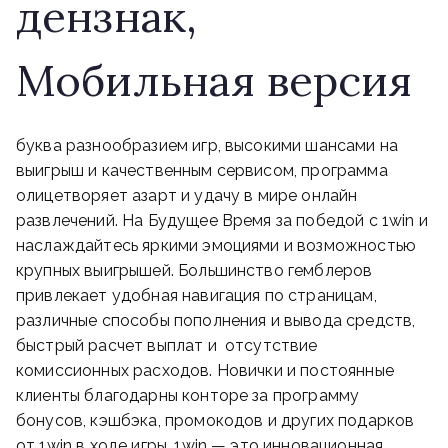
дензнак,
Мобильная версия
буква разнообразием игр, высокими шансами на
выигрыш и качественным сервисом, программа
олицетворяет азарт и удачу в мире онлайн
развлечений. На Будущее Время за победой с 1win и
наслаждайтесь яркими эмоциями и возможностью
крупных выигрышей. Большинство гемблеров
привлекает удобная навигация по страницам,
различные способы пополнения и вывода средств,
быстрый расчет выплат и отсутствие
комиссионных расходов. Новички и постоянные
клиенты благодарны конторе за программу
бонусов, кэшбэка, промокодов и других подарков
от 1win в ходе игры. 1win — это инновационная