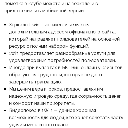
пометка в клубе можете и на зеркале, и в
приложении, и в мобильной версии.
Зеркало 1 win, фактически, является
дополнительным адресом официального сайта,
который направляет пользователей на основной
ресурс с полным набором функций.
1win предоставляет разнообразные услуги для
удовлетворения потребностей пользователей.
Иногда при выплатах в БК 1Вин онлайн у клиентов
образуются трудности, которые не дают
завершить транзакцию.
Мы ценим вера игроков, предоставляя им
надежную игровую среду, где сохранность денег
и комфорт наши приоритеты.
Видеопокер в 1Win — данное хорошая
возможность для людей, кто хочет сочетать част͏ь
удачи и мысленного ͏плана͏.