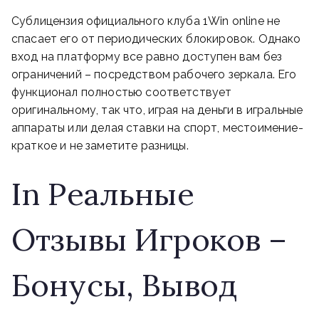
Сублицензия официального клуба 1Win online не
спасает его от периодических блокировок. Однако
вход на платформу все равно доступен вам без
ограничений – посредством рабочего зеркала. Его
функционал полностью соответствует
оригинальному, так что, играя на деньги в игральные
аппараты или делая ставки на спорт, местоимение-
краткое и не заметите разницы.
In Реальные
Отзывы Игроков –
Бонусы, Вывод