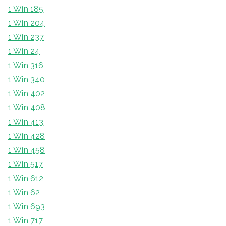
1 Win 185
1 Win 204
1 Win 237
1 Win 24
1 Win 316
1 Win 340
1 Win 402
1 Win 408
1 Win 413
1 Win 428
1 Win 458
1 Win 517
1 Win 612
1 Win 62
1 Win 693
1 Win 717