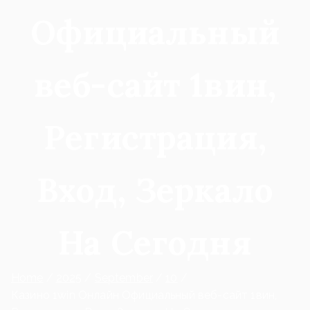
Официальный
веб-сайт 1вин,
Регистрация,
Вход, Зеркало
На Сегодня
Home
2025
September
10
Казино 1win Онлайн Официальный веб-сайт 1вин,