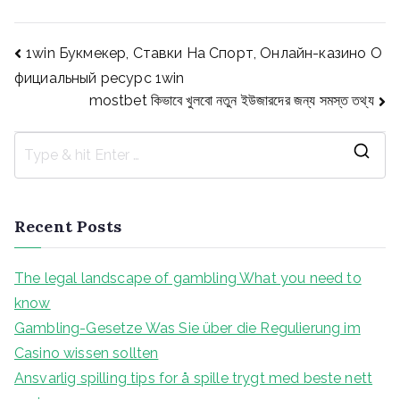
Post
1win Букмекер, Ставки На Спорт, Онлайн-казино О
фициальный ресурс 1win
mostbet কিভাবে খুলবো নতুন ইউজারদের জন্য সমস্ত তথ্য
navigation
S
e
a
Recent Posts
r
c
The legal landscape of gambling What you need to
h
know
f
Gambling-Gesetze Was Sie über die Regulierung im
o
Casino wissen sollten
r
Ansvarlig spilling tips for å spille trygt med beste nett
: