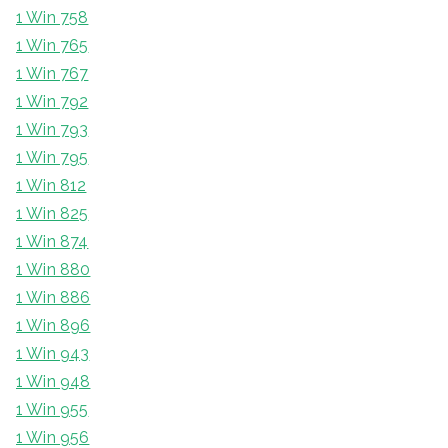
1 Win 758
1 Win 765
1 Win 767
1 Win 792
1 Win 793
1 Win 795
1 Win 812
1 Win 825
1 Win 874
1 Win 880
1 Win 886
1 Win 896
1 Win 943
1 Win 948
1 Win 955
1 Win 956