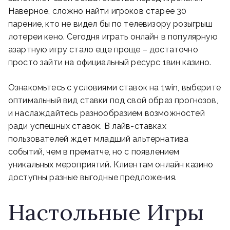
Наверное, сложно найти игроков старее 30
парение, кто не видел бы по телевизору розыгрыш
лотереи кено. Сегодня играть онлайн в популярную
азартную игру стало еще проще – достаточно
просто зайти на официальный ресурс 1вин казино.
Ознакомьтесь с условиями ставок на 1win, выберите
оптимальный вид ставки под свой образ прогнозов,
и наслаждайтесь разнообразием возможностей
ради успешных ставок. В лайв-ставках
пользователей ждет младший альтернатива
событий, чем в прематче, но с появлением
уникальных мероприятий. Клиентам онлайн казино
доступны разные выгодные предложения.
Настольные Игры