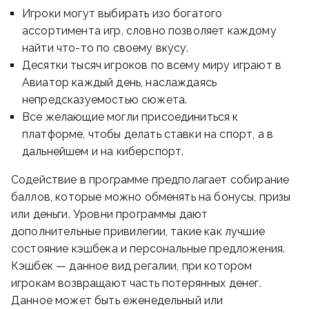
Игроки могут выбирать изо богатого
ассортимента игр, словно позволяет каждому
найти что-то по своему вкусу.
Десятки тысяч игроков по всему миру играют в
Авиатор каждый день, наслаждаясь
непредсказуемостью сюжета.
Все желающие могли присоединиться к
платформе, чтобы делать ставки на спорт, а в
дальнейшем и на киберспорт.
Содействие в программе предполагает собирание
баллов, которые можно обменять на бонусы, призы
или деньги. Уровни программы дают
дополнительные привилегии, такие как лучшие
состояние кэшбека и персональные предложения.
Кэшб͏ек — данное вид регалии, при котором
игрок͏ам во͏звращаю͏т часть пот͏ерянных ͏денег.
Данное может быть еженедельный или