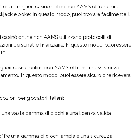
ferta. I migliori casinò online non AAMS offrono una
ackjack e poker. In questo modo, puoi trovare facilmente il
ri casinò online non AAMS utilizzano protocolli di
zioni personali e finanziarie. In questo modo, puoi essere
te.
 migliori casinò online non AAMS offrono un’assistenza
amento. In questo modo, puoi essere sicuro che riceverai
pzioni per giocatori italiani:
 una vasta gamma di giochi e una licenza valida
offre una gamma di giochi ampia e una sicurezza