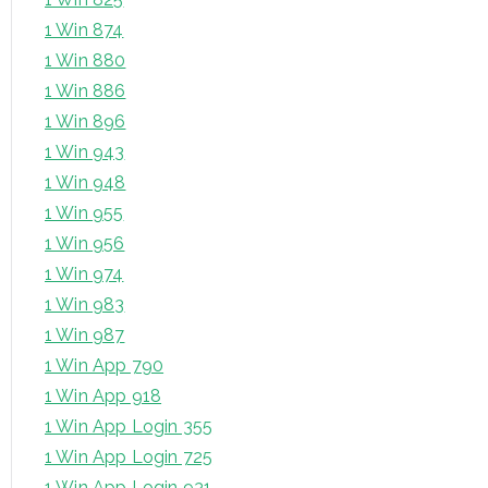
1 Win 874
1 Win 880
1 Win 886
1 Win 896
1 Win 943
1 Win 948
1 Win 955
1 Win 956
1 Win 974
1 Win 983
1 Win 987
1 Win App 790
1 Win App 918
1 Win App Login 355
1 Win App Login 725
1 Win App Login 931