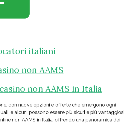
catori italiani
 casino non AAMS
 casino non AAMS in Italia
ione, con nuove opzioni e offerte che emergono ogni
guali, e alcuni possono essere più sicuri e più vantaggiosi
ò online non AAMS in Italia, offrendo una panoramica dei