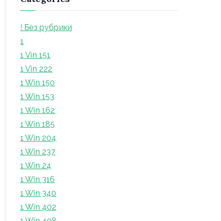
! Без рубрики
1
1 Vin 151
1 Vin 222
1 Win 150
1 Win 153
1 Win 162
1 Win 185
1 Win 204
1 Win 237
1 Win 24
1 Win 316
1 Win 340
1 Win 402
1 Win 408