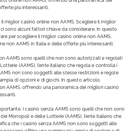
e a slot online non AAMS, offrendo una panoramica dei
fferte più interessanti.
l miglior casinò online non AAMS. Scegliere il miglior
ci sono alcuni fattori chiave da considerare. In questo
rare per scegliere il miglior casinò online non AAMS,
e non AAMS in Italia e delle offerte più interessanti.
 non AAMS sono quelli che non sono autorizzati e regolati
Lotterie (AAMS), l’ente italiano che regola e controlla i
 AAMS non sono soggetti alle stesse restrizioni e regole
pia di opzioni e di giochi. In questo articolo,
non AAMS, offrendo una panoramica dei migliori casinò
essanti.
mportante. I casinò senza AAMS sono quelli che non sono
i dei Monopoli e delle Lotterie (AAMS), l’ente italiano che
gnifica che i casinò senza AAMS non sono soggetti alle
, e possono offrire una gamma più ampia di opzioni e di