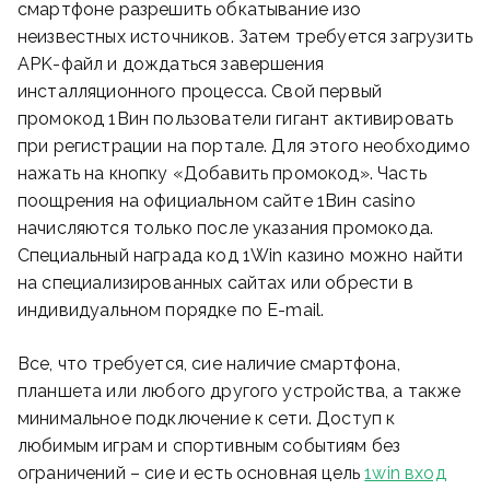
смартфоне разрешить обкатывание изо
неизвестных источников. Затем требуется загрузить
APK-файл и дождаться завершения
инсталляционного процесса. Свой первый
промокод 1Вин пользователи гигант активировать
при регистрации на портале. Для этого необходимо
нажать на кнопку «Добавить промокод». Часть
поощрения на официальном сайте 1Вин casino
начисляются только после указания промокода.
Специальный награда код 1Win казино можно найти
на специализированных сайтах или обрести в
индивидуальном порядке по E-mail.
Все, что требуется, сие наличие смартфона,
планшета или любого другого устройства, а также
минимальное подключение к сети. Доступ к
любимым играм и спортивным событиям без
ограничений – сие и есть основная цель
1win вход