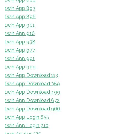
1win App 893
1win App 896
1win App 901
1win App 916
1win App 938
1win App 977
1win App 991
1win App 999
1win App Download 113
1win App Download 389
1win App Download 499
1win App Download 672
1win App Download 966
1win App Login 655
1win App Login 710
1win Aviator 375