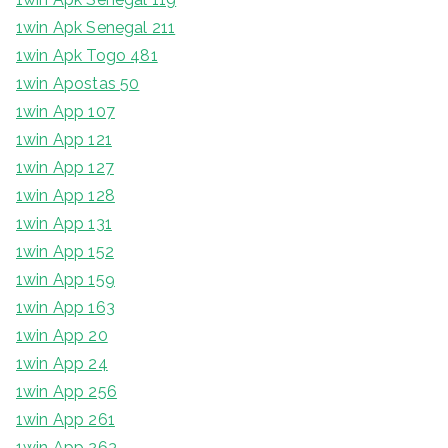
1win Apk Senegal 211
1win Apk Togo 481
1win Apostas 50
1win App 107
1win App 121
1win App 127
1win App 128
1win App 131
1win App 152
1win App 159
1win App 163
1win App 20
1win App 24
1win App 256
1win App 261
1win App 263