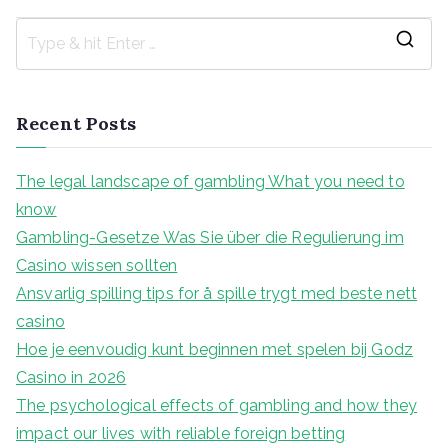
S
e
a
Recent Posts
r
c
The legal landscape of gambling What you need to
h
know
f
Gambling-Gesetze Was Sie über die Regulierung im
o
Casino wissen sollten
r
Ansvarlig spilling tips for å spille trygt med beste nett
:
casino
Hoe je eenvoudig kunt beginnen met spelen bij Godz
Casino in 2026
The psychological effects of gambling and how they
impact our lives with reliable foreign betting