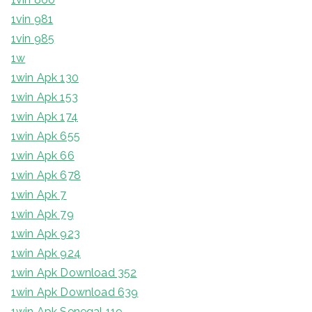
1vin 981
1vin 985
1w
1win Apk 130
1win Apk 153
1win Apk 174
1win Apk 655
1win Apk 66
1win Apk 678
1win Apk 7
1win Apk 79
1win Apk 923
1win Apk 924
1win Apk Download 352
1win Apk Download 639
1win Apk Senegal 119