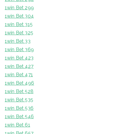
1win Bet 299
1win Bet 304
1win Bet 315
1win Bet 325
1win Bet 33
1win Bet 369
1win Bet 423
1win Bet 427
1win Bet 471
1win Bet 496
1win Bet 528
1win Bet 535
1win Bet 536
1win Bet 546
1win Bet 61
1win Bet 657