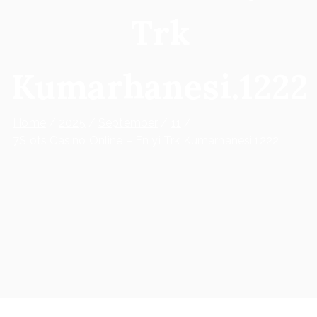
Trk
Kumarhanesi.1222
Home
2025
September
11
7Slots Casino Online – En yi Trk Kumarhanesi.1222