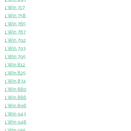
1 Win 717
1 Win 758
1 Win 765
1 Win 767
1 Win 792
1 Win 793
1 Win 795
1 Win 812
1 Win 825
1 Win 874
1 Win 880
1 Win 886
1 Win 896
1 Win 943
1 Win 948
1 Win 955