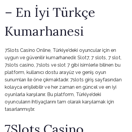
– En İyi Türkçe
Kumarhanesi
7Slots Casino Online, Türkiye’deki oyuncular için en
uygun ve güvenilir kumarhanedir. Slot7, 7 slots, 7 slot,
7slots casino, 7slots ve slot 7 gibi isimlerle bilinen bu
platform, kullanıcı dostu arayüz ve geniş oyun
sunumları ile öne çıkmaktadır. 7slots giriş sayfasından
kolayca erişilebilir ve her zaman en güncel ve en iyi
oyunlarla karşılanır. Bu platform, Türkiye’deki
oyuncuların ihtiyaçlarını tam olarak karşılamak için
tasarlanmıştır.
7Slots Casino