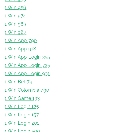
1 Win 956
1 Win 974
1 Win 983
1 Win 987
1 Win App 790
1 Win App 918
1 Win App Login 355
1 Win App Login 725
1 Win App Login 931
1 Win Bet 79
1 Win Colombia 790
1 Win Game 133
1 Win Login 125
1 Win Login 157
1 Win Login 201
1 Win Login 500