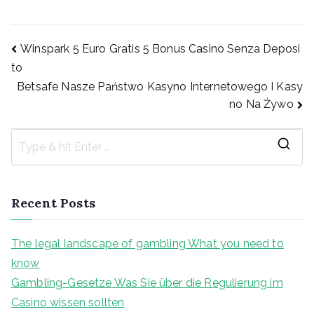
Post
Winspark 5 Euro Gratis 5 Bonus Casino Senza Deposi
to
Betsafe Nasze Państwo Kasyno Internetowego I Kasy
navigation
no Na Żywo
S
e
a
Recent Posts
r
c
The legal landscape of gambling What you need to
h
know
f
Gambling-Gesetze Was Sie über die Regulierung im
o
Casino wissen sollten
r