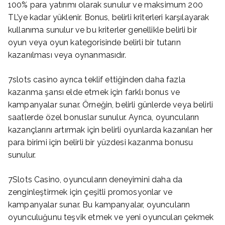
100% para yatırımı olarak sunulur ve maksimum 200
TL’ye kadar yüklenir. Bonus, belirli kriterleri karşılayarak
kullanıma sunulur ve bu kriterler genellikle belirli bir
oyun veya oyun kategorisinde belirli bir tutarın
kazanılması veya oynanmasıdır.
7slots casino ayrıca teklif ettiğinden daha fazla
kazanma şansı elde etmek için farklı bonus ve
kampanyalar sunar. Örneğin, belirli günlerde veya belirli
saatlerde özel bonuslar sunulur. Ayrıca, oyuncuların
kazançlarını artırmak için belirli oyunlarda kazanılan her
para birimi için belirli bir yüzdesi kazanma bonusu
sunulur.
7Slots Casino, oyuncuların deneyimini daha da
zenginleştirmek için çeşitli promosyonlar ve
kampanyalar sunar. Bu kampanyalar, oyuncuların
oyunculuğunu teşvik etmek ve yeni oyuncuları çekmek