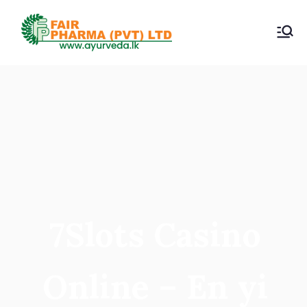
Skip
to
ayurveda.lk
Fairpharma (PVT) Ltd
content
7Slots Casino
Online – En yi