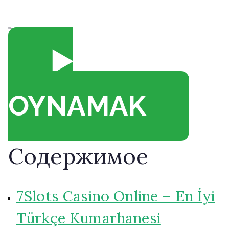
7Slots Casino Online – En İyi Türk Kumarhanesi
▶️
OYNAMAK
Содержимое
7Slots Casino Online – En İyi
Türkçe Kumarhanesi