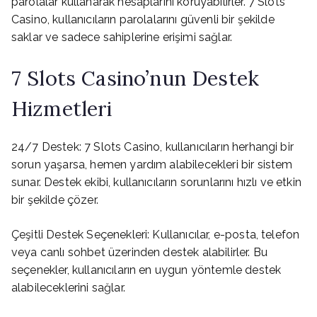
parolalar kullanarak hesaplarını koruyabilirler. 7 Slots
Casino, kullanıcıların parolalarını güvenli bir şekilde
saklar ve sadece sahiplerine erişimi sağlar.
7 Slots Casino’nun Destek
Hizmetleri
24/7 Destek: 7 Slots Casino, kullanıcıların herhangi bir
sorun yaşarsa, hemen yardım alabilecekleri bir sistem
sunar. Destek ekibi, kullanıcıların sorunlarını hızlı ve etkin
bir şekilde çözer.
Çeşitli Destek Seçenekleri: Kullanıcılar, e-posta, telefon
veya canlı sohbet üzerinden destek alabilirler. Bu
seçenekler, kullanıcıların en uygun yöntemle destek
alabileceklerini sağlar.