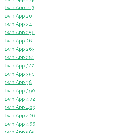
1win App 163
1win App 20
1win App 24
1win App 256
1win App 261
1win App 263
1win App 281
1win App 322
1win App 350
1win App 38
1win App 390
1win App 402
1win App 403
1win App 426
1win App 466
1win App 565