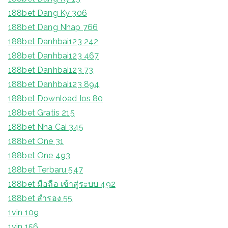
188bet Dang Ky 306
188bet Dang Nhap 766
188bet Danhbai123 242
188bet Danhbai123 467
188bet Danhbai123 73
188bet Danhbai123 894
188bet Download Ios 80
188bet Gratis 215
188bet Nha Cai 345
188bet One 31
188bet One 493
188bet Terbaru 547
188bet มือถือ เข้าสู่ระบบ 492
188bet สํารอง 55
1vin 109
1vin 156