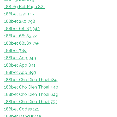
188 Pg Bet Paga 821
188bet 250 147
188bet 250 798
188bet 68183 342
188bet 68183 72
188bet 68183 755
188bet 789
188bet App 349
188bet App 841
188bet App 893
188bet Cho Dien Thoai 189
188bet Cho Dien Thoai 440
188bet Cho Dien Thoai 649
188bet Cho Dien Thoai 753
188bet Codes 121
188bet Dang Ky 15