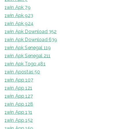
1win Apk 79
1win Apk 923
1win Apk 924
1win Apk Download 352
1win Apk Download 639
1win Apk Senegal 119
1win Apk Senegal 211
1win Apk Togo 481
1win Apostas 50
1win App 107
1win App 121
1win App 127
1win App 128
1win App 131
1win App 152
1win App 159