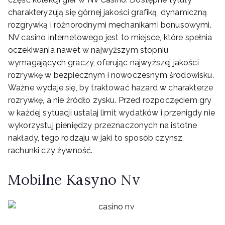
charakteryzują się górnej jakości grafiką, dynamiczną
rozgrywką i różnorodnymi mechanikami bonusowymi.
NV casino internetowego jest to miejsce, które spełnia
oczekiwania nawet w najwyższym stopniu
wymagających graczy, oferując najwyższej jakości
rozrywkę w bezpiecznym i nowoczesnym środowisku.
Ważne wydaje się, by traktować hazard w charakterze
rozrywkę, a nie źródło zysku. Przed rozpoczęciem gry
w każdej sytuacji ustalaj limit wydatków i przenigdy nie
wykorzystuj pieniędzy przeznaczonych na istotne
nakłady, tego rodzaju w jaki to sposób czynsz,
rachunki czy żywność.
Mobilne Kasyno Nv