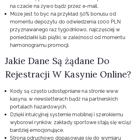
na czacie na żywo bądź przez e-mail.
Może jest to być na przykład 50% bonusu od
momentu depozytu do odwiedzenia 1000 PLN
przyznawanego raz tygodniowo, najczęściej w
poniedziałki lub piątki, w zależności od momentu
harmonogramu promocji.
Jakie Dane Są żądane Do
Rejestracji W Kasynie Online?
Kody są często udostępniane na stronie www
kasyna, w newsletterach bądź na partnerskich
portalach hazardowych.
Dzięki intuicyjnej systemie mobilnej i szerokiemu
wyborowi rynków, zakłady sportowe stają się wciąż
bardziej emocjonujące.
Strona odruchowo dopasowuje się do wymiaru