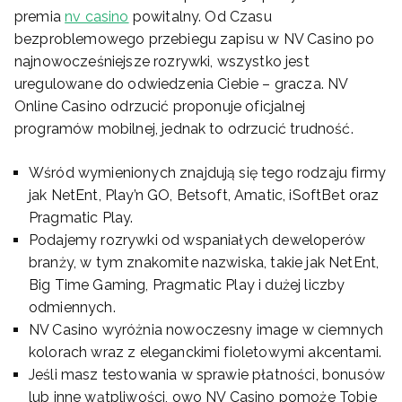
premia
nv casino
powitalny. Od Czasu
bezproblemowego przebiegu zapisu w NV Casino po
najnowocześniejsze rozrywki, wszystko jest
uregulowane do odwiedzenia Ciebie – gracza. NV
Online Casino odrzucić proponuje oficjalnej
programów mobilnej, jednak to odrzucić trudność.
Wśród wymienionych znajdują się tego rodzaju firmy
jak NetEnt, Play’n GO, Betsoft, Amatic, iSoftBet oraz
Pragmatic Play.
Podajemy rozrywki od wspaniałych deweloperów
branży, w tym znakomite nazwiska, takie jak NetEnt,
Big Time Gaming, Pragmatic Play i dużej liczby
odmiennych.
NV Casino wyróżnia nowoczesny image w ciemnych
kolorach wraz z eleganckimi fioletowymi akcentami.
Jeśli masz testowania w sprawie płatności, bonusów
lub inne wątpliwości, owo NV Casino pomoże Tobie