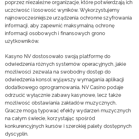
poprzez niezależne organizacje, które potwierdzają ich
uczciwość i losowość wyników. Wykorzystujemy
najnowocześniejsze urządzenia ochronne szyfrowania
informacji, aby zapewnić maksymalną ochronę
informacji osobowych i finansowych grono
użytkowników.
Kasyno NV dostosowało swoją platformę do
odwiedzenia różnych systemów operacyjnych, jakie
możliwości zezwala na swobodny dostęp do
odwiedzenia konsol wyjąwszy wymagania aplikacji
dodatkowego oprogramowania. NV Casino podaje
odrzucić wyłącznie zabawy kasynowe, lecz także
możliwość obstawiania zakładów muzycznych.
Gracze mogą typować efekty wydarzeń muzycznych
na całym świecie, korzystając spośród
konkurencyjnych kursów i szerokiej palety dostępnych
dyscyplin.