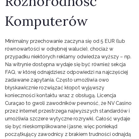
Różnorodność
Komputerów
Minimalny przechowanie zaczyna się od 5 EUR (lub
równowartości w odrębnej walucie), chociaż w
przypadku niektórych reklamy odwiedza wyższy – np.
Na witrynie dostępna wydaje się być również sekcja
FAQ, w której odnajdziesz odpowiedzi na najczęściej
zadawane zapytania. Często umożliwia owo
błyskawicznie rozwiązać kłopot wyjąwszy
konieczności kontaktu wraz z obsługą. Licencja
Curaçao to gwoli zawodników pewność, że NV Casino
przez internet przestrzega najwyższych standardów i
umożliwia szczere wytyczne rozrywki. Całość wydaje
się być nieskomplikowane i jasne, więc poniekąd
początkujący zawodnicy z brakiem trudności odnajdą