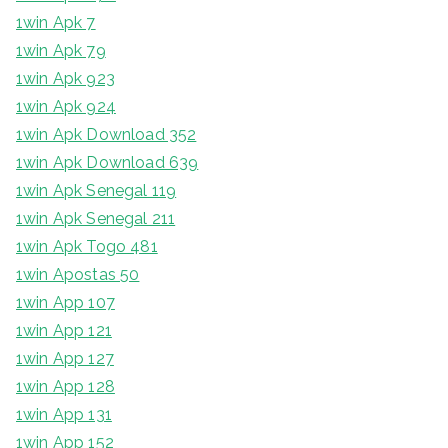
1win Apk 7
1win Apk 79
1win Apk 923
1win Apk 924
1win Apk Download 352
1win Apk Download 639
1win Apk Senegal 119
1win Apk Senegal 211
1win Apk Togo 481
1win Apostas 50
1win App 107
1win App 121
1win App 127
1win App 128
1win App 131
1win App 152