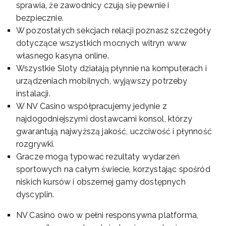
sprawia, że zawodnicy czują się pewnie i
bezpiecznie.
W pozostałych sekcjach relacji poznasz szczegóły
dotyczące wszystkich mocnych witryn www
własnego kasyna online.
Wszystkie Sloty działają płynnie na komputerach i
urządzeniach mobilnych, wyjąwszy potrzeby
instalacji.
W NV Casino współpracujemy jedynie z
najdogodniejszymi dostawcami konsol, którzy
gwarantują najwyższą jakość, uczciwość i płynność
rozgrywki.
Gracze mogą typować rezultaty wydarzeń
sportowych na całym świecie, korzystając spośród
niskich kursów i obszernej gamy dostępnych
dyscyplin.
NV Casino owo w pełni responsywna platforma,