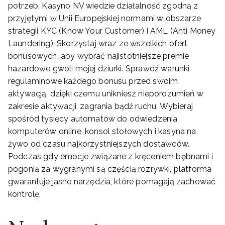
potrzeb. Kasyno NV wiedzie działalność zgodną z
przyjętymi w Unii Europejskiej normami w obszarze
strategii KYC (Know Your Customer) i AML (Anti Money
Laundering). Skorzystaj wraz ze wszelkich ofert
bonusowych, aby wybrać najistotniejsze premie
hazardowe gwoli mojej dziurki. Sprawdź warunki
regulaminowe każdego bonusu przed swoim
aktywacją, dzięki czemu unikniesz nieporozumień w
zakresie aktywacji, zagrania bądź ruchu. Wybieraj
spośród tysięcy automatów do odwiedzenia
komputerów online, konsol stołowych i kasyna na
żywo od czasu najkorzystniejszych dostawców.
Podczas gdy emocje związane z kręceniem bębnami i
pogonią za wygranymi są częścią rozrywki, platforma
gwarantuje jasne narzędzia, które pomagają zachować
kontrolę.