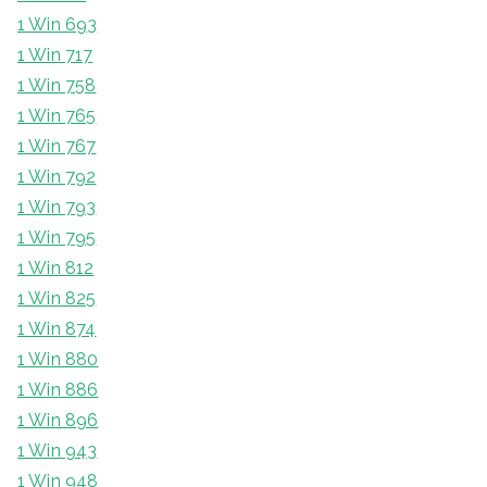
1 Win 693
1 Win 717
1 Win 758
1 Win 765
1 Win 767
1 Win 792
1 Win 793
1 Win 795
1 Win 812
1 Win 825
1 Win 874
1 Win 880
1 Win 886
1 Win 896
1 Win 943
1 Win 948