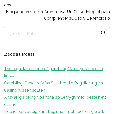
Post
gos
Bloqueadores de la Aromatasa: Un Curso Integral para
navigation
Comprender su Uso y Beneficios
S
e
a
Recent Posts
r
c
The legal landscape of gambling What you need to
h
know
f
Gambling-Gesetze Was Sie über die Regulierung im
o
Casino wissen sollten
r
Ansvarlig spilling tips for å spille trygt med beste nett
:
casino
Hoe je eenvoudig kunt beginnen met spelen bij Godz