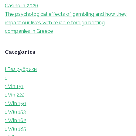
Casino in 2026
The psychological effects of gambling and how they
impact our lives with reliable foreign betting
companies in Greece
Categories
! Без рубрики
1
1 Vin 151
1 Vin 222
1 Win 150
1 Win 153
1 Win 162
1 Win 185