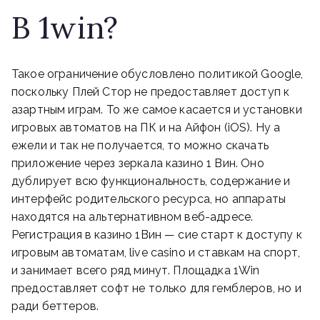
В 1win?
Такое ограничение обусловлено политикой Google,
поскольку Плей Стор не предоставляет доступ к
азартным играм. То же самое касается и установки
игровых автоматов на ПК и на Айфон (iOS). Ну а
ежели и так не получается, то можно скачать
приложение через зеркала казино 1 Вин. Оно
дублирует всю функциональность, содержание и
интерфейс родительского ресурса, но аппараты
находятся на альтернативном веб-адресе.
Регистрация в казино 1Вин — сие старт к доступу к
игровым автоматам, live casino и ставкам на спорт,
и занимает всего ряд минут. Площадка 1Win
предоставляет софт не только для гемблеров, но и
ради беттеров.