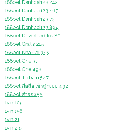
188bet Danhbai123 242
188bet Danhbai123 467
188bet Danhbai123 73
188bet Danhbai123 894
188bet Download Ios 80
188bet Gratis 215
188bet Nha Cai 345
188bet One 31
188bet One 493
188bet Terbaru 547
188bet มือถือ เข้าสู่ระบบ 492
188bet สํารอง 55
1vin 109
1vin 156
1vin 21
1vin 233