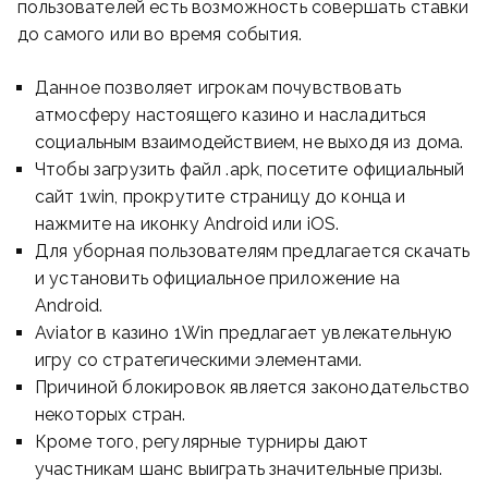
пользователей есть возможность совершать ставки
до самого или во время события.
Данное позволяет игрокам почувствовать
атмосферу настоящего казино и насладиться
социальным взаимодействием, не выходя из дома.
Чтобы загрузить файл .apk, посетите официальный
сайт 1win, прокрутите страницу до конца и
нажмите на иконку Android или iOS.
Для уборная пользователям предлагается скачать
и установить официальное приложение на
Android.
Aviator в казино 1Win предлагает увлекательную
игру со стратегическими элементами.
Причиной блокировок является законодательство
некоторых стран.
Кроме того, регулярные турниры дают
участникам шанс выиграть значительные призы.