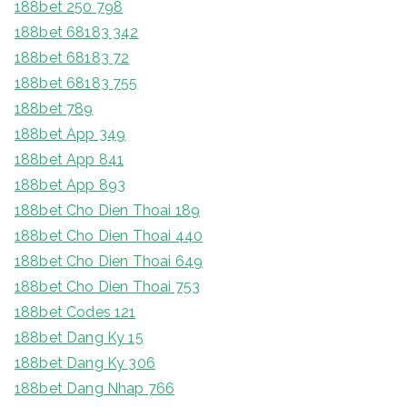
188bet 250 798
188bet 68183 342
188bet 68183 72
188bet 68183 755
188bet 789
188bet App 349
188bet App 841
188bet App 893
188bet Cho Dien Thoai 189
188bet Cho Dien Thoai 440
188bet Cho Dien Thoai 649
188bet Cho Dien Thoai 753
188bet Codes 121
188bet Dang Ky 15
188bet Dang Ky 306
188bet Dang Nhap 766