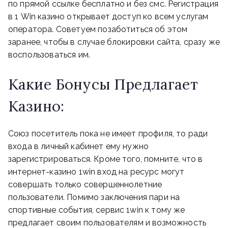
по прямой ссылке бесплатно и без смс. Регистрация
в 1 Win казино открывает доступ ко всем услугам
оператора. Советуем позаботиться об этом
заранее, чтобы в случае блокировки сайта, сразу же
воспользоваться им.
Какие Бонусы Предлагает
Казино:
Союз посетитель пока не имеет профиля, то ради
входа в личный кабинет ему нужно
зарегистрироваться. Кроме того, помните, что в
интернет-казино 1win вход на ресурс могут
совершать только совершеннолетние
пользователи. Помимо заключения пари на
спортивные события, сервис 1win к тому же
предлагает своим пользователям и возможность