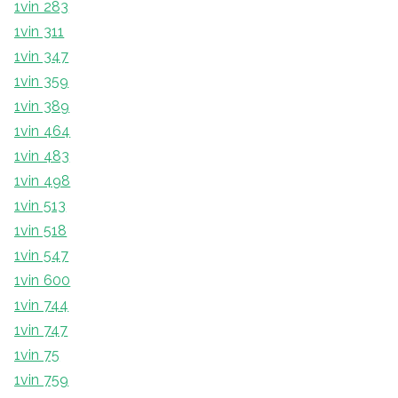
1vin 283
1vin 311
1vin 347
1vin 359
1vin 389
1vin 464
1vin 483
1vin 498
1vin 513
1vin 518
1vin 547
1vin 600
1vin 744
1vin 747
1vin 75
1vin 759