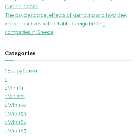
Casino in 2026
The psychological effects of gambling and how they
impact our lives with reliable foreign betting
companies in Greece
Categories
! Без рубрики
1
1 Vin 151
1 Vin 222
1 Win 150
1 Win 153
1 Win 162
1 Win 185