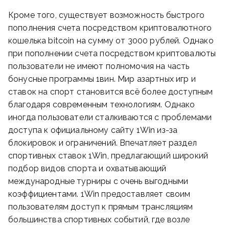
Кроме того, существует возможность быстрого
пополнения счета посредством криптовалютного
кошелька bitcoin на сумму от 3000 рублей. Однако
при пополнении счета посредством криптовалюты
пользователи не имеют полномочия на часть
бонусные программы 1вин. Мир азартных игр и
ставок на спорт становится всё более доступным
благодаря современным технологиям. Однако
иногда пользователи сталкиваются с проблемами
доступа к официальному сайту 1Win из-за
блокировок и ограничений. Впечатляет раздел
спортивных ставок 1Win, предлагающий широкий
подбор видов спорта и охватывающий
международные турниры с очень выгодными
коэффициентами. 1Win предоставляет своим
пользователям доступ к прямым трансляциям
большинства спортивных событий, где возле