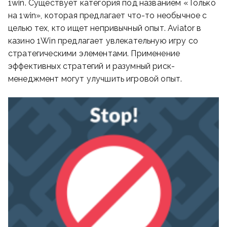
1win. Существует категория под названием «Только
на 1win», которая предлагает что-то необычное с
целью тех, кто ищет непривычный опыт. Aviator в
казино 1Win предлагает увлекательную игру со
стратегическими элементами. Применение
эффективных стратегий и разумный риск-
менеджмент могут улучшить игровой опыт.