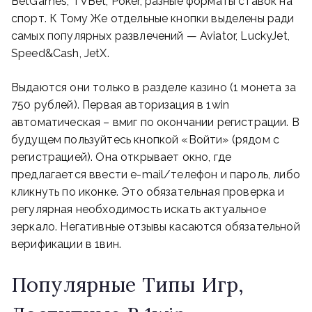
BetGames, TVBet, Poker, разные форматы ставок на
спорт. К Тому Же отдельные кнопки выделены ради
самых популярных развлечений — Aviator, LuckyJet,
Speed&Cash, JetX.
Выдаются они только в разделе казино (1 монета за
750 рублей). Первая авторизация в 1win
автоматическая – вмиг по окончании регистрации. В
будущем пользуйтесь кнопкой «Войти» (рядом с
регистрацией). Она открывает окно, где
предлагается ввести e-mail/телефон и пароль, либо
кликнуть по иконке. Это обязательная проверка и
регулярная необходимость искать актуальное
зеркало. Негативные отзывы касаются обязательной
верификации в 1вин.
Популярные Типы Игр,